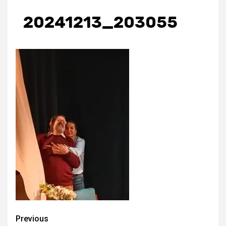
20241213_203055
Continue
Previous