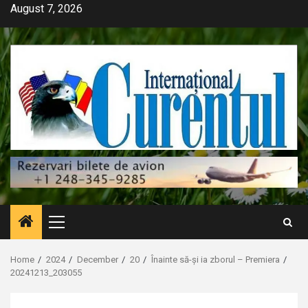
Skip
August 7, 2026
to
content
Primary
Menu
Home
2024
December
20
Înainte să-și ia zborul – Premiera
20241213_203055