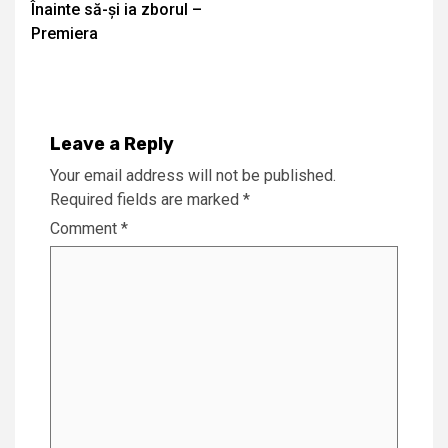
Înainte să-și ia zborul –
Reading
Premiera
Leave a Reply
Your email address will not be published.
Required fields are marked
*
Comment
*