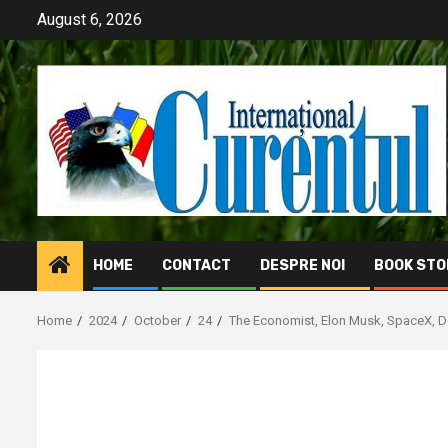
Skip
August 6, 2026
to
content
HOME
CONTACT
DESPRE NOI
BOOK STO
Home
2024
October
24
The Economist, Elon Musk, SpaceX, Do