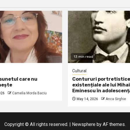
13 min read
Cultural
 sunetul care nu
Contururi portretistice
nește
existențiale ale lui Mihai
Eminescu în adolescenț
026
Camelia Morda Baciu
May 14, 2026
Anca Sirghie
Copyright © All rights reserved.
|
Newsphere
by AF themes.