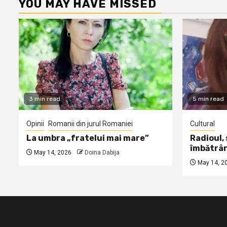
YOU MAY HAVE MISSED
3 min read
5 min read
Opinii
Romanii din jurul Romaniei
Cultural
La umbra „fratelui mai mare”
Radioul,
îmbătrâ
May 14, 2026
Doina Dabija
May 14, 2