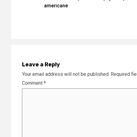
Reading
americane
Leave a Reply
Your email address will not be published.
Required fi
Comment
*