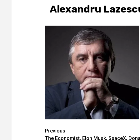
Alexandru Lazesc
Continue
Previous
The Economist, Elon Musk, SpaceX, Donal