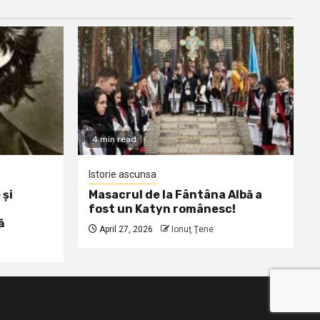
4 min read
Istorie ascunsa
 și
Masacrul de la Fântâna Albă a
fost un Katyn românesc!
ă
April 27, 2026
Ionuţ Ţene