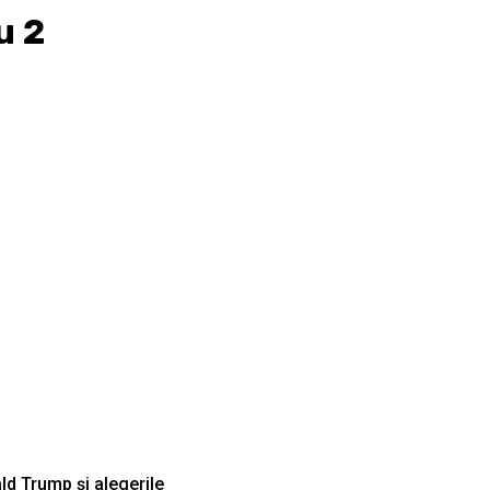
u 2
d Trump și alegerile