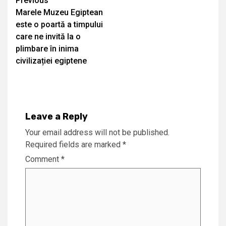
Continue
Previous
Marele Muzeu Egiptean
Reading
este o poartă a timpului
care ne invită la o
plimbare în inima
civilizației egiptene
Leave a Reply
Your email address will not be published.
Required fields are marked
*
Comment
*