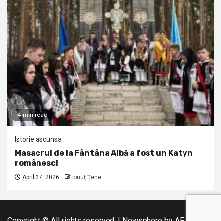
4 min read
Istorie ascunsa
Masacrul de la Fântâna Albă a fost un Katyn
românesc!
April 27, 2026
Ionuţ Ţene
Copyright © All rights reserved.
|
Newsphere
by AF themes.