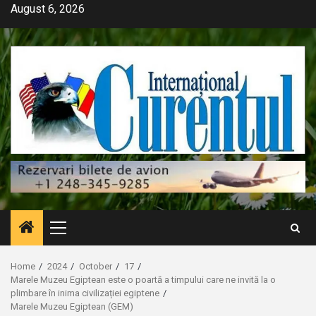
Skip
August 6, 2026
to
content
Primary
Menu
Home
2024
October
17
Marele Muzeu Egiptean este o poartă a timpului care ne invită la o
plimbare în inima civilizației egiptene
Marele Muzeu Egiptean (GEM)