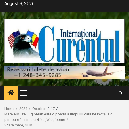
Skip
August 8, 2026
to
content
Primary
Menu
Home
2024
October
17
Marele Muzeu Egiptean este o poartă a timpului care ne invită la o
plimbare în inima civilizației egiptene
Scara mare, GEM