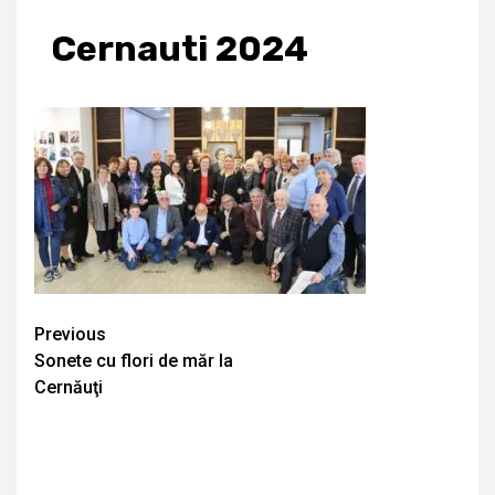
Cernauti 2024
Continue
Previous
Sonete cu flori de măr la
Reading
Cernăuţi