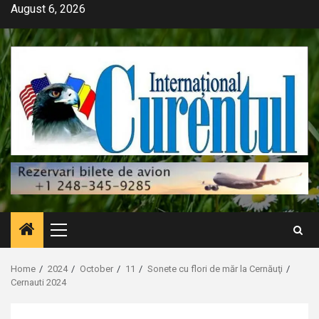
Skip
August 6, 2026
to
content
Primary
Menu
Home
2024
October
11
Sonete cu flori de măr la Cernăuţi
Cernauti 2024