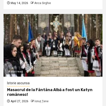
May 14, 2026
Anca Sirghie
4 min read
Istorie ascunsa
Masacrul de la Fântâna Albă a fost un Katyn
românesc!
April 27, 2026
Ionuţ Ţene