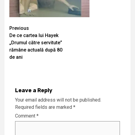
Continue
Previous
De ce cartea lui Hayek
Reading
„Drumul către servitute”
rămâne actuală după 80
de ani
Leave a Reply
Your email address will not be published.
Required fields are marked
*
Comment
*