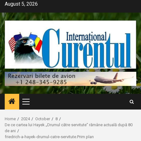
Skip
August 5, 2026
to
content
Primary
Menu
Home
2024
October
8
De ce cartea lui Hayek „Drumul către servitute” rămâne actuală după 80
de ani
friedrich-a-hayek-drumul-catre-servitute.Prim plan