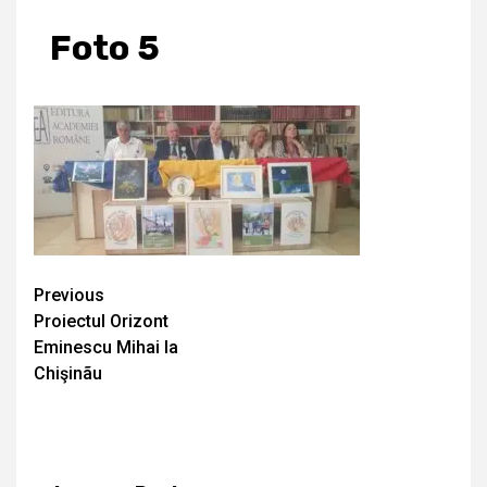
Foto 5
Continue
Previous
Proiectul Orizont
Reading
Eminescu Mihai la
Chişinãu