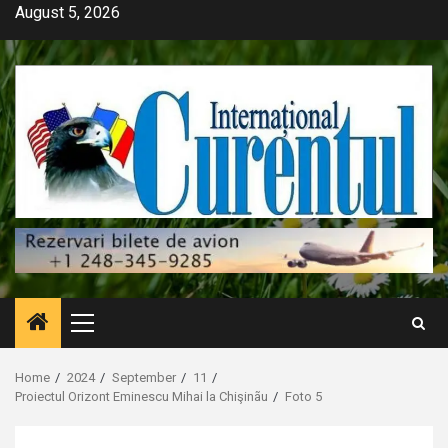
Skip
August 5, 2026
to
content
Primary
Menu
Home
2024
September
11
Proiectul Orizont Eminescu Mihai la Chişinãu
Foto 5