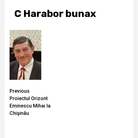
C Harabor bunax
Continue
Previous
Proiectul Orizont
Reading
Eminescu Mihai la
Chişinãu