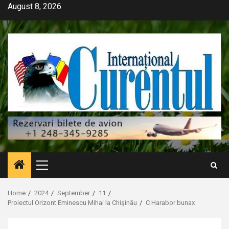
Skip
August 8, 2026
to
content
Primary
Menu
Home
2024
September
11
Proiectul Orizont Eminescu Mihai la Chişinãu
C Harabor bunax