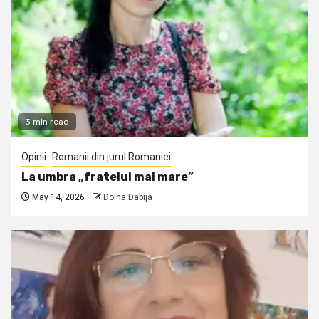
3 min read
Opinii
Romanii din jurul Romaniei
La umbra „fratelui mai mare”
May 14, 2026
Doina Dabija