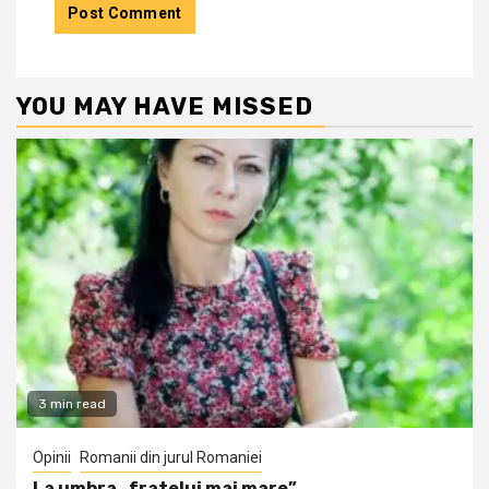
YOU MAY HAVE MISSED
3 min read
Opinii
Romanii din jurul Romaniei
La umbra „fratelui mai mare”