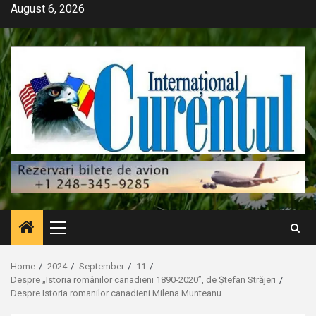
Skip
August 6, 2026
to
content
Primary
Menu
Home
2024
September
11
Despre „Istoria românilor canadieni 1890-2020”, de Ștefan Străjeri
Despre Istoria romanilor canadieni.Milena Munteanu