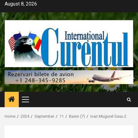
Skip
August 8, 2026
to
content
Primary
Menu
Home
2024
September
11
Basm (7)
Ioan Mugurel Sasu 2