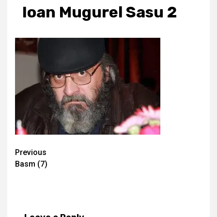
Ioan Mugurel Sasu 2
Continue
Previous
Basm (7)
Reading