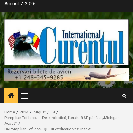
Skip
August 7, 2026
to
content
Primary
Menu
Home
2024
August
14
Pompilian Tofilescu – De la robotică, literatură SF până la „Michigan
Acasă”
04.Pompilian Tofilescu.QR.Cu explicatie.Vezi in text