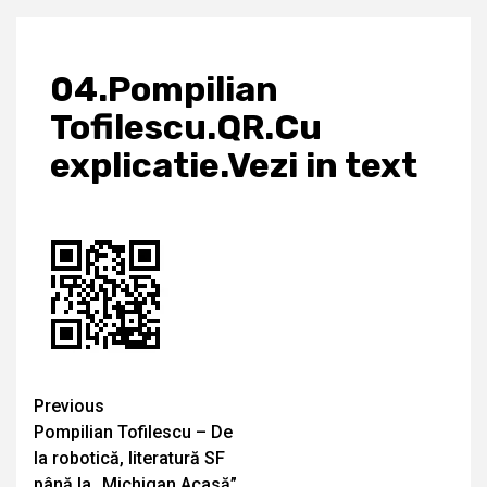
04.Pompilian
Tofilescu.QR.Cu
explicatie.Vezi in text
Continue
Previous
Pompilian Tofilescu – De
Reading
la robotică, literatură SF
până la „Michigan Acasă”