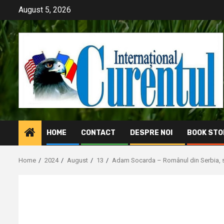
Skip
August 5, 2026
to
content
HOME
CONTACT
DESPRE NOI
BOOK STO
Home
2024
August
13
Adam Socarda – Românul din Serbia, st