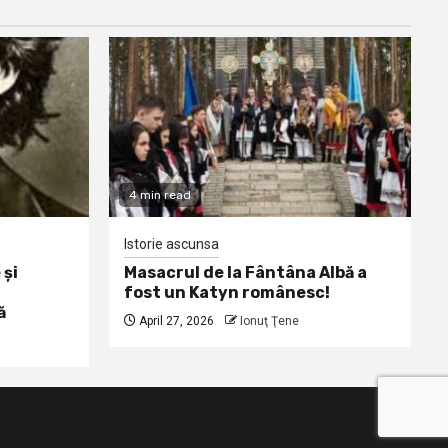
4 min read
Istorie ascunsa
 și
Masacrul de la Fântâna Albă a
fost un Katyn românesc!
ă
April 27, 2026
Ionuţ Ţene