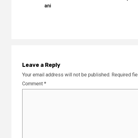
Reading
ani
Leave a Reply
Your email address will not be published.
Required fi
Comment
*