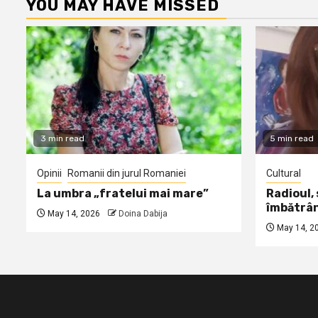
YOU MAY HAVE MISSED
3 min read
5 min read
Opinii
Romanii din jurul Romaniei
Cultural
La umbra „fratelui mai mare”
Radioul,
îmbătrâ
May 14, 2026
Doina Dabija
May 14, 2