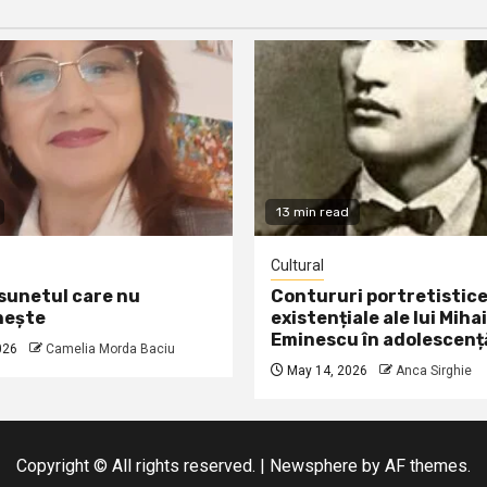
13 min read
Cultural
 sunetul care nu
Contururi portretistice
nește
existențiale ale lui Mihai
Eminescu în adolescenț
026
Camelia Morda Baciu
May 14, 2026
Anca Sirghie
Copyright © All rights reserved.
|
Newsphere
by AF themes.