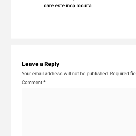
Reading
care este încă locuită
Leave a Reply
Your email address will not be published.
Required fi
Comment
*