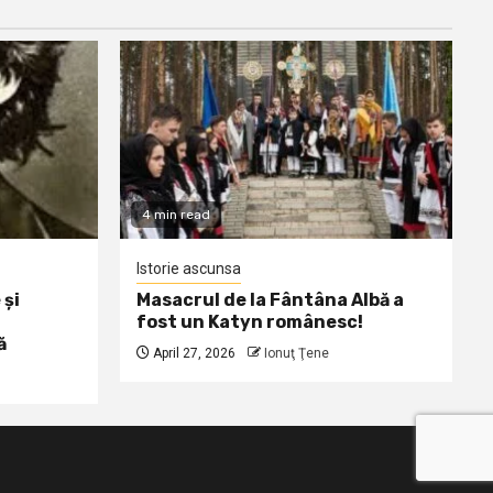
4 min read
Istorie ascunsa
 și
Masacrul de la Fântâna Albă a
fost un Katyn românesc!
ă
April 27, 2026
Ionuţ Ţene