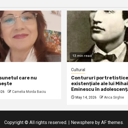
13 min read
Cultural
 sunetul care nu
Contururi portretistice
nește
existențiale ale lui Mihai
Eminescu în adolescenț
026
Camelia Morda Baciu
May 14, 2026
Anca Sirghie
Copyright © All rights reserved.
|
Newsphere
by AF themes.