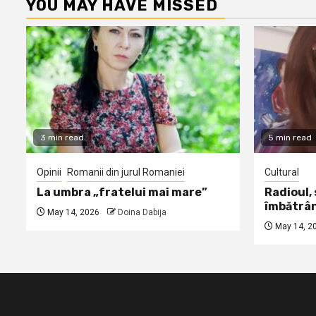
YOU MAY HAVE MISSED
3 min read
5 min read
Opinii
Romanii din jurul Romaniei
Cultural
La umbra „fratelui mai mare”
Radioul,
îmbătrâ
May 14, 2026
Doina Dabija
May 14, 2