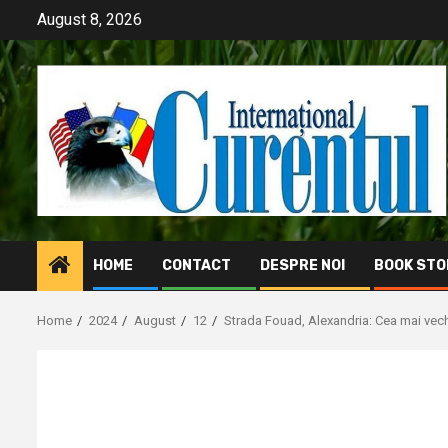
Skip
August 8, 2026
to
content
HOME
CONTACT
DESPRE NOI
BOOK STO
Home
2024
August
12
Strada Fouad, Alexandria: Cea mai veche