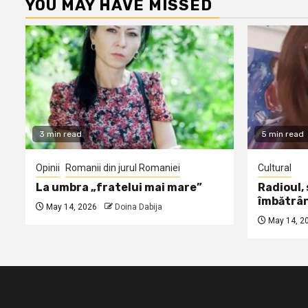
YOU MAY HAVE MISSED
3 min read
5 min read
Opinii
Romanii din jurul Romaniei
Cultural
La umbra „fratelui mai mare”
Radioul,
îmbătrâ
May 14, 2026
Doina Dabija
May 14, 2