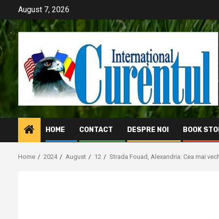
Skip
August 7, 2026
to
content
HOME
CONTACT
DESPRE NOI
BOOK STO
Home
2024
August
12
Strada Fouad, Alexandria: Cea mai veche