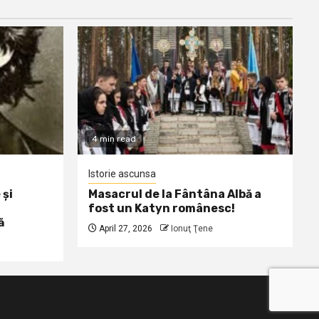
4 min read
Istorie ascunsa
 și
Masacrul de la Fântâna Albă a
fost un Katyn românesc!
ă
April 27, 2026
Ionuţ Ţene