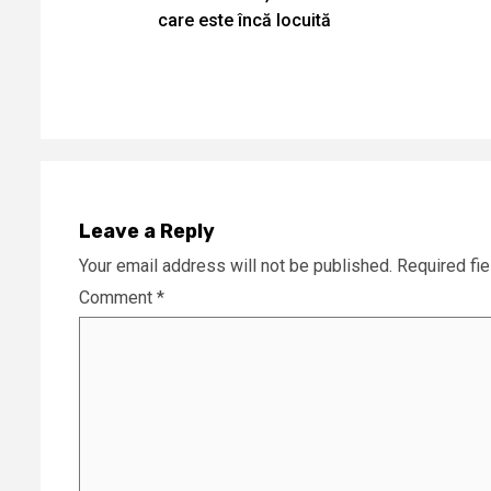
Reading
care este încă locuită
Leave a Reply
Your email address will not be published.
Required fi
Comment
*