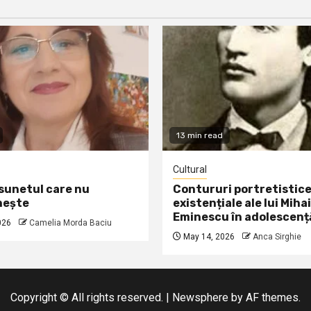
13 min read
Cultural
 sunetul care nu
Contururi portretistice
nește
existențiale ale lui Mihai
Eminescu în adolescenț
026
Camelia Morda Baciu
May 14, 2026
Anca Sirghie
Copyright © All rights reserved.
|
Newsphere
by AF themes.