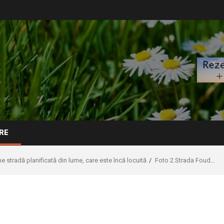
RE
 stradă planificată din lume, care este încă locuită
Foto 2.Strada Foud…