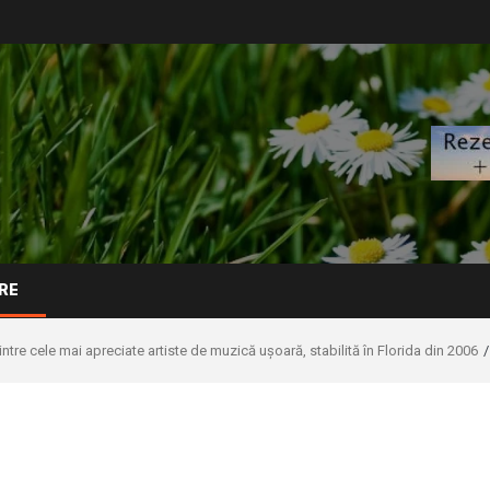
RE
ntre cele mai apreciate artiste de muzică ușoară, stabilită în Florida din 2006