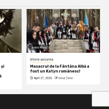
4 min read
Istorie ascunsa
 și
Masacrul de la Fântâna Albă a
fost un Katyn românesc!
ă
April 27, 2026
Ionuţ Ţene