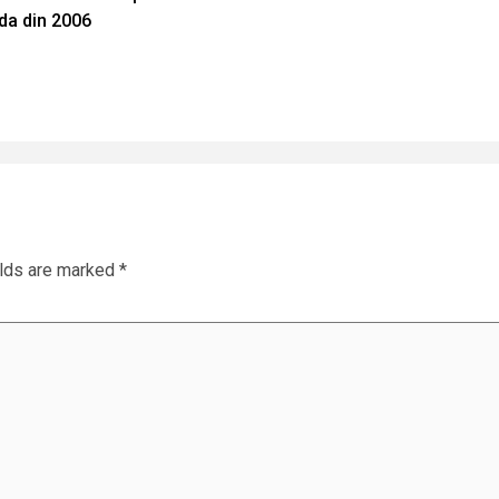
ida din 2006
elds are marked
*