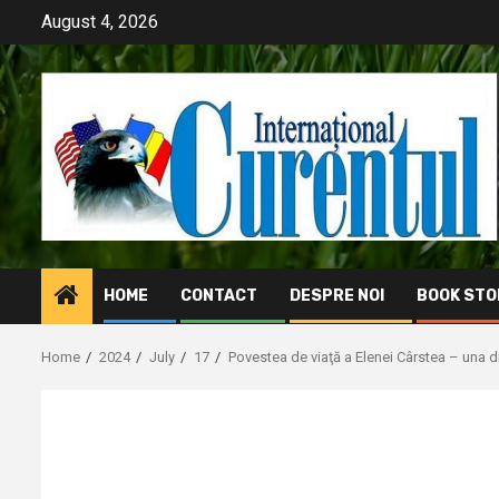
Skip
August 4, 2026
to
content
HOME
CONTACT
DESPRE NOI
BOOK STO
Home
2024
July
17
Povestea de viaţă a Elenei Cârstea – una di