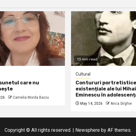
13 min read
Cultural
 sunetul care nu
Contururi portretistice
nește
existențiale ale lui Mihai
Eminescu în adolescenț
026
Camelia Morda Baciu
May 14, 2026
Anca Sirghie
Copyright © All rights reserved.
|
Newsphere
by AF themes.