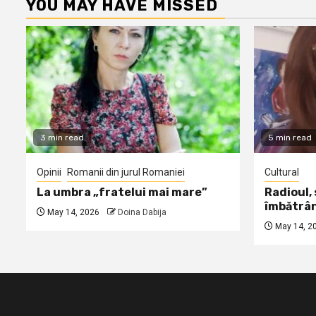
YOU MAY HAVE MISSED
3 min read
5 min read
Opinii
Romanii din jurul Romaniei
Cultural
La umbra „fratelui mai mare”
Radioul,
îmbătrâ
May 14, 2026
Doina Dabija
May 14, 2