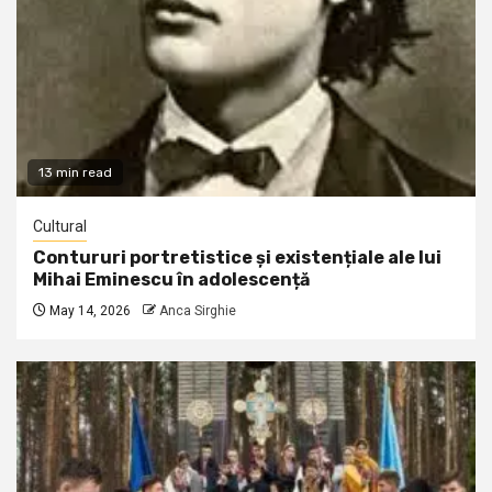
13 min read
Cultural
Contururi portretistice și existențiale ale lui
Mihai Eminescu în adolescență
May 14, 2026
Anca Sirghie