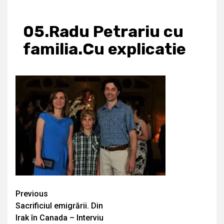
05.Radu Petrariu cu
familia.Cu explicatie
Continue
Previous
Sacrificiul emigrării. Din
Reading
Irak în Canada – Interviu