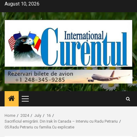
Skip
August 10, 2026
to
content
Primary
Menu
Home
2024
July
16
Sacrificiul emigrării. Din Irak în Canada – Interviu cu Radu Petrariu
05.Radu Petrariu cu familia.Cu explicatie