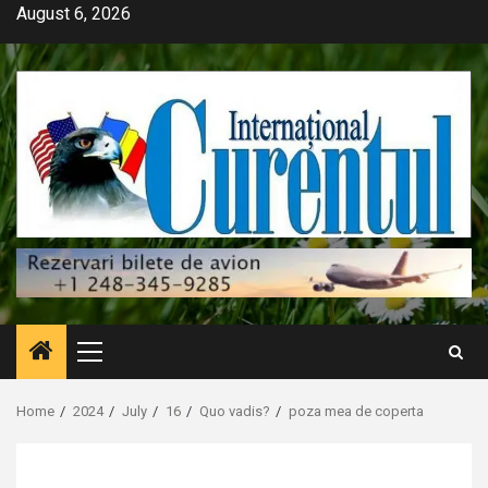
Skip
August 6, 2026
to
content
Primary
Menu
Home
2024
July
16
Quo vadis?
poza mea de coperta