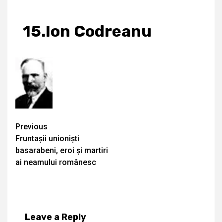
15.Ion Codreanu
Continue
Previous
Fruntașii unioniști
Reading
basarabeni, eroi și martiri
ai neamului românesc
Leave a Reply