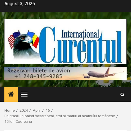
Skip
August 3, 2026
to
content
Primary
Menu
Home
2024
April
16
Fruntașii unioniști basarabeni, eroi și martiri ai neamului românesc
15.Ion Codreanu