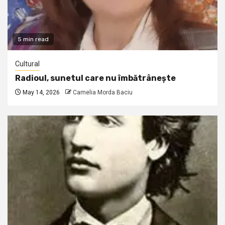
5 min read
Cultural
Radioul, sunetul care nu îmbătrânește
May 14, 2026
Camelia Morda Baciu