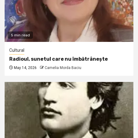
5 min read
Cultural
Radioul, sunetul care nu îmbătrânește
May 14, 2026
Camelia Morda Baciu