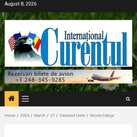
Skip
August 8, 2026
to
content
Primary
Menu
Home
2024
March
27
Deceniul Unirii
Nicole Dabija