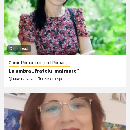
3 min read
Opinii
Romanii din jurul Romaniei
La umbra „fratelui mai mare”
May 14, 2026
Doina Dabija