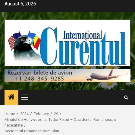
Skip
August 6, 2026
to
content
Primary
Menu
Home
2024
February
29
Minutul de Hollywood cu Tudor Petruţ – Occidentul Românesc, o
necesitate
occidentul-romanesc-prim plan