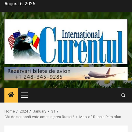
Skip
August 6, 2026
to
content
Primary
Menu
Home
2024
January
31
Cât de serioasă este amenințarea Rusiei?
Map-of-Russia.Prim plan