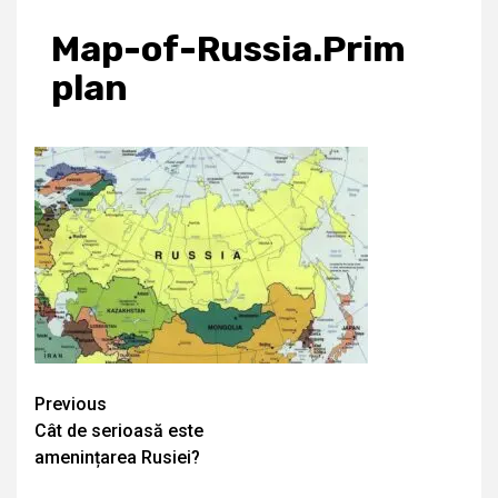
Map-of-Russia.Prim
plan
Continue
Previous
Cât de serioasă este
Reading
amenințarea Rusiei?