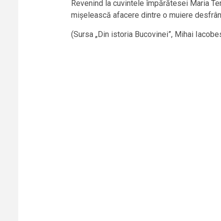
Revenind la cuvintele împărătesei Maria Tere
mișelească afacere dintre o muiere desfrâna
(Sursa „Din istoria Bucovinei”, Mihai Iacobe