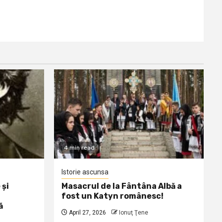
4 min read
Istorie ascunsa
 și
Masacrul de la Fântâna Albă a
fost un Katyn românesc!
ă
April 27, 2026
Ionuţ Ţene