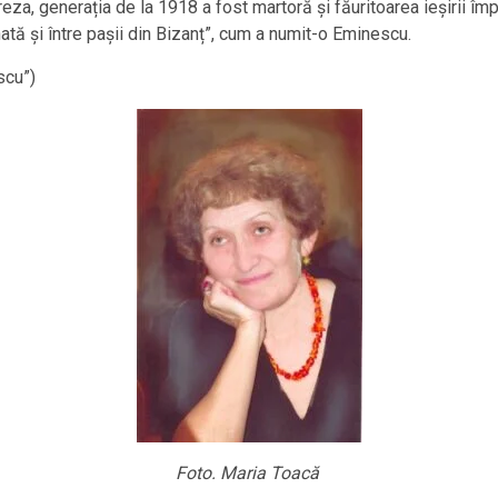
za, generația de la 1918 a fost martoră și făuritoarea ieșirii împ
tă și între pașii din Bizanț”, cum a numit-o Eminescu.
scu”)
Foto. Maria Toacă