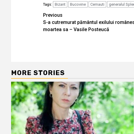
Bizant
Bucovine
Cernauti
generalul Sple
Tags:
Continue
Previous
S-a cutremurat pământul exilului românes
Reading
moartea sa – Vasile Posteucă
MORE STORIES