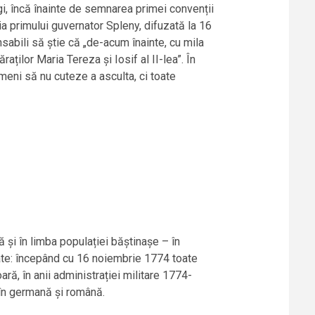
gi, încă înainte de semnarea primei convenții
a primului guvernator Spleny, difuzată la 16
nsabili să știe că „de-acum înainte, cu mila
ilor Maria Tereza și Iosif al II-lea”. În
meni să nu cuteze a asculta, ci toate
 și în limba populației băștinașe – în
ate: începând cu 16 noiembrie 1774 toate
ră, în anii administrației militare 1774-
 în germană și română.