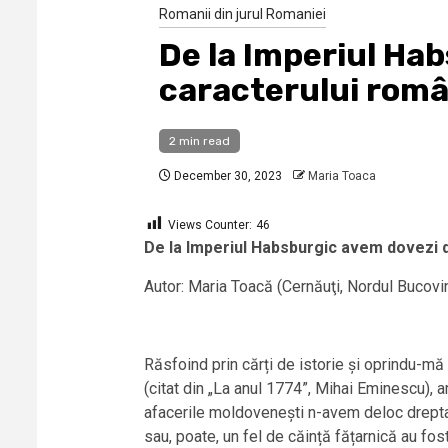
Romanii din jurul Romaniei
De la Imperiul Ha
caracterului româ
2 min read
December 30, 2023
Maria Toaca
Views Counter:
46
De la Imperiul Habsburgic avem dovezi 
Autor: Maria Toacă (Cernăuţi, Nordul Bucovin
Răsfoind prin cărți de istorie și oprindu-mă 
(citat din „La anul 1774”, Mihai Eminescu),
afacerile moldovenești n-avem deloc dreptat
sau, poate, un fel de căință fățarnică au fos