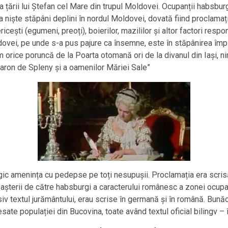
 țării lui Ștefan cel Mare din trupul Moldovei. Ocupanții habsbur
niște stăpâni deplini în nordul Moldovei, dovată fiind proclamați
cești (egumeni, preoți), boierilor, mazililor și altor factori respo
ei, pe unde s-a pus pajure ca însemne, este în stăpânirea împăraț
rice poruncă de la Poarta otomană ori de la divanul din Iași, ni
baron de Spleny și a oamenilor Măriei Sale”
gic amenința cu pedepse pe toți nesupușii. Proclamația era scrisă
oașterii de către habsburgi a caracterului românesc a zonei ocup
v textul jurământului, erau scrise în germană și în română. Bunăoa
sate populației din Bucovina, toate având textul oficial bilingv –