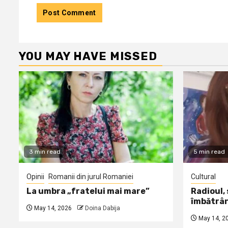
YOU MAY HAVE MISSED
3 min read
5 min read
Opinii
Romanii din jurul Romaniei
Cultural
La umbra „fratelui mai mare”
Radioul,
îmbătrâ
May 14, 2026
Doina Dabija
May 14, 2