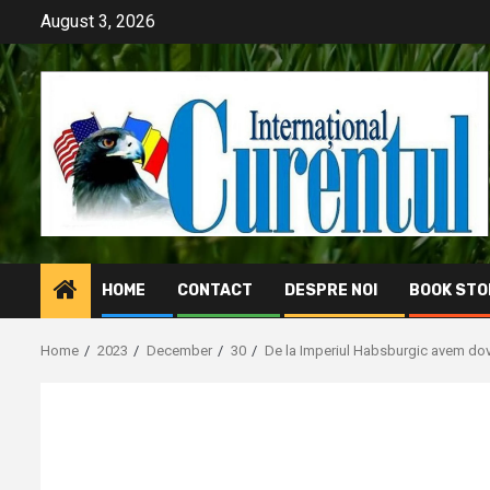
Skip
August 3, 2026
to
content
HOME
CONTACT
DESPRE NOI
BOOK STO
Home
2023
December
30
De la Imperiul Habsburgic avem dov