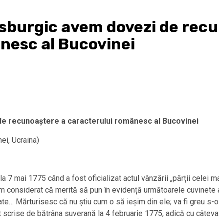
bsburgic avem dovezi de rec
nesc al Bucovinei
de recunoaștere a caracterului românesc al Bucovinei
ei, Ucraina)
la 7 mai 1775 când a fost oficializat actul vânzării „părții celei m
 am considerat că merită să pun în evidență următoarele cuvinete 
e… Mărturisesc că nu știu cum o să ieșim din ele; va fi greu s-o
t scrise de bătrâna suverană la 4 februarie 1775, adică cu câteva l