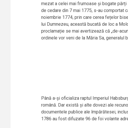
mezat a celei mai frumoase și bogate părți a
de cedare din 7 mai 1775, s-au comportat ca 
noiembrie 1774, prin care cerea fețelor biseri
lui Dumnezeu, această bucată de loc a Moldov
proclamație se mai avertizează că „de-acum o
ordinele vor veni de la Măria Sa, generalul 
Până a-și oficializa raptul Imperiul Habsbur
română. Dar există și alte dovezi ale recun
documentele publice ale împărătesei, inclusi
1786 au fost difuzate 96 de foi volante adre