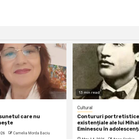
13 min read
Cultural
 sunetul care nu
Contururi portretistice
nește
existențiale ale lui Mihai
Eminescu în adolescenț
026
Camelia Morda Baciu