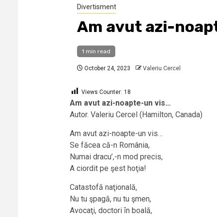
Divertisment
Am avut azi-noap
1 min read
October 24, 2023
Valeriu Cercel
Views Counter:
18
Am avut azi-noapte-un vis…
Autor. Valeriu Cercel (Hamilton, Canada)
Am avut azi-noapte-un vis…
Se făcea că-n România,
Numai dracu’,-n mod precis,
A ciordit pe şest hoţia!
Catastofă naţională,
Nu tu şpagă, nu tu şmen,
Avocaţi, doctori ȋn boală,