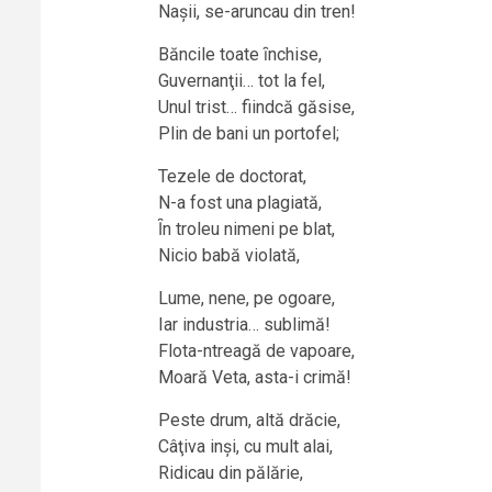
Nașii, se-aruncau din tren!
Băncile toate ȋnchise,
Guvernanţii… tot la fel,
Unul trist… fiindcă găsise,
Plin de bani un portofel;
Tezele de doctorat,
N-a fost una plagiată,
Ȋn troleu nimeni pe blat,
Nicio babă violată,
Lume, nene, pe ogoare,
Iar industria… sublimă!
Flota-ntreagă de vapoare,
Moară Veta, asta-i crimă!
Peste drum, altă drăcie,
Câţiva inși, cu mult alai,
Ridicau din pălărie,