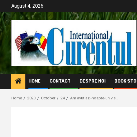
Skip
August 4, 2026
to
content
HOME
CONTACT
DESPRE NOI
BOOK STO
Home
2023
October
24
Am avut azi-noapte-un vis…