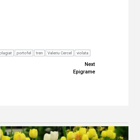
plagiat
portofel
tren
Valeriu Cercel
violata
Next
Epigrame