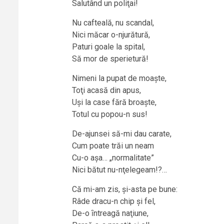
Salutând un poliţai!
Nu cafteală, nu scandal,
Nici măcar o-njurătură,
Paturi goale la spital,
Să mor de sperietură!
Nimeni la pupat de moaște,
Toţi acasă din apus,
Uși la case fără broaște,
Totul cu popou-n sus!
De-ajunsei să-mi dau carate,
Cum poate trăi un neam
Cu-o așa… „normalitate”
Nici bătut nu-nţelegeam!?…
Că mi-am zis, și-asta pe bune:
Râde dracu-n chip și fel,
De-o ȋntreagă naţiune,