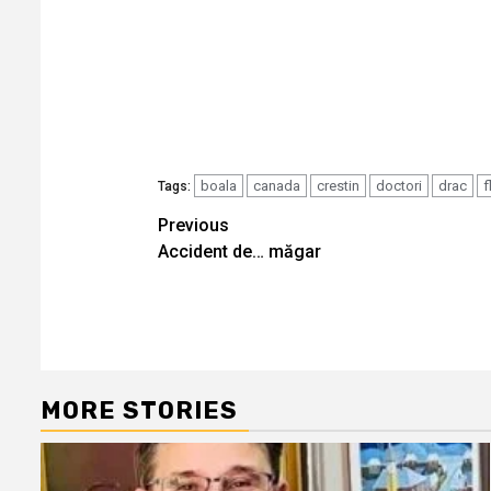
boala
canada
crestin
doctori
drac
f
Tags:
Continue
Previous
Accident de… măgar
Reading
MORE STORIES