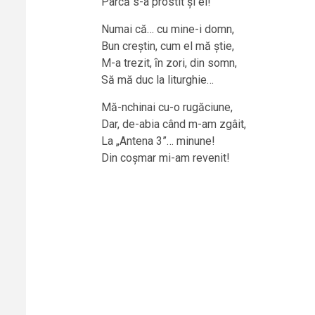
Parcă s-a prostit și el!
Numai că… cu mine-i domn,
Bun creștin, cum el mă știe,
M-a trezit, ȋn zori, din somn,
Să mă duc la liturghie…
Mă-nchinai cu-o rugăciune,
Dar, de-abia când m-am zgâit,
La „Antena 3”… minune!
Din coșmar mi-am revenit!