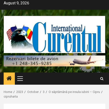
Skip
August 9, 2026
to
content
Primary
Menu
Home
2023
October
3
O săptămână pe insula iubirii – Cipru
cipruharta