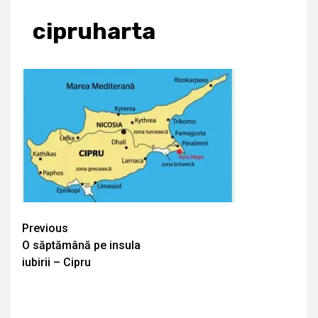
cipruharta
Continue
Previous
O săptămână pe insula
Reading
iubirii – Cipru