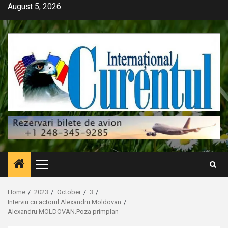
Skip
August 5, 2026
to
content
Primary
Menu
Home
2023
October
3
Interviu cu actorul Alexandru Moldovan
Alexandru MOLDOVAN.Poza primplan