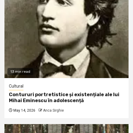
13 min read
Cultural
Contururi portretistice și existențiale ale lui
Mihai Eminescu în adolescență
May 14, 2026
Anca Sirghie