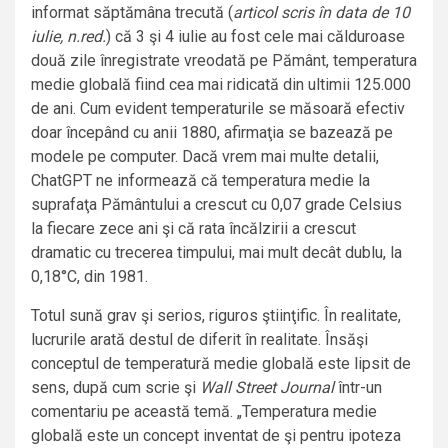
informat săptămâna trecută (
articol scris în data de 10
iulie, n.red.
) că 3 şi 4 iulie au fost cele mai călduroase
două zile înregistrate vreodată pe Pământ, temperatura
medie globală fiind cea mai ridicată din ultimii 125.000
de ani. Cum evident temperaturile se măsoară efectiv
doar începând cu anii 1880, afirmaţia se bazează pe
modele pe computer. Dacă vrem mai multe detalii,
ChatGPT ne informează că temperatura medie la
suprafaţa Pământului a crescut cu 0,07 grade Celsius
la fiecare zece ani şi că rata încălzirii a crescut
dramatic cu trecerea timpului, mai mult decât dublu, la
0,18°C, din 1981.
Totul sună grav şi serios, riguros ştiinţific. În realitate,
lucrurile arată destul de diferit în realitate. Însăşi
conceptul de temperatură medie globală este lipsit de
sens, după cum scrie şi
Wall Street Journal
într-un
comentariu pe această temă. „Temperatura medie
globală este un concept inventat de şi pentru ipoteza