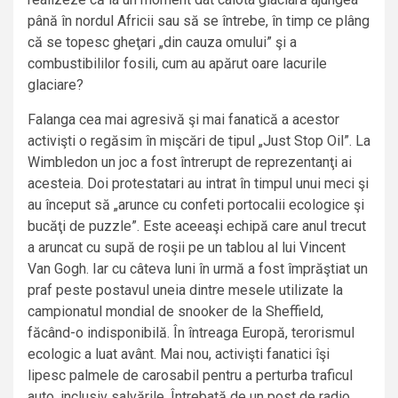
până în nordul Africii sau să se întrebe, în timp ce plâng
că se topesc gheţari „din cauza omului” şi a
combustibililor fosili, cum au apărut oare lacurile
glaciare?
Falanga cea mai agresivă şi mai fanatică a acestor
activişti o regăsim în mişcări de tipul „Just Stop Oil”. La
Wimbledon un joc a fost întrerupt de reprezentanţi ai
acesteia. Doi protestatari au intrat în timpul unui meci şi
au început să „arunce cu confeti portocalii ecologice şi
bucăţi de puzzle”. Este aceeaşi echipă care anul trecut
a aruncat cu supă de roşii pe un tablou al lui Vincent
Van Gogh. Iar cu câteva luni în urmă a fost împrăştiat un
praf peste postavul uneia dintre mesele utilizate la
campionatul mondial de snooker de la Sheffield,
făcând-o indisponibilă. În întreaga Europă, terorismul
ecologic a luat avânt. Mai nou, activişti fanatici îşi
lipesc palmele de carosabil pentru a perturba traficul
auto, inclusiv salvările. Întrebată de un post de radio