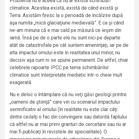
Problema nu e aceea că nu ar exista schimbări
climatice. Acestea există, există de când există şi
Terra. Asistăm firesc la o perioadă de încălzire după
aşa numita „mică glaciaţiune medievală”. E ca şi când
ne-am minuna că e mai cald pe măsură ce ieşim din
iarnă. Însă pe de o parte ele nu sunt nici pe departe
atât de catastrofale pe cât suntem ameninţaţi, iar pe de
alta impactul omului este în realitatea unul minor, nu
decisiv aşa cum ni se spune permanent. De altfel, chiar
celebrele rapoarte IPCC pe tema schimbărilor
climatice sunt interpretate mediatic într-o cheie mult
exagerată.
Nu e deloc o întâmplare că nu veţi găsi geologi printre
„oamenii de ştiinţă” care vin cu scenariul impactului
semnificativ al omului (în realitate nu este clar câţi
dintre ceilalţi o fac din convingere sau datorită faptului
că altfel nu ar mai primi granturi de cercetare sau nu ar
mai fi publicaţi în revistele de specialitate). O