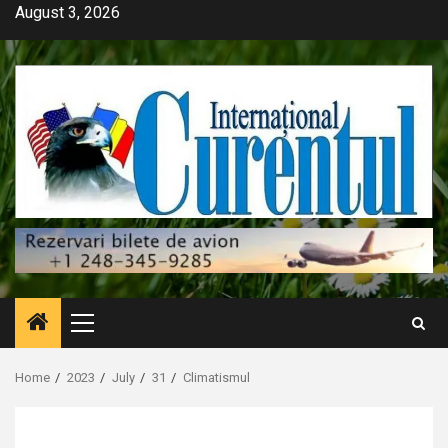
Skip
August 3, 2026
to
content
Primary
Menu
Home
2023
July
31
Climatismul