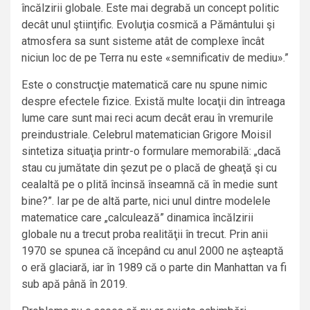
încălzirii globale. Este mai degrabă un concept politic
decât unul ştiinţific. Evoluţia cosmică a Pământului şi
atmosfera sa sunt sisteme atât de complexe încât
niciun loc de pe Terra nu este «semnificativ de mediu».”
Este o construcţie matematică care nu spune nimic
despre efectele fizice. Există multe locaţii din întreaga
lume care sunt mai reci acum decât erau în vremurile
preindustriale. Celebrul matematician Grigore Moisil
sintetiza situaţia printr-o formulare memorabilă: „dacă
stau cu jumătate din şezut pe o placă de gheaţă şi cu
cealaltă pe o plită încinsă înseamnă că în medie sunt
bine?”. Iar pe de altă parte, nici unul dintre modelele
matematice care „calculează” dinamica încălzirii
globale nu a trecut proba realităţii în trecut. Prin anii
1970 se spunea că începând cu anul 2000 ne aşteaptă
o eră glaciară, iar în 1989 că o parte din Manhattan va fi
sub apă până în 2019.