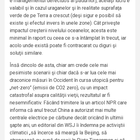
e managementul defectuos al pădurilor), acelaşi lucru e
valabil şi în cazul uraganelor şi în realitate suprafaţa
verde de pe Terra a crescut (deşi sigur e posibil să
existe şi efectul invers în unele zone). Cât priveşte
impactul creşterii nivelului oceanelor, acesta este
minimal în raport cu ceea ce s-a întâmplat în trecut, iar
acolo unde există poate fi contracarat cu diguri şi
soluţii similare.
Însă dincolo de asta, chiar am crede cele mai
pesimiste scenarii şi chiar dacă s-ar lua cele mai
draconice măsuri în Occident în cursa utopică pentru
„net-zero” (emisii de CO2 zero), cu un impact
catastrofal asupra calităţii vieţii, rezultatul ar fi
nesemnificativ. Făcând trimitere la un articol NPR care
informa că anul trecut China a autorizat mai multe
centrale electrice pe cărbune decât oricând în ultimii
şapte ani, un editorial din WSJ îi îndemna pe activiştii
climatici „să încerce să meargă la Beijing, să