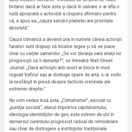
britanic dacă ar face asta şi dacă în salvare s-ar afla o
rudă apropiată o activistă a răspuns afirmativ pentru
că, a spus ea, „cauza salvării planetei are prioritate
absolută”.
Cauza climatică a devenit una în numele căreia activişti
fanatici sunt dispuşi să încalce legea şi să se joace
chiar cu vieţile oamenilor. „Se vor deranja oare aliaţii lor
progresişti să îi denunţe?”, se întreabă Wall Street
Journal. „Dacă activiştii anti-avort ar bloca în mod
regulat traficul sau ar distruge opere de artă, s-ar vorbi
la nesfârşit în presă despre tacticile criminale ale
extremei dreptei.”
Nu vom vedea însă asta. „Climatismul”, asociat cu
„justiţia socială”, atacul împotriva capitalismului,
ideologia identităţilor de gen, este extrem de util în
demersul curentului progresist radical de remodelare
sau chiar de distrugere a instituţiilor tradiţionale