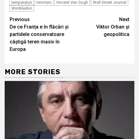
temperaturi
terorism
Vincent Van Gogh
Wall Street Journal
Wimbledon
Continue
Previous
Next
De ce Franța e în flăcări și
Viktor Orban și
Reading
partidele conservatoare
geopolitica
câștigă teren masiv în
Europa
MORE STORIES