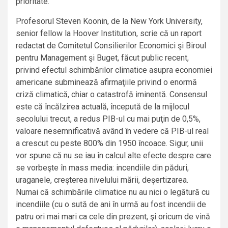
prioritate.
Profesorul Steven Koonin, de la New York University,
senior fellow la Hoover Institution, scrie că un raport
redactat de Comitetul Consilierilor Economici şi Biroul
pentru Management şi Buget, făcut public recent,
privind efectul schimbărilor climatice asupra economiei
americane subminează afirmaţiile privind o enormă
criză climatică, chiar o catastrofă iminentă. Consensul
este că încălzirea actuală, începută de la mijlocul
secolului trecut, a redus PIB-ul cu mai puţin de 0,5%,
valoare nesemnificativă având în vedere că PIB-ul real
a crescut cu peste 800% din 1950 încoace. Sigur, unii
vor spune că nu se iau în calcul alte efecte despre care
se vorbeşte în mass media: incendiile din păduri,
uraganele, creşterea nivelului mării, deşertizarea.
Numai că schimbările climatice nu au nici o legătură cu
incendiile (cu o sută de ani în urmă au fost incendii de
patru ori mai mari ca cele din prezent, şi oricum de vină