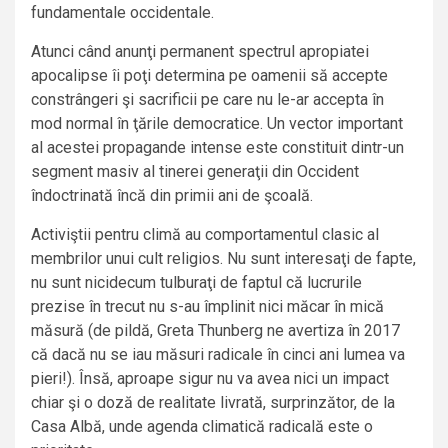
fundamentale occidentale.
Atunci când anunţi permanent spectrul apropiatei
apocalipse îi poţi determina pe oamenii să accepte
constrângeri şi sacrificii pe care nu le-ar accepta în
mod normal în ţările democratice. Un vector important
al acestei propagande intense este constituit dintr-un
segment masiv al tinerei generaţii din Occident
îndoctrinată încă din primii ani de şcoală.
Activiştii pentru climă au comportamentul clasic al
membrilor unui cult religios. Nu sunt interesaţi de fapte,
nu sunt nicidecum tulburaţi de faptul că lucrurile
prezise în trecut nu s-au împlinit nici măcar în mică
măsură (de pildă, Greta Thunberg ne avertiza în 2017
că dacă nu se iau măsuri radicale în cinci ani lumea va
pieri!). Însă, aproape sigur nu va avea nici un impact
chiar şi o doză de realitate livrată, surprinzător, de la
Casa Albă, unde agenda climatică radicală este o