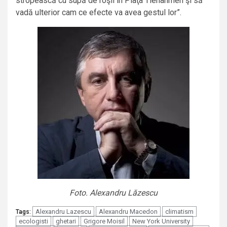
stropească cu supă de roşii în Piaţa Tienanmen şi să
vadă ulterior cam ce efecte va avea gestul lor”.
Foto. Alexandru Lăzescu
Alexandru Lazescu
Alexandru Macedon
climatism
Tags:
ecologisti
ghetari
Grigore Moisil
New York University