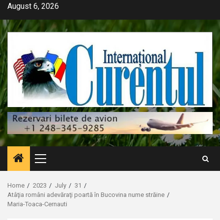
Skip
August 6, 2026
to
content
Primary
Menu
Home
2023
July
31
Atâţia români adevăraţi poartă în Bucovina nume străine
Maria-Toaca-Cernauti