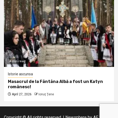
4 min read
Istorie ascunsa
Masacrul de la Fântâna Albă a fost un Katyn
românesc!
April 27, 2026
Ionuţ Ţene
Copyright © All rights reserved.
|
Newsphere
by AF themes.