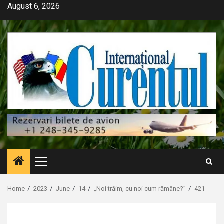
Skip
August 6, 2026
to
content
Primary
Menu
Home
2023
June
14
„Noi trăim, cu noi cum rămâne?”
421