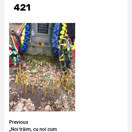
421
Continue
Previous
„Noi trăim, cu noi cum