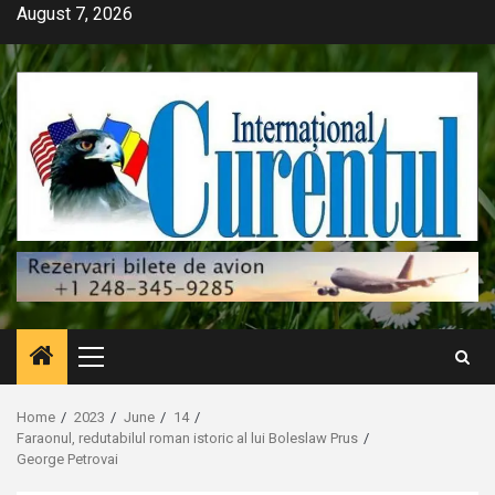
Skip
August 7, 2026
to
content
Primary
Menu
Home
2023
June
14
Faraonul, redutabilul roman istoric al lui Boleslaw Prus
George Petrovai