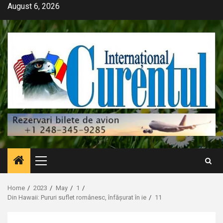
Skip
August 6, 2026
to
content
Primary
Menu
Home
2023
May
1
Din Hawaii: Pururi suflet românesc, înfășurat în ie
11