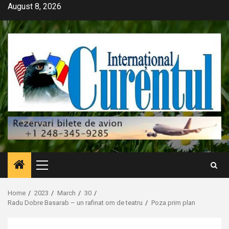
Skip
August 8, 2026
to
content
Primary
Menu
Home
2023
March
30
Radu Dobre Basarab – un rafinat om de teatru
Poza prim plan