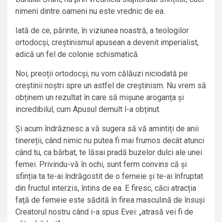
nimeni dintre oameni nu este vrednic de ea.
Iată de ce, părinte, în viziunea noastră, a teologilor
ortodocși, creștinismul apusean a devenit imperialist,
adică un fel de colonie schismatică.
Noi, preoții ortodocși, nu vom călăuzi niciodată pe
creștinii noștri spre un astfel de creștinism. Nu vrem să
obținem un rezultat în care să mișune aroganța și
incredibilul, cum Apusul demult l-a obținut.
Și acum îndrăznesc a vă sugera să vă amintiți de anii
tinereții, când nimic nu putea fi mai frumos decât atunci
când tu, ca bărbat, te lăsai pradă buzelor dulci ale unei
femei. Privindu-vă în ochi, sunt ferm convins că și
sfinția ta te-ai îndrăgostit de o femeie și te-ai înfruptat
din fructul interzis, întins de ea. E firesc, căci atracția
față de femeie este sădită în firea masculină de însuși
Creatorul nostru când i-a spus Evei: „atrasă vei fi de