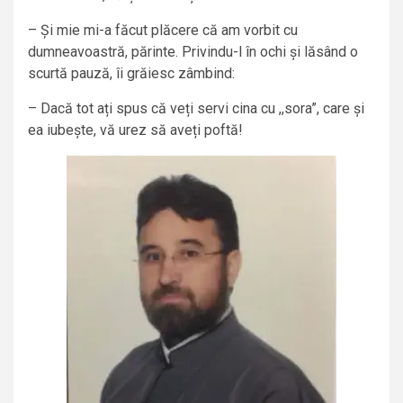
– Și mie mi-a făcut plăcere că am vorbit cu
dumneavoastră, părinte. Privindu-l în ochi și lăsând o
scurtă pauză, îi grăiesc zâmbind:
– Dacă tot ați spus că veți servi cina cu ,,sora”, care și
ea iubește, vă urez să aveți poftă!