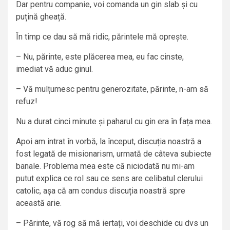
Dar pentru companie, voi comanda un gin slab și cu
puțină gheață.
În timp ce dau să mă ridic, părintele mă oprește.
– Nu, părinte, este plăcerea mea, eu fac cinste,
imediat vă aduc ginul.
– Vă mulțumesc pentru generozitate, părinte, n-am să
refuz!
Nu a durat cinci minute și paharul cu gin era în fața mea.
Apoi am intrat în vorbă, la început, discuția noastră a
fost legată de misionarism, urmată de câteva subiecte
banale. Problema mea este că niciodată nu mi-am
putut explica ce rol sau ce sens are celibatul clerului
catolic, așa că am condus discuția noastră spre
această arie.
– Părinte, vă rog să mă iertați, voi deschide cu dvs un