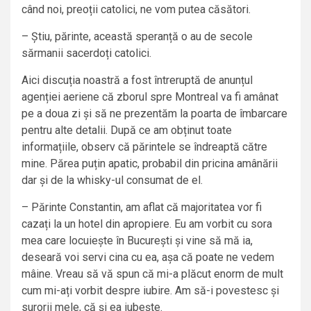
când noi, preoții catolici, ne vom putea căsători.
– Știu, părinte, această speranță o au de secole
sărmanii sacerdoți catolici.
Aici discuția noastră a fost întreruptă de anunțul
agenției aeriene că zborul spre Montreal va fi amânat
pe a doua zi și să ne prezentăm la poarta de îmbarcare
pentru alte detalii. După ce am obținut toate
informațiile, observ că părintele se îndreaptă către
mine. Părea puțin apatic, probabil din pricina amânării
dar și de la whisky-ul consumat de el.
– Părinte Constantin, am aflat că majoritatea vor fi
cazați la un hotel din apropiere. Eu am vorbit cu sora
mea care locuiește în București și vine să mă ia,
deseară voi servi cina cu ea, așa că poate ne vedem
mâine. Vreau să vă spun că mi-a plăcut enorm de mult
cum mi-ați vorbit despre iubire. Am să-i povestesc și
surorii mele, că și ea iubește.