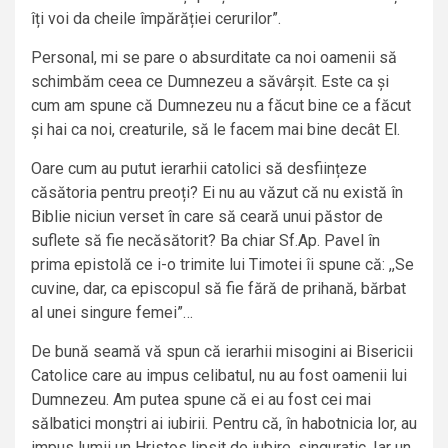
îți voi da cheile împărăției cerurilor”.
Personal, mi se pare o absurditate ca noi oamenii să
schimbăm ceea ce Dumnezeu a săvârșit. Este ca și
cum am spune că Dumnezeu nu a făcut bine ce a făcut
și hai ca noi, creaturile, să le facem mai bine decât El.
Oare cum au putut ierarhii catolici să desființeze
căsătoria pentru preoți? Ei nu au văzut că nu există în
Biblie niciun verset în care să ceară unui păstor de
suflete să fie necăsătorit? Ba chiar Sf.Ap. Pavel în
prima epistolă ce i-o trimite lui Timotei îi spune că: ,,Se
cuvine, dar, ca episcopul să fie fără de prihană, bărbat
al unei singure femei”…
De bună seamă vă spun că ierarhii misogini ai Bisericii
Catolice care au impus celibatul, nu au fost oamenii lui
Dumnezeu. Am putea spune că ei au fost cei mai
sălbatici monștri ai iubirii. Pentru că, în habotnicia lor, au
impus lumii un Hristos lipsit de iubire, singuratic. Iar un