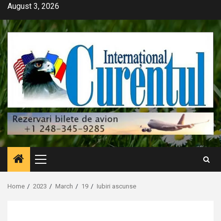
Skip
August 3, 2026
to
content
Primary
Menu
Home
2023
March
19
Iubiri ascunse