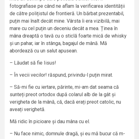
fotografiase pe când ne aflam la verificarea identității
de către polițistul de frontieră. Un bărbat prezentabil,
puțin mai înalt decât mine. Vârsta îi era vizibilă, mai
mare cu cel puțin un deceniu decât a mea. Ținea în
mâna dreaptă o tavă cu o sticlă foarte mică de whisky
și un pahar, iar în stânga, bagajul de mână. Mă
abordează cu un salut apusean.
– Lăudat să fie Iisus!
– În vecii vecilor! răspund, privindu-l puțin mirat.
– Să-mi fie cu iertare, părinte, mi-am dat seama că
sunteți preot ortodox după colarul alb de la gât și
verigheta de la mână, că, dacă erați preot catolic, nu
aveați verighetă.
Mă ridic în picioare și dau mâna cu el.
– Nu face nimic, domnule dragă, și eu mă bucur că m-