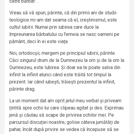
către bărbat”.
Vreau să vă spun, părinte, că din primii ani de studii
teologice mi-am dat seama că el, creștinismul, este
cultul iubirii. Numai prin iubirea care duce la
împreunarea bărbatului cu femeia se nasc oameni pe
pământ, deci în ei este viața.
Noi, ortodocșii, mergem pe principiul iubirii, părinte.
Căci singurul drum de la Dumnezeu la om și de la om la
Dumnezeu, este Iubirea. Și doar ea te poate salva din
infinit la infinit atunci când este trăită tot timpul la
prezent. Iar când iubești, trăiești prezentul la infinit,
părinte drag.
La un moment dat am oprit jetul meu verbal și priveam
țintită spre ochii lui care clipeau agitat și des. Exprimau
jenă și căutau să scape de privirea ochilor mei. Pe
parcursul discuției noastre, golise câteva jumătăți de
pahar, încât după privire se vedea că începuse să se