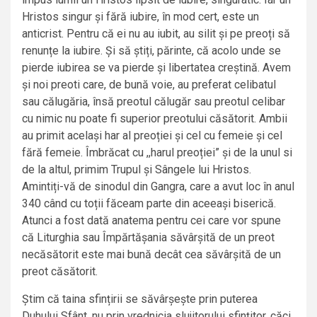
Hristos singur și fără iubire, în mod cert, este un
anticrist. Pentru că ei nu au iubit, au silit și pe preoți să
renunțe la iubire. Și să știți, părinte, că acolo unde se
pierde iubirea se va pierde și libertatea creștină. Avem
și noi preoti care, de bună voie, au preferat celibatul
sau călugăria, însă preotul călugăr sau preotul celibar
cu nimic nu poate fi superior preotului căsătorit. Ambii
au primit același har al preoției și cel cu femeie și cel
fără femeie. Îmbrăcat cu ,,harul preoției” și de la unul si
de la altul, primim Trupul și Sângele lui Hristos.
Amintiți-vă de sinodul din Gangra, care a avut loc în anul
340 când cu toții făceam parte din aceeași biserică.
Atunci a fost dată anatema pentru cei care vor spune
că Liturghia sau Împărtășania săvârșită de un preot
necăsătorit este mai bună decât cea săvârșită de un
preot căsătorit.
Știm că taina sfințirii se săvârșește prin puterea
Duhului Sfânt, nu prin vrednicia slujitorului sfințitor, căci