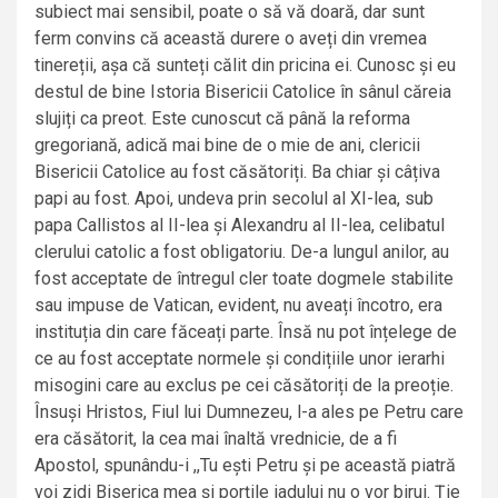
subiect mai sensibil, poate o să vă doară, dar sunt
ferm convins că această durere o aveți din vremea
tinereții, așa că sunteți călit din pricina ei. Cunosc și eu
destul de bine Istoria Bisericii Catolice în sânul căreia
slujiți ca preot. Este cunoscut că până la reforma
gregoriană, adică mai bine de o mie de ani, clericii
Bisericii Catolice au fost căsătoriți. Ba chiar și câțiva
papi au fost. Apoi, undeva prin secolul al XI-lea, sub
papa Callistos al II-lea și Alexandru al II-lea, celibatul
clerului catolic a fost obligatoriu. De-a lungul anilor, au
fost acceptate de întregul cler toate dogmele stabilite
sau impuse de Vatican, evident, nu aveați încotro, era
instituția din care făceați parte. Însă nu pot înțelege de
ce au fost acceptate normele și condițiile unor ierarhi
misogini care au exclus pe cei căsătoriți de la preoție.
Însuși Hristos, Fiul lui Dumnezeu, l-a ales pe Petru care
era căsătorit, la cea mai înaltă vrednicie, de a fi
Apostol, spunându-i ,,Tu ești Petru și pe această piatră
voi zidi Biserica mea și porțile iadului nu o vor birui. Ție