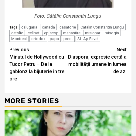
Foto. Cătălin Constantin Lungu
calugaria
canada
casatorie
Catalin Constantin Lungu
Tags:
catolic
celibat
episcop
manastire
misionar
misogin
Montreal
ortodox
papa
preot
Sf. Ap.Pavel
Continue
Previous
Next
Minutul de Hollywood cu
Diaspora, expresie certă a
Reading
Tudor Petru – De la
mobilității umane în lumea
gablonz la bijuterie în trei
de azi
ore
MORE STORIES