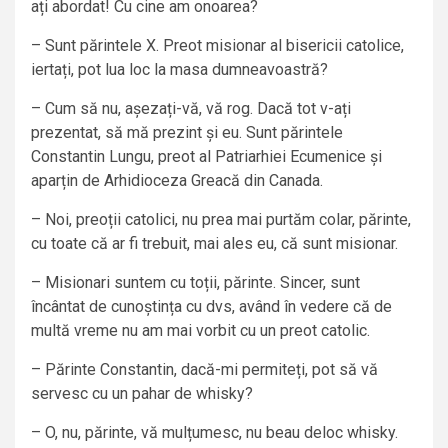
ați abordat! Cu cine am onoarea?
– Sunt părintele X. Preot misionar al bisericii catolice,
iertați, pot lua loc la masa dumneavoastră?
– Cum să nu, așezați-vă, vă rog. Dacă tot v-ați
prezentat, să mă prezint și eu. Sunt părintele
Constantin Lungu, preot al Patriarhiei Ecumenice și
aparțin de Arhidioceza Greacă din Canada.
– Noi, preoții catolici, nu prea mai purtăm colar, părinte,
cu toate că ar fi trebuit, mai ales eu, că sunt misionar.
– Misionari suntem cu toții, părinte. Sincer, sunt
încântat de cunoștința cu dvs, având în vedere că de
multă vreme nu am mai vorbit cu un preot catolic.
– Părinte Constantin, dacă-mi permiteți, pot să vă
servesc cu un pahar de whisky?
– O, nu, părinte, vă mulțumesc, nu beau deloc whisky.