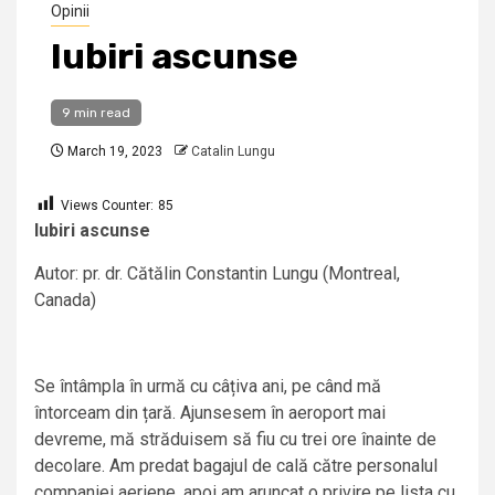
Opinii
Iubiri ascunse
9 min read
March 19, 2023
Catalin Lungu
Views Counter:
85
Iubiri ascunse
Autor: pr. dr. Cătălin Constantin Lungu (Montreal,
Canada)
Se întâmpla în urmă cu câțiva ani, pe când mă
întorceam din țară. Ajunsesem în aeroport mai
devreme, mă străduisem să fiu cu trei ore înainte de
decolare. Am predat bagajul de cală către personalul
companiei aeriene, apoi am aruncat o privire pe lista cu