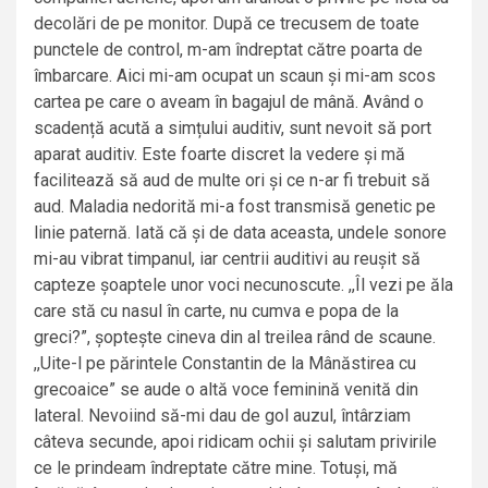
decolări de pe monitor. După ce trecusem de toate
punctele de control, m-am îndreptat către poarta de
îmbarcare. Aici mi-am ocupat un scaun și mi-am scos
cartea pe care o aveam în bagajul de mână. Având o
scadență acută a simțului auditiv, sunt nevoit să port
aparat auditiv. Este foarte discret la vedere și mă
facilitează să aud de multe ori și ce n-ar fi trebuit să
aud. Maladia nedorită mi-a fost transmisă genetic pe
linie paternă. Iată că și de data aceasta, undele sonore
mi-au vibrat timpanul, iar centrii auditivi au reușit să
capteze șoaptele unor voci necunoscute. ,,Îl vezi pe ăla
care stă cu nasul în carte, nu cumva e popa de la
greci?”, șoptește cineva din al treilea rând de scaune.
,,Uite-l pe părintele Constantin de la Mânăstirea cu
grecoaice” se aude o altă voce feminină venită din
lateral. Nevoiind să-mi dau de gol auzul, întârziam
câteva secunde, apoi ridicam ochii și salutam privirile
ce le prindeam îndreptate către mine. Totuși, mă