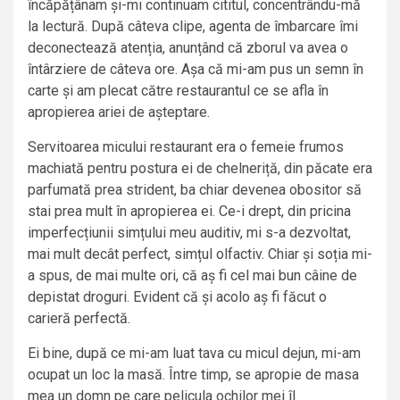
încăpățânam și-mi continuam cititul, concentrându-mă
la lectură. După câteva clipe, agenta de îmbarcare îmi
deconectează atenția, anunțând că zborul va avea o
întârziere de câteva ore. Așa că mi-am pus un semn în
carte și am plecat către restaurantul ce se afla în
apropierea ariei de așteptare.
Servitoarea micului restaurant era o femeie frumos
machiată pentru postura ei de chelneriță, din păcate era
parfumată prea strident, ba chiar devenea obositor să
stai prea mult în apropierea ei. Ce-i drept, din pricina
imperfecțiunii simțului meu auditiv, mi s-a dezvoltat,
mai mult decât perfect, simțul olfactiv. Chiar și soția mi-
a spus, de mai multe ori, că aș fi cel mai bun câine de
depistat droguri. Evident că și acolo aș fi făcut o
carieră perfectă.
Ei bine, după ce mi-am luat tava cu micul dejun, mi-am
ocupat un loc la masă. Între timp, se apropie de masa
mea un domn pe care pelicula ochilor mei îl