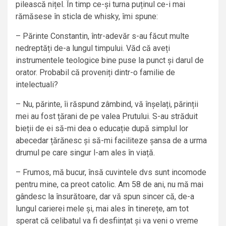
pilească nițel. În timp ce-și turna puținul ce-i mai
rămăsese în sticla de whisky, îmi spune:
– Părinte Constantin, într-adevăr s-au făcut multe
nedreptăți de-a lungul timpului. Văd că aveți
instrumentele teologice bine puse la punct și darul de
orator. Probabil că proveniți dintr-o familie de
intelectuali?
– Nu, părinte, îi răspund zâmbind, vă înșelați, părinții
mei au fost țărani de pe valea Prutului. S-au străduit
bieții de ei să-mi dea o educație după simplul lor
abecedar țărănesc și să-mi faciliteze șansa de a urma
drumul pe care singur l-am ales în viață.
– Frumos, mă bucur, însă cuvintele dvs sunt incomode
pentru mine, ca preot catolic. Am 58 de ani, nu mă mai
gândesc la însurătoare, dar vă spun sincer că, de-a
lungul carierei mele și, mai ales în tinerețe, am tot
sperat că celibatul va fi desființat și va veni o vreme