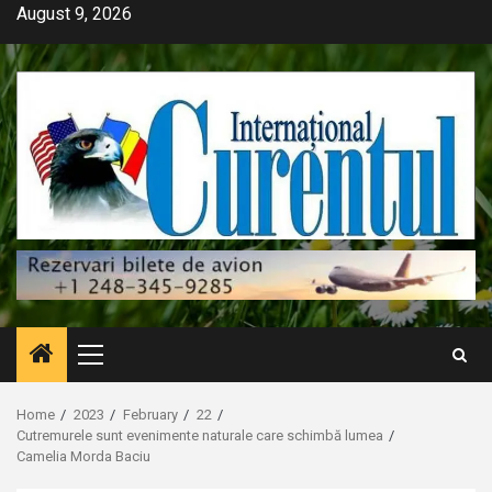
Skip
August 9, 2026
to
content
Primary
Menu
Home
2023
February
22
Cutremurele sunt evenimente naturale care schimbă lumea
Camelia Morda Baciu