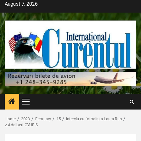
Skip
August 7, 2026
to
content
Primary
Menu
Home
2023
February
15
Interviu cu fotbalista Laura Rus
z.Adalbert GYURIS