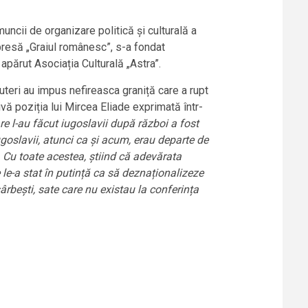
muncii de organizare politică și culturală a
 presă „Graiul românesc”, s-a fondat
apărut Asociația Culturală „Astra”.
teri au impus nefireasca graniță care a rupt
ivă poziția lui Mircea Eliade exprimată într-
are l-au făcut iugoslavii după război a fost
oslavii, atunci ca și acum, erau departe de
. Cu toate acestea, știind că adevărata
le-a stat în putință ca să deznaționalizeze
ârbești, sate care nu existau la conferința