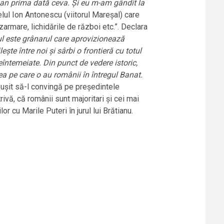
n an prima dată ceva. Și eu m-am gândit la
elul Ion Antonescu (viitorul Mareșal) care
zarmare, lichidările de război etc.”. Declara
ul este grânarul care aprovizionează
ște între noi și sârbi o frontieră cu totul
eîntemeiate. Din punct de vedere istoric,
ea pe care o au românii în întregul Banat.
reușit să-l convingă pe președintele
vă, că românii sunt majoritari și cei mai
 cu Marile Puteri în jurul lui Brătianu.