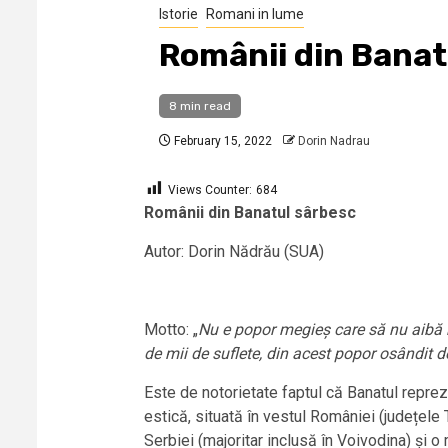
Istorie
Romani in lume
Românii din Banat
8 min read
February 15, 2022
Dorin Nadrau
Views Counter:
684
Rom
â
nii din Banatul s
â
rbesc
Autor: Dorin Nădrău (SUA)
Motto: „
Nu e popor megieș care să nu aibă rom
de mii de suflete, din acest popor osândit 
Este de notorietate faptul că Banatul reprez
estică, situată în vestul României (județele
Serbiei (majoritar inclusă în Voivodina) și 