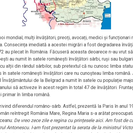
oi mondial, mulți învățători, preoți, avocați, medici și funcționa
nia. Consecința imediată a acestei migrări a fost degradarea învăță
, 72 au plecat în România. Făcuseră aceasta deoarece n-au vrut să 
bești au numit în satele românești învățători sârbi, ruși sau bulga
i cu alții din rândul sârbilor, sub pretextul că nu cunosc limba stat
imis în satele românești învățători care nu cunoșteau limba română.
l Învățământului de la Belgrad a numit în satele cu populație majo
anului să activeze în acest regim în total 47 de învățători. Frunta
i primar în limba română.
ivind diferendul româno-sârb. Astfel, prezentă la Paris în anul 1
omân reîntregit România Mare, Regina Maria s-a arătat preocupată
iceanu:
De vreo zece zile e regina cu prințesele aici. Am fost de câ
rul Antonescu. I-am fost prezentat la serata de la ministrul Vic