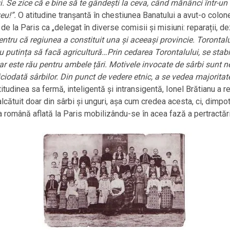
. Se zice că e bine să te gândești la ceva, când mănânci într-u
eu!”.
O atitudine tranșantă în chestiunea Banatului a avut-o colon
de la Paris ca „delegat în diverse comisii și misiuni: reparații, de
ntru că regiunea a constituit una și aceeași provincie. Torontal
 putința să facă agricultură…Prin cedarea Torontalului, se stabile
tar este rău pentru ambele țări. Motivele invocate de sârbi sunt n
iciodată sârbilor. Din punct de vedere etnic, a se vedea majoritat
itudinea sa fermă, inteligentă și intransigentă, Ionel Brătianu a 
tuit doar din sârbi și unguri, așa cum credea acesta, ci, dimpotri
omână aflată la Paris mobilizându-se în acea fază a pertractărilor