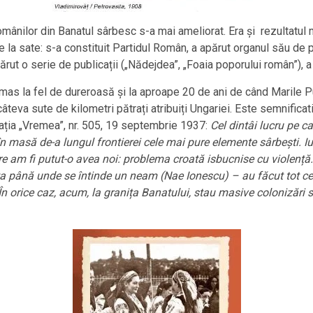
românilor din Banatul sârbesc s-a mai ameliorat. Era și rezultatul 
e la sate: s-a constituit Partidul Român, a apărut organul său de
ut o serie de publicații („Nădejdea”, „Foaia poporului român”), a 
mas la fel de dureroasă și la aproape 20 de ani de când Marile Pu
câteva sute de kilometri pătrați atribuiți Ungariei. Este semnificat
blicația „Vremea”, nr. 505, 19 septembrie 1937:
Cel dintâi lucru pe c
masă de-a lungul frontierei cele mai pure elemente sârbești. Iug
re am fi putut-o avea noi: problema croată isbucnise cu violență
ita până unde se întinde un neam (Nae Ionescu) – au făcut tot ce 
În orice caz, acum, la granița Banatului, stau masive colonizări s