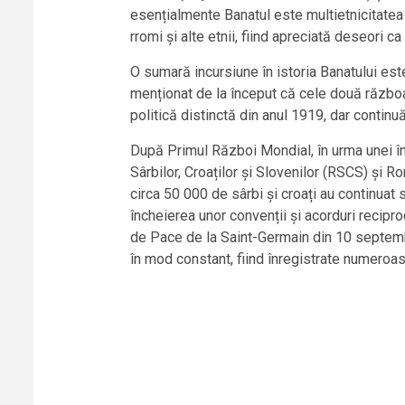
esențialmente Banatul este multietnicitatea sa
rromi și alte etnii, fiind apreciată deseori ca
O sumară incursiune în istoria Banatului este
menționat de la început că cele două războai
politică distinctă din anul 1919, dar continu
După Primul Război Mondial, în urma unei în
Sârbilor, Croaților și Slovenilor (RSCS) și 
circa 50 000 de sârbi și croați au continuat 
încheierea unor convenții și acorduri recipro
de Pace de la Saint-Germain din 10 septembr
în mod constant, fiind înregistrate numeroase