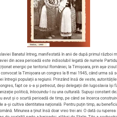
laviei Banatul întreg, manifestată în anii de după primul război m
aviei din acea perioadă este indisolubil legată de numele Partidulu
acționat energic pe teritoriul României, la Timișoara, prin așa-zisu
 convocat la Timișoara un congres la 8 mai 1945, când urma să sol
i întregii populații a regiunii. Prinzând însă de veste, autorități
ongres, fapt ce s-a și petrecut, deși delegații din Iugoslavia își f
nizație politică, înlocuindu-l cu una culturală. Supuși constant dez
au avut și o scurtă perioadă de timp, pe când se încerca construire
 de a-și cultiva identitatea națională. Pentru puțin timp, au benefi
omână. Minunea a ținut însă doar vreo trei ani. O dată cu ruperea r
 de cealaltă parte a baricadei, alături de Stalin, Tito a sechestr