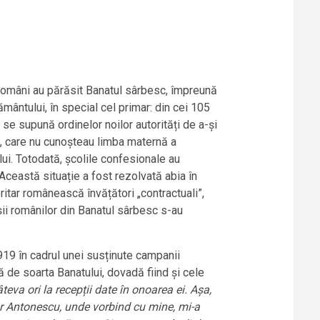
ri români au părăsit Banatul sârbesc, împreună
mântului, în special cel primar: din cei 105
se supună ordinelor noilor autorități de a-și
ri, care nu cunoșteau limba maternă a
ului. Totodată, școlile confesionale au
 Această situație a fost rezolvată abia în
ritar românească învățători „contractuali”,
șii românilor din Banatul sârbesc s-au
919 în cadrul unei susținute campanii
 de soarta Banatului, dovadă fiind și cele
teva ori la recepții date în onoarea ei. Așa,
tor Antonescu, unde vorbind cu mine, mi-a