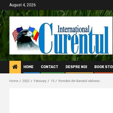
Skip
August 4, 2026
to
content
HOME
CONTACT
DESPRE NOI
BOOK STO
Home
2022
February
15
Românii din Banatul sârbesc