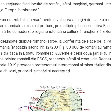
, regiunea fiind locuită de români, sârbi, maghiari, germani, ucraini
 „o Europă în miniatură”.
 incontestabil necesară pentru evaluarea situației delicate a româ
e mondiale au marcat profund, pe multiple planuri, unitatea Banat
ă să fie considerat o regiune istorică și culturală funcțională a 
delungate dispute româno-sârbe, la Conferința de Pace de la Paris
România (Magazin istoric, nr. 12/2001) și 80 000 de români au răm
să trăiască în Banatul românesc. Guvernele celor două țări s-au im
ce privind românii din RSCS, respectiv sârbii și croații din Regatu
ie 1919 prevedea protectoratul internațional al minorităților din
 abuzuri, prigoniri, șicanări și nedreptăți.