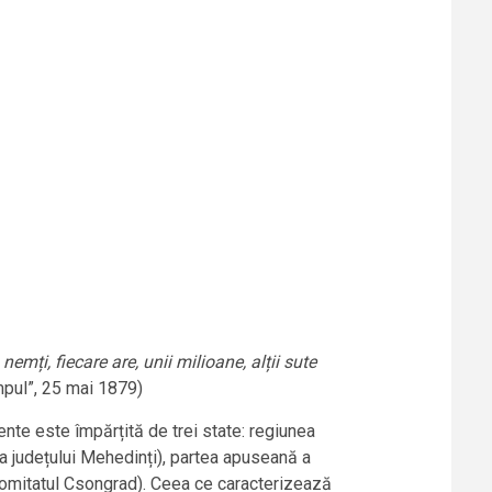
emți, fiecare are, unii milioane, alții sute
mpul”, 25 mai 1879)
nte este împărțită de trei state: regiunea
 a județului Mehedinți), partea apuseană a
(comitatul Csongrad). Ceea ce caracterizează