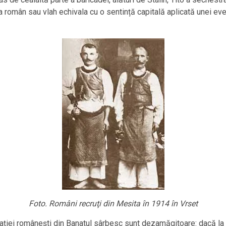
ara român sau vlah echivala cu o sentință capitală aplicată unei ev
Foto. Români recruţi din Mesita în 1914 în Vrset
lației românești din Banatul sârbesc sunt dezamăgitoare: dacă l