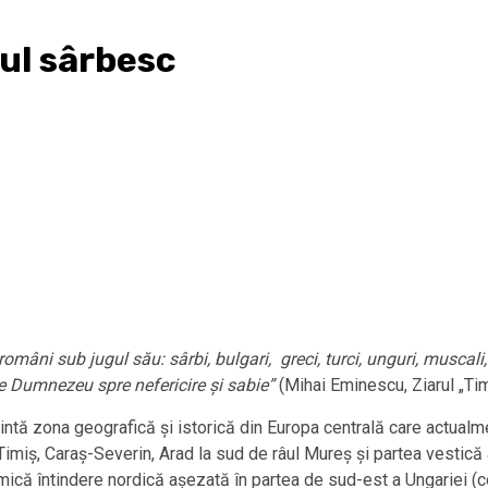
ul sârbesc
âni sub jugul său: sârbi, bulgari, greci, turci, unguri, muscali, n
de Dumnezeu spre nefericire și sabie”
(Mihai Eminescu, Ziarul „Ti
intă zona geografică și istorică din Europa centrală care actualme
 Timiș, Caraș-Severin, Arad la sud de râul Mureș și partea vestică
o mică întindere nordică așezată în partea de sud-est a Ungariei 