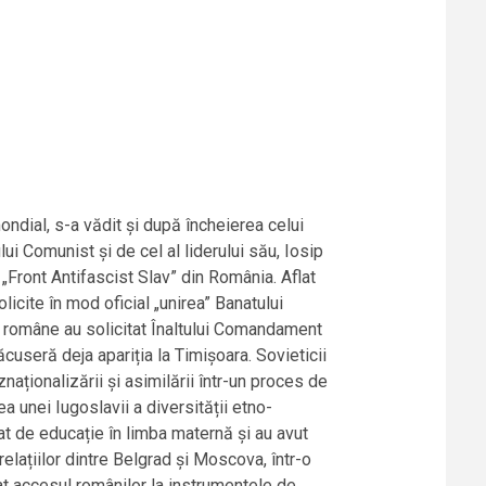
ondial, s-a vădit și după încheierea celui
i Comunist și de cel al liderului său, Iosip
l „Front Antifascist Slav” din România. Aflat
icite în mod oficial „unirea” Banatului
le române au solicitat Înaltului Comandament
ăcuseră deja apariția la Timișoara. Sovieticii
naționalizării și asimilării într-un proces de
a unei Iugoslavii a diversității etno-
ciat de educație în limba maternă și au avut
elațiilor dintre Belgrad și Moscova, într-o
at accesul românilor la instrumentele de