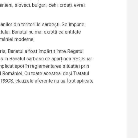
eni, slovaci, bulgari, cehi, croați, evrei,
nilor din teritoriile sârbești. Se impune
ului. Banatul nu mai există ca entitate
României moderne.
, Banatul a fost împărțit între Regatul
as în Banatul sârbesc ce aparținea RSCS, iar
plicat apoi în reglementarea situației prin
l României. Cu toate acestea, deși Tratatul
 RSCS, clauzele aferente nu au fost aplicate