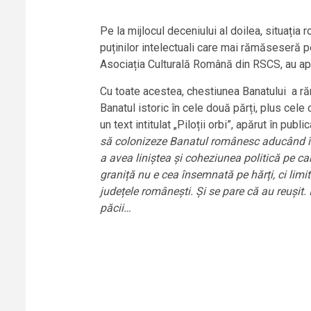
Pe la mijlocul deceniului al doilea, situația 
puținilor intelectuali care mai rămăseseră p
Asociația Culturală Română din RSCS, au apăr
Cu toate acestea, chestiunea Banatului a ră
Banatul istoric în cele două părți, plus cele 
un text intitulat „Piloții orbi”, apărut în pu
să colonizeze Banatul românesc aducând în 
a avea liniștea și coheziunea politică pe ca
graniță nu e cea însemnată pe hărți, ci lim
județele românești. Și se pare că au reușit. 
păcii…