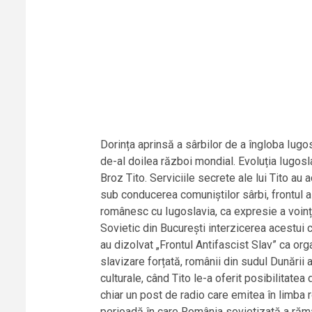
Dorința aprinsă a sârbilor de a îngloba Iugos
de-al doilea război mondial. Evoluția Iugosl
Broz Tito. Serviciile secrete ale lui Tito au 
sub conducerea comuniștilor sârbi, frontul a
românesc cu Iugoslavia, ca expresie a voințe
Sovietic din București interzicerea acestui c
au dizolvat „Frontul Antifascist Slav” ca orga
slavizare forțată, românii din sudul Dunării 
culturale, când Tito le-a oferit posibilitatea
chiar un post de radio care emitea în limba r
perioadă în care România sovietizată a rămas