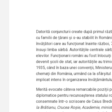
Datorită conjuncturii create după primul răzb
cu familii de țărani și s-au stabilit în Româ
învățători care au funcționat înainte război
însuși limba sârbă. Autoritățile centrale sâr
elevilor. Funcționarii români au fost înlocuiț
devenit școli de stat, iar autoritățile au tr
1935, când în baza unei convenții, Ministeru
chemați din România, urmând ca la sfârșitul 
implicat intens în organizarea învățământulu
Merită evocate câteva remarcabile poziții pr
diplomatice pentru recunoașterea statului r
consemnate într-o scrisoare de Caius Bred
la Brătianu, Crucea Roșie, Academie, minist