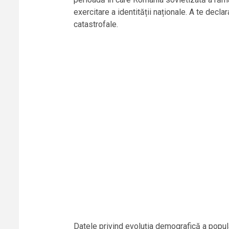
exercitare a identității naționale. A te decl
catastrofale.
Datele privind evoluția demografică a popu