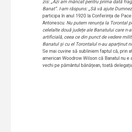
zis: „Azi am mâncat pentru prima dată fragi
Banat”. I-am răspuns: „Să vă ajute Dumnez
participa în anul 1920 la Conferința de Pace 
Antonescu:
Nu putem renunța la Torontal pe
celelalte două județe ale Banatului care n-au
artificială, ceea ce din punct de vedere mili
Banatul și cu el Torontalul n-au aparținut n
Se mai cuvine să subliniem faptul că, prin at
american Woodrow Wilson că Banatul nu e alcă
vechi pe pământul bănățean, toată delegația r