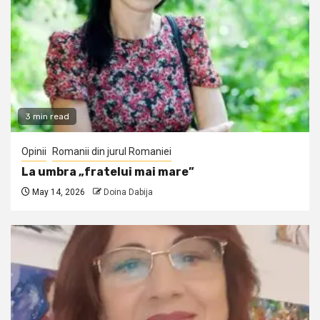
3 min read
Opinii
Romanii din jurul Romaniei
La umbra „fratelui mai mare”
May 14, 2026
Doina Dabija