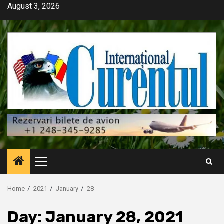
Skip
August 3, 2026
to
content
Primary
Menu
Home
2021
January
28
Day:
January 28, 2021