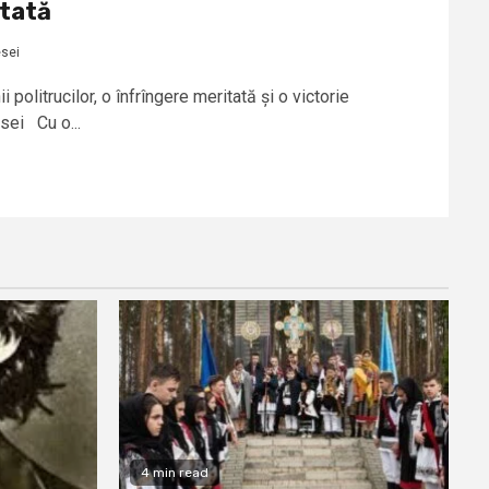
itată
esei
politrucilor, o înfrîngere meritată și o victorie
sei Cu o...
4 min read