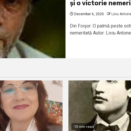
și o victorie nemer
December 6, 2020
Liviu Anton
Din Foișor: O palmă peste ochii 
nemeritată Autor: Liviu Antone
13 min read