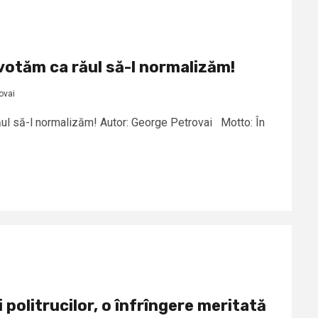
 votăm ca răul să-l normalizăm!
ovai
răul să-l normalizăm! Autor: George Petrovai Motto: În
 politrucilor, o înfrîngere meritată