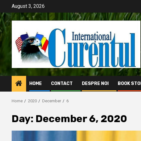
Skip
August 3, 2026
to
content
HOME
CONTACT
DESPRE NOI
BOOK STO
Home
2020
December
6
Day:
December 6, 2020