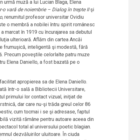
 din urmă muză a lui Lucian Blaga, Elena
tr-o vară de noiembrie – Dialog în trepte II
şi
o
, renumitul profesor universitar Ovidiu
ste o membră a nobilei întru spirit românesc
a, a marcat în 1919 cu încurajarea sa debutul
uţia ulterioară. Aflăm din cartea Ancăi
e frumuşică, inteligentă şi modestă, fără
tă. Precum poveştile celorlalte patru muze
tru Elena Daniello, a fost bazată pe o
facilitat apropierea sa de Elena Daniello.
ă într-o sală a Bibliotecii Universitare,
 primului lor contact vizual, iniţiat de
rstnică, dar care nu-şi trăda greul celor 86
estiv, cum tocmai i se şi adresase, faptul
abilă vizită rămâne pentru autoare aceea din
pectacol total al universului poetic blagian.
mnul dezvăluirilor uluitoare. În ciuda