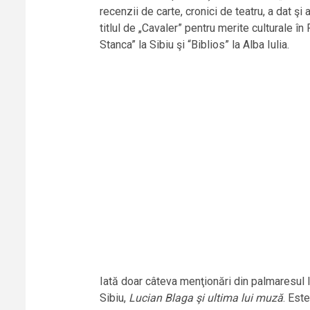
recenzii de carte, cronici de teatru, a dat şi 
titlul de „Cavaler” pentru merite culturale î
Stanca” la Sibiu şi “Biblios” la Alba Iulia.
Iată doar câteva menţionări din palmaresul li
Sibiu,
Lucian Blaga şi ultima lui muză
. Este