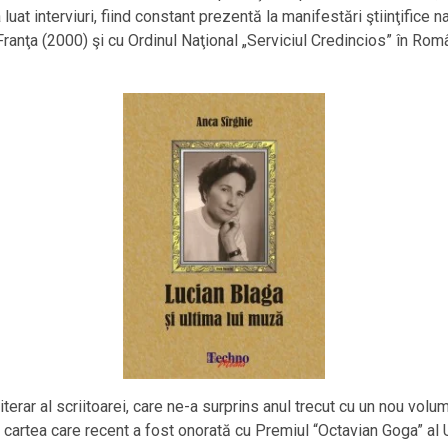
a luat interviuri, fiind constant prezentă la manifestări ştiinţifice 
n Franţa (2000) şi cu Ordinul Naţional „Serviciul Credincios” în Rom
terar al scriitoarei, care ne-a surprins anul trecut cu un nou volu
 cartea care recent a fost onorată cu Premiul “Octavian Goga” al Uni