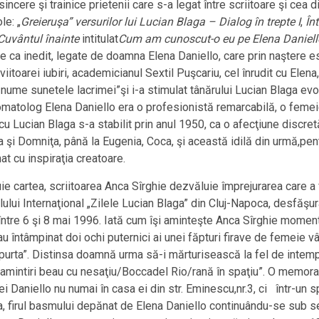
incere şi trainice prietenii care s-a legat între scriitoare şi cea
le: „
Greieruşa” versurilor lui Lucian Blaga – Dialog în trepte I
,
În
Cuvântul înainte
intitulat
Cum am cunoscut-o eu pe Elena Daniell
e ca inedit, legate de doamna Elena Daniello, care prin naştere e
 viitoarei iubiri, academicianul Sextil Puşcariu, cel înrudit cu Elen
nume sunetele lacrimei”şi i-a stimulat tânărului Lucian Blaga evol
tomatolog Elena Daniello era o profesionistă remarcabilă, o femei
u Lucian Blaga s-a stabilit prin anul 1950, ca o afecţiune discre
ia şi Domniţa, până la Eugenia, Coca, şi această idilă din urmă,pen
t cu inspiraţia creatoare.
ie cartea, scriitoarea Anca Sîrghie dezvăluie împrejurarea care a 
ului Internaţional „Zilele Lucian Blaga” din Cluj-Napoca, desfăşurat
ntre 6 şi 8 mai 1996. Iată cum îşi aminteşte Anca Sîrghie momentul
u întâmpinat doi ochi puternici ai unei făpturi firave de femeie vâ
 purta”. Distinsa doamnă urma să-i mărturisească la fel de intemp
n amintiri beau cu nesaţiu/Boccadel Rio/rană în spaţiu”. O memor
i Daniello nu numai în casa ei din str. Eminescu,nr.3, ci într-un s
ca, firul basmului depănat de Elena Daniello continuându-se sub se