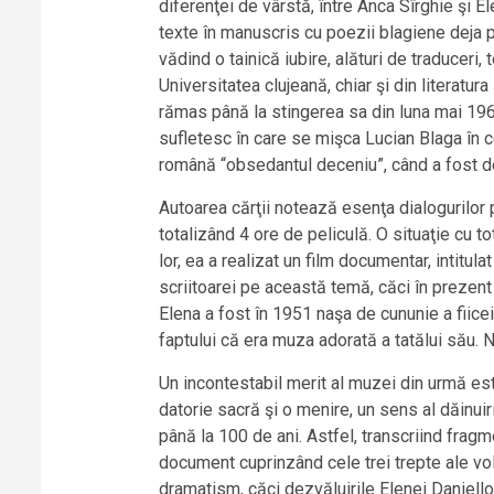
diferenţei de vârstă, între Anca Sîrghie şi E
texte în manuscris cu poezii blagiene deja p
vădind o tainică iubire, alături de traducer
Universitatea clujeană, chiar şi din literatura ş
rămas până la stingerea sa din luna mai 1961
sufletesc în care se mişca Lucian Blaga în ce
română “obsedantul deceniu”, când a fost dec
Autoarea cărţii notează esenţa dialogurilor p
totalizând 4 ore de peliculă. O situaţie cu to
lor, ea a realizat un film documentar, intitula
scriitoarei pe această temă, căci în prezent 
Elena a fost în 1951 naşa de cununie a fiicei
faptului că era muza adorată a tatălui său. N
Un incontestabil merit al muzei din urmă este
datorie sacră şi o menire, un sens al dăinuir
până la 100 de ani. Astfel, transcriind fragm
document cuprinzând cele trei trepte ale vol
dramatism, căci dezvăluirile Elenei Daniello 