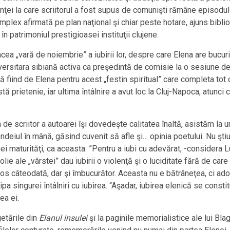
inţei la care scriitorul a fost supus de comunişti rămâne episodul
omplex afirmată pe plan naţional şi chiar peste hotare, ajuns bibl
 în patrimoniul prestigioasei instituţii clujene.
ea „vară de noiembrie” a iubirii lor, despre care Elena are bucuri
iversitara sibiană activa ca preşedintă de comisie la o sesiune de
 fiind de Elena pentru acest „festin spiritual” care completa tot
ă prietenie, iar ultima întâlnire a avut loc la Cluj-Napoca, atunci
a de scriitor a autoarei îşi dovedeşte calitatea înaltă, asistăm la 
eiul în mână, găsind cuvenit să afle şi… opinia poetului. Nu ştiu 
inei maturităţi, ca aceasta: ”Pentru a iubi cu adevărat, -considera
lie ale „vârstei” dau iubirii o violenţă şi o luciditate fără de c
eros câteodată, dar şi îmbucurător. Aceasta nu e bătrâneţea, ci ad
ipa singurei întâlniri cu iubirea. “Aşadar, iubirea elenică se const
ea ei.
etările din
Elanul insulei
şi la paginile memorialistice ale lui Bl