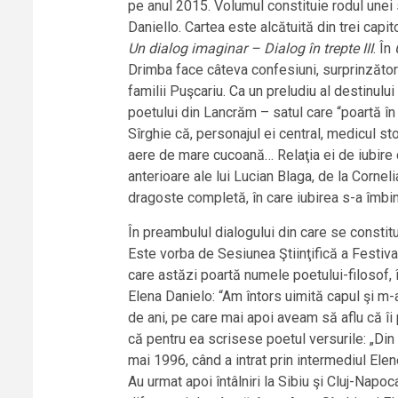
pe anul 2015. Volumul constituie rodul unei s
Daniello. Cartea este alcătuită din trei capito
Un dialog imaginar – Dialog în trepte III
. În
Drimba face câteva confesiuni, surprinzător
familii Puşcariu. Ca un preludiu al destinului
poetului din Lancrăm – satul care “poartă în 
Sîrghie că, personajul ei central, medicul s
aere de mare cucoană… Relaţia ei de iubire c
anterioare ale lui Lucian Blaga, de la Cornel
dragoste completă, în care iubirea s-a îmbina
În preambulul dialogului din care se constitu
Este vorba de Sesiunea Ştiinţifică a Festival
care astăzi poartă numele poetului-filosof, î
Elena Danielo: “Am întors uimită capul şi m-a
de ani, pe care mai apoi aveam să aflu că îi
că pentru ea scrisese poetul versurile: „Di
mai 1996, când a intrat prin intermediul Elene
Au urmat apoi întâlniri la Sibiu şi Cluj-Napo