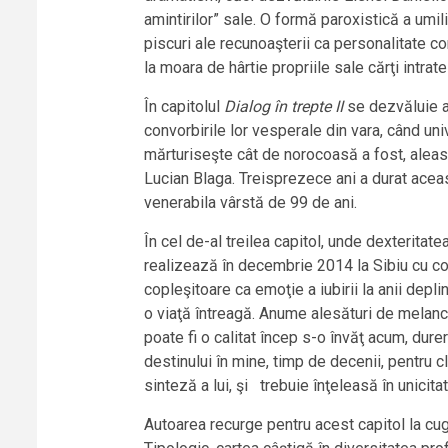
amintirilor” sale. O formă paroxistică a umil
piscuri ale recunoaşterii ca personalitate c
la moara de hârtie propriile sale cărţi intrate
În capitolul
Dialog în trepte II
se dezvăluie ac
convorbirile lor vesperale din vara, când un
mărturiseşte cât de norocoasă a fost, aleasă
Lucian Blaga. Treisprezece ani a durat aceast
venerabila vârstă de 99 de ani.
În cel de-al treilea capitol, unde dexteritate
realizează în decembrie 2014 la Sibiu cu cond
copleşitoare ca emoţie a iubirii la anii depl
o viaţă întreagă. Anume alesături de melanco
poate fi o calitat încep s-o învăţ acum, dur
destinului în mine, timp de decenii, pentru cl
sinteză a lui, şi trebuie înţeleasă în unicitat
Autoarea recurge pentru acest capitol la cug