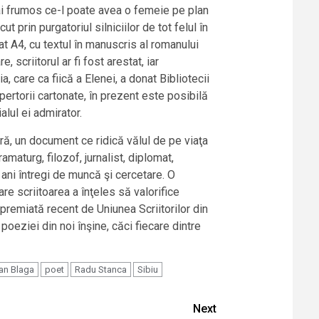
 mai frumos ce-l poate avea o femeie pe plan
t prin purgatoriul silniciilor de tot felul în
rmat A4, cu textul în manuscris al romanului
 scriitorul ar fi fost arestat, iar
 care ca fiică a Elenei, a donat Bibliotecii
ertorii cartonate, în prezent este posibilă
alul ei admirator.
ă, un document ce ridică vălul de pe viaţa
maturg, filozof, jurnalist, diplomat,
t ani întregi de muncă şi cercetare. O
re scriitoarea a înţeles să valorifice
 premiată recent de Uniunea Scriitorilor din
oeziei din noi înşine, căci fiecare dintre
an Blaga
poet
Radu Stanca
Sibiu
Next