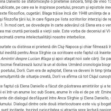
lena Daniello se statorniceşte o prietenie sinceră, timp de vreo 13
ublicate, pe care ea le inspirase poetului, precum şi epistole in
i, texte filosofice, cugetări. Blaga trăise încă din 1948 umilinţa 
i filozofia ţării lui, în care figura pe lista scriitorilor interzişi de
. În mod cert, se dovedeşte în carte adevărul că Elena era o veri
a mai cruntă perioadă a vieţii sale. Este vorba de deceniul al VI-
imată crema intelectualităţii noastre interbelice.
urtate cu distinsa ei prietenă din Cluj-Napoca şi chiar filmează în
tul inedită pentru Anca Sîrghie ca scriitoare este faptul că înainte
t
Amintiri despre Lucian Blaga
şi apoi ataşat noii sale cărţi. Se p
tocmai finalizează lucrul la un al doilea. Urmând cronologia biogr
 poetului, Dorli. Cum era de aşteptat, Elena va deveni în timp ţint
emulţumită de situaţia creată, Dorli va afirma că tot Clujul cunoş
 faptul că Elena Daniello a făcut din păstrarea amintirilor şi a te
ii ei într-un anume loc sub Soare, anume în vila ei de pe str. Emine
ente din dialogul desfăşurat între Anca Sîrghie şi Elena Daniello,
umului. Dialogul dintre cele două interlocutoare este viu şi boga
sunt incitante, trezind curiozitatea şi atracţia spre lectură pasi