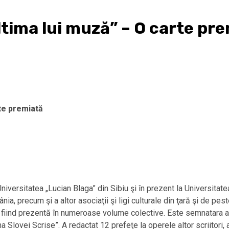
ltima lui muză” – O carte pr
rte premiată
Universitatea „Lucian Blaga” din Sibiu şi în prezent la Universitatea
ânia, precum şi a altor asociaţii şi ligi culturale din ţară şi de pe
tor, fiind prezentă în numeroase volume colective. Este semnatara 
Slovei Scrise”. A redactat 12 prefeţe la operele altor scriitori, a 