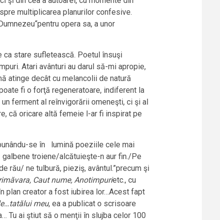
 ci şi din cea a autoarei, cu momente din
e spre multiplicarea planurilor confesive.
ui Dumnezeu“pentru opera sa, a unor
e ca stare sufletească. Poetul însuşi
puri. Atari avânturi au darul să-mi apropie,
u mă atinge decât cu melancolii de natură
poate fi o forţă regeneratoare, indiferent la
un ferment al reînvigorării omeneşti, ci şi al
, că oricare altă femeie l-ar fi inspirat pe
unându-se în lumină poeziile cele mai
ă galbene troiene/alcătuieşte-n aur fin./Pe
 rău/ ne tulbură, pieziş, avântul.”precum şi
 Primăvara, Caut nume, Anotimpuri
etc., cu
n plan creator a fost iubirea lor…Acest fapt
e…tatălui meu
, ea a publicat o scrisoare
… Tu ai ştiut să o menţii în slujba celor 100