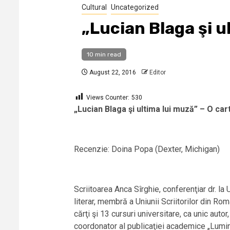
Cultural
Uncategorized
„Lucian Blaga şi u
10 min read
August 22, 2016
Editor
Views Counter:
530
„Lucian Blaga şi ultima lui muză” – O ca
Recenzie: Doina Popa (Dexter, Michigan)
Scriitoarea Anca Sîrghie, conferenţiar dr. la 
literar, membră a Uniunii Scriitorilor din Rom
cărţi şi 13 cursuri universitare, ca unic au
coordonator al publicaţiei academice „Lumina 