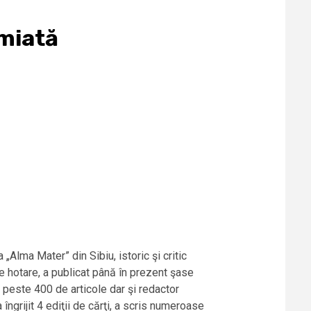
emiată
 „Alma Mater” din Sibiu, istoric şi critic
ste hotare, a publicat până în prezent şase
a peste 400 de articole dar şi redactor
îngrijit 4 ediţii de cărţi, a scris numeroase