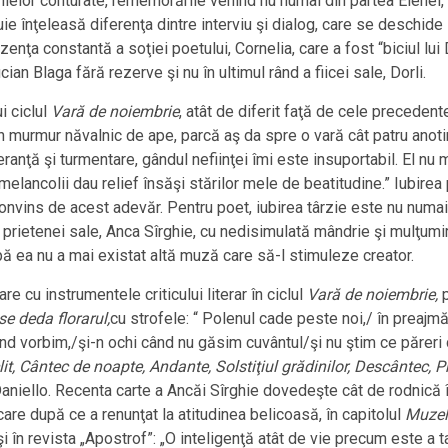
filelor conturate, rememorările venind nu numai din partea Elenei,
ebuie înţeleasă diferenţa dintre interviu şi dialog, care se deschid
zenţa constantă a soţiei poetului, Cornelia, care a fost “biciul l
ian Blaga fără rezerve şi nu în ultimul rând a fiicei sale, Dorli.
i ciclul
Vară de noiembrie
, atât de diferit faţă de cele precedent
n murmur năvalnic de ape, parcă aş da spre o vară cât patru anotim
beranţă şi turmentare, gândul nefiinţei îmi este insuportabil. El n
melancolii dau relief însăşi stărilor mele de beatitudine.” Iubirea 
 convins de acest adevăr. Pentru poet, iubirea târzie este nu numai 
t prietenei sale, Anca Sîrghie, cu nedisimulată mândrie şi mulţumire
upă ea nu a mai existat altă muză care să-l stimuleze creator.
cu instrumentele criticului literar în ciclul
Vară de noiembrie,
p
se deda florarul,
cu strofele: “ Polenul cade peste noi,/ în preajm
 vorbim,/şi-n ochi când nu găsim cuvântul/şi nu ştim ce păreri de
lit, Cântec de noapte, Andante, Solstiţiul grădinilor, Descântec,
Daniello. Recenta carte a Ancăi Sîrghie dovedeşte cât de rodnică î
, care după ce a renunţat la atitudinea belicoasă, în capitolul
Muzel
în revista „Apostrof”: „O inteligenţă atât de vie precum este a ta