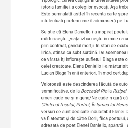
Tipologic, cartea câştigă în diversitatea pro
istoria familiei, a colegilor evocaţi. Aşa tr
Este semnalată astfel în recenta carte şipre
intelectuali prieteni care îl admiraseră pe Luc
Se ştie că Elena Daniello i-a inspirat poetulu
mărturiseşte: „viaţa izbucneşte în mine ca u
prin contrast, gândul morţii. In stări de exu
lirică, stinse ca subt surdină. Iar asemenea 
ce vârstă îţi infloreşte sufletul. Blaga este
celei creatoare. Elena Daniello i-a mărturisi
Lucian Blaga în anii anteriori, în mod cert,d
Valoroasă este descinderea făcută de autoare 
semnificative, de la
Boccadel Rio
la
Risipei 
umeri cade-ne şi-n gene/Ne cade-n gură când
Cântecul focului
,
Portret
,
În lumea lui Herac
versuri ce sunt dedicate indubitabil Elenei 
va fi atestat şi de către Dorli, fiica poetului
adresată de poet Elenei Daniello, apărută şi 