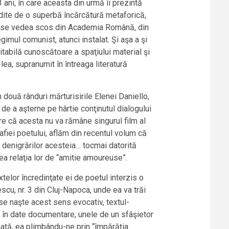
 ani, în care aceasta din urmă îi prezintă
edite de o superbă încărcătură metaforică,
de a se vedea scos din Academia Română, din
 regimul comunist, atunci instalat. Şi aşa a şi
tabilă cunoscătoare a spaţiului material şi
lea, supranumit în întreaga literatură
 două rânduri mărturisirile Elenei Daniello,
 de a aşterne pe hârtie conţinutul dialogului
are că acesta nu va rămâne singurul film al
afiei poetului, aflăm din recentul volum că
a denigrărilor acesteia… tocmai datorită
tea relaţia lor de “amitie amoureuse”.
xtelor încredinţate ei de poetul interzis o
scu, nr. 3 din Cluj-Napoca, unde ea va trăi
 se naşte acest sens evocativ, textul-
t în date documentare, unele de un sfâşietor
onată, ea plimbându-ne prin “împărăţia