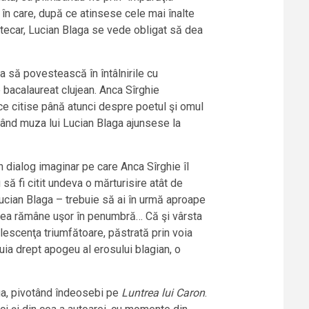
 în care, după ce atinsese cele mai înalte
iotecar, Lucian Blaga se vede obligat să dea
a să povestească în întâlnirile cu
 bacalaureat clujean. Anca Sîrghie
 ce citise până atunci despre poetul şi omul
 când muza lui Lucian Blaga ajunsese la
un dialog imaginar pe care Anca Sîrghie îl
să fi citit undeva o mărturisire atât de
 Lucian Blaga – trebuie să ai în urmă aproape
are ea rămâne uşor în penumbră… Că şi vârsta
olescenţa triumfătoare, păstrată prin voia
ituia drept apogeu al erosului blagian, o
aga, pivotând îndeosebi pe
Luntrea lui Caron
.