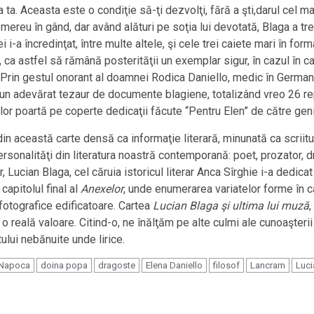
ţa ta. Aceasta este o condiţie să-ţi dezvolţi, fără a şti,darul cel
mereu în gând, dar având alături pe soţia lui devotată, Blaga a trecu
ei i-a încredinţat, între multe altele, şi cele trei caiete mari în fo
 ca astfel să rămână posterităţii un exemplar sigur, în cazul în care,
Prin gestul onorant al doamnei Rodica Daniello, medic în Germania,
un adevărat tezaur de documente blagiene, totalizând vreo 26 rep
lor poartă pe coperte dedicaţii făcute “Pentru Elen” de către geni
 această carte densă ca informaţie literară, minunată ca scriitur
rsonalităţi din literatura noastră contemporană: poet, prozator, dra
 Lucian Blaga, cel căruia istoricul literar Anca Sîrghie i-a dedica
apitolul final al
Anexelor
, unde enumerarea variatelor forme în ca
fotografice edificatoare. Cartea
Lucian Blaga şi ultima lui muză
,
reală valoare. Citind-o, ne înălţăm pe alte culmi ale cunoaşterii p
ului nebănuite unde lirice.
-Napoca
doina popa
dragoste
Elena Daniello
filosof
Lancram
Luci