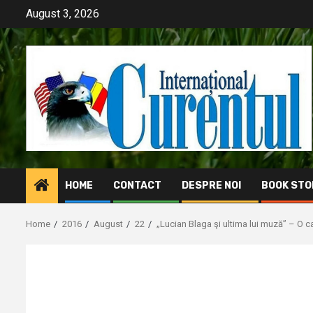
Skip
August 3, 2026
to
content
HOME
CONTACT
DESPRE NOI
BOOK STO
Home
2016
August
22
„Lucian Blaga şi ultima lui muză” – O c