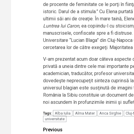
de procente de feminitate ce le porţi în fiin
istoric. Darul de a stimula.” Cu Elena purtată 
ultimii săi ani de creaţie. În mare taină, Elen
Luntrea lui Caron
, ea copiindu-l cu stoicism,
manuscrisele, confiscate spre a fi distruse. 
Universitare “Lucian Blaga” din Cluj-Napoca 
cercetarea lor de către exegeţi. Majoritatea 
V-am prezentat acum doar câteva aspecte din
privată a uneia dintre cele mai importante pe
academician, traducător, profesor universitar,
dovedeşte neprecupeţit sinteza cuprinsă la c
universul blagian este susţinută de imagini 
România la Sibiu constituie un document de o 
noi ascundem în profunzimile inimii şi suflet
Alba Iulia
Alma Mater
Anca Sirghie
Cluj
Tags:
universitate
Continue
Previous