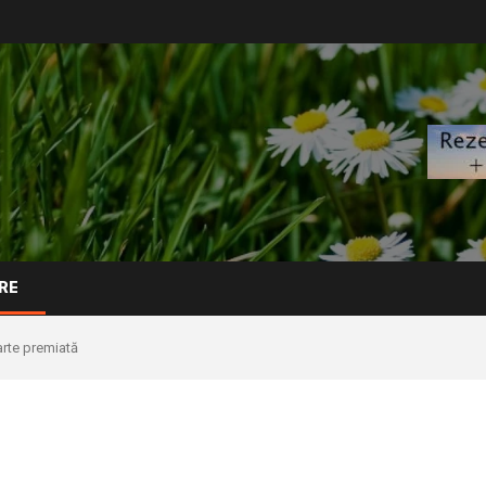
RE
arte premiată