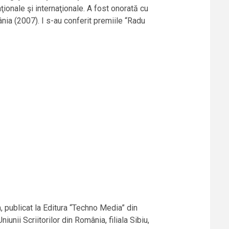
naţionale şi internaţionale. A fost onorată cu
ânia (2007). I s-au conferit premiile “Radu
m, publicat la Editura “Techno Media” din
unii Scriitorilor din România, filiala Sibiu,