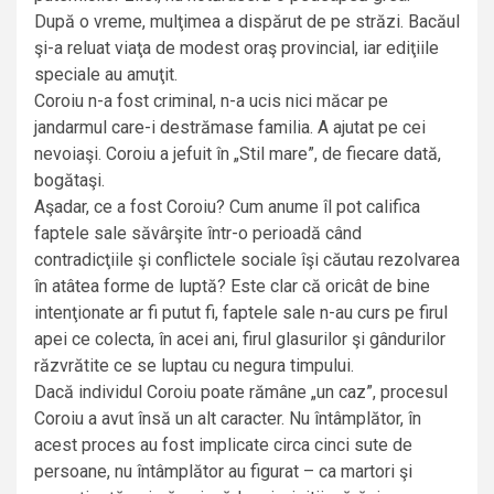
După o vreme, mulţimea a dispărut de pe străzi. Bacăul
şi-a reluat viaţa de modest oraş provincial, iar ediţiile
speciale au amuţit.
Coroiu n-a fost criminal, n-a ucis nici măcar pe
jandarmul care-i destrămase familia. A ajutat pe cei
nevoiaşi. Coroiu a jefuit în „Stil mare”, de fiecare dată,
bogătaşi.
Aşadar, ce a fost Coroiu? Cum anume îl pot califica
faptele sale săvârşite într-o perioadă când
contradicţiile şi conflictele sociale îşi căutau rezolvarea
în atâtea forme de luptă? Este clar că oricât de bine
intenţionate ar fi putut fi, faptele sale n-au curs pe firul
apei ce colecta, în acei ani, firul glasurilor şi gândurilor
răzvrătite ce se luptau cu negura timpului.
Dacă individul Coroiu poate rămâne „un caz”, procesul
Coroiu a avut însă un alt caracter. Nu întâmplător, în
acest proces au fost implicate circa cinci sute de
persoane, nu întâmplător au figurat – ca martori şi