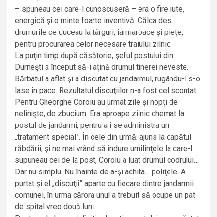
– spuneau cei care-l cunoscuseră – era o fire iute,
energică şi o minte foarte inventivă. Călca des
drumurile ce duceau la târguri, iarmaroace şi pieţe,
pentru procurarea celor necesare traiului zilnic.
La puţin timp după căsătorie, şeful postului din
Durneşti a început să-i aţină drumul tinerei neveste.
Bărbatul a aflat şi a discutat cu jandarmul, rugându-l s-o
lase în pace. Rezultatul discuţiilor n-a fost cel scontat.
Pentru Gheorghe Coroiu au urmat zile şi nopţi de
nelinişte, de zbucium. Era aproape zilnic chemat la
postul de jandarmi, pentru a i se administra un
„tratament special”. În cele din urmă, ajuns la capătul
răbdării, şi ne mai vrând să îndure umilinţele la care-l
supuneau cei de la post, Coroiu a luat drumul codrului…
Dar nu simplu. Nu înainte de a-şi achita… poliţele. A
purtat şi el „discuţii” aparte cu fiecare dintre jandarmii
comunei, în urma cărora unul a trebuit să ocupe un pat
de spital vreo două luni.