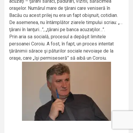
acuzaţi – ţărani săraci, pădurari, vizitii, sărăcimea
oraşelor. Numărul mare de ţărani care veniseră în
Bacău cu acest prilej nu era un fapt obişnuit, cotidian.
De asemenea, nu întâmplător ziarele timpului scriau: „…
ţărani în lanţuri…”, „ţărani pe banca acuzaţilor…”.
Prin aria sa socială, procesul a depăşit limitele
persoanei Coroiu. A fost, în fapt, un proces intentat
ţărănimii sărace şi păturilor sociale nevoiaşe de la
oraşe, care „îşi permiseseră” să aibă un Coroiu.