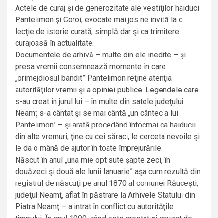
Actele de curaj şi de generozitate ale vestiţilor haiduci
Pantelimon şi Coroi, evocate mai jos ne invită la o
lecţie de istorie curată, simplă dar şi ca trimitere
curajoasă în actualitate.
Documentele de arhivă – multe din ele inedite – şi
presa vremii consemnează momente în care
„primejdiosul bandit” Pantelimon reţine atenţia
autorităţilor vremii şi a opiniei publice. Legendele care
s-au creat în jurul lui – în multe din satele judeţului
Neamţ s-a cântat şi se mai cântă „un cântec a lui
Pantelimon” – şi arată procedând întocmai ca haiducii
din alte vremuri; ţine cu cei săraci, le cerceta nevoile şi
le da o mână de ajutor în toate împrejurările.
Născut în anul „una mie opt sute şapte zeci, în
douăzeci şi două ale lunii Ianuarie” aşa cum rezultă din
registrul de născuţi pe anul 1870 al comunei Răuceşti,
judeţul Neamţ, aflat în păstrare la Arhivele Statului din
Piatra Neamţ – a intrat în conflict cu autorităţile