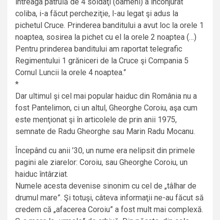
întreaga patrulă de 4 soldaţi (oameni) a înconjurat
coliba, i-a făcut percheziţie, l-au legat şi adus la
pichetul Cruce. Prinderea banditului a avut loc la orele 1
noaptea, sosirea la pichet cu el la orele 2 noaptea (…)
Pentru prinderea banditului am raportat telegrafic
Regimentului 1 grăniceri de la Cruce şi Compania 5
Cornul Luncii la orele 4 noaptea.”
*
Dar ultimul şi cel mai popular haiduc din România nu a
fost Pantelimon, ci un altul, Gheorghe Coroiu, aşa cum
este menţionat şi în articolele de prin anii 1975,
semnate de Radu Gheorghe sau Marin Radu Mocanu.
Începând cu anii ’30, un nume era nelipsit din primele
pagini ale ziarelor: Coroiu, sau Gheorghe Coroiu, un
haiduc întârziat.
Numele acesta devenise sinonim cu cel de „tâlhar de
drumul mare”. Şi totuşi, câteva informaţii ne-au făcut să
credem că „afacerea Coroiu” a fost mult mai complexă.