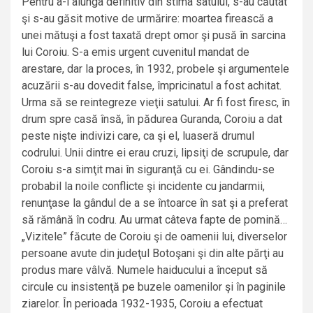
Pentru a-l alunga definitiv din stima satului, s-au căutat
şi s-au găsit motive de urmărire: moartea firească a
unei mătuşi a fost taxată drept omor şi pusă în sarcina
lui Coroiu. S-a emis urgent cuvenitul mandat de
arestare, dar la proces, în 1932, probele şi argumentele
acuzării s-au dovedit false, împricinatul a fost achitat.
Urma să se reintegreze vieţii satului. Ar fi fost firesc, în
drum spre casă însă, în pădurea Guranda, Coroiu a dat
peste nişte indivizi care, ca şi el, luaseră drumul
codrului. Unii dintre ei erau cruzi, lipsiţi de scrupule, dar
Coroiu s-a simţit mai în siguranţă cu ei. Gândindu-se
probabil la noile conflicte şi incidente cu jandarmii,
renunţase la gândul de a se întoarce în sat şi a preferat
să rămână în codru. Au urmat câteva fapte de pomină…
„Vizitele” făcute de Coroiu şi de oamenii lui, diverselor
persoane avute din judeţul Botoşani şi din alte părţi au
produs mare vâlvă. Numele haiducului a început să
circule cu insistenţă pe buzele oamenilor şi în paginile
ziarelor. În perioada 1932-1935, Coroiu a efectuat