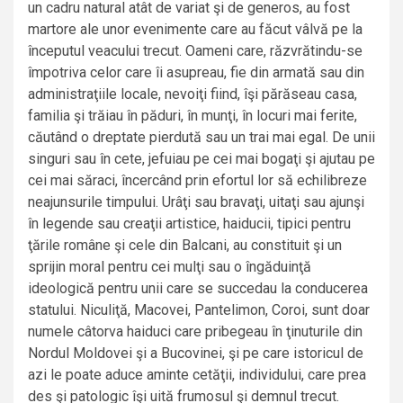
un cadru natural atât de variat şi de generos, au fost
martore ale unor evenimente care au făcut vâlvă pe la
începutul veacului trecut. Oameni care, răzvrătindu-se
împotriva celor care îi asupreau, fie din armată sau din
administraţiile locale, nevoiţi fiind, îşi părăseau casa,
familia şi trăiau în păduri, în munţi, în locuri mai ferite,
căutând o dreptate pierdută sau un trai mai egal. De unii
singuri sau în cete, jefuiau pe cei mai bogaţi şi ajutau pe
cei mai săraci, încercând prin efortul lor să echilibreze
neajunsurile timpului. Urâţi sau bravaţi, uitaţi sau ajunşi
în legende sau creaţii artistice, haiducii, tipici pentru
ţările române şi cele din Balcani, au constituit şi un
sprijin moral pentru cei mulţi sau o îngăduinţă
ideologică pentru unii care se succedau la conducerea
statului. Niculiţă, Macovei, Pantelimon, Coroi, sunt doar
numele câtorva haiduci care pribegeau în ţinuturile din
Nordul Moldovei şi a Bucovinei, şi pe care istoricul de
azi le poate aduce aminte cetăţii, individului, care prea
des şi patologic îşi uită frumosul şi demnul trecut.