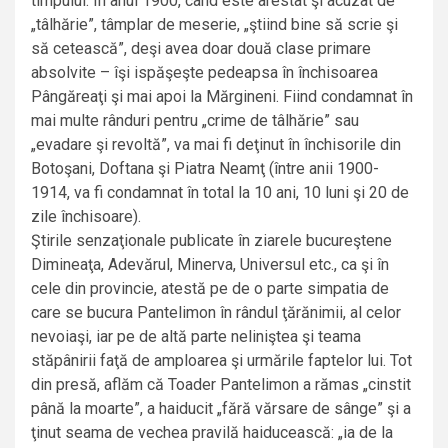
timpului. În anul 1900, când este arestat şi acuzat de
„tâlhărie”, tâmplar de meserie, „ştiind bine să scrie şi
să cetească”, deşi avea doar două clase primare
absolvite – îşi ispăşeşte pedeapsa în închisoarea
Pângăreaţi şi mai apoi la Mărgineni. Fiind condamnat în
mai multe rânduri pentru „crime de tâlhărie” sau
„evadare şi revoltă”, va mai fi deţinut în închisorile din
Botoşani, Doftana şi Piatra Neamţ (între anii 1900-
1914, va fi condamnat în total la 10 ani, 10 luni şi 20 de
zile închisoare).
Ştirile senzaţionale publicate în ziarele bucureştene
Dimineaţa, Adevărul, Minerva, Universul etc., ca şi în
cele din provincie, atestă pe de o parte simpatia de
care se bucura Pantelimon în rândul ţărănimii, al celor
nevoiaşi, iar pe de altă parte neliniştea şi teama
stăpânirii faţă de amploarea şi urmările faptelor lui. Tot
din presă, aflăm că Toader Pantelimon a rămas „cinstit
până la moarte”, a haiducit „fără vărsare de sânge” şi a
ţinut seama de vechea pravilă haiducească: „ia de la