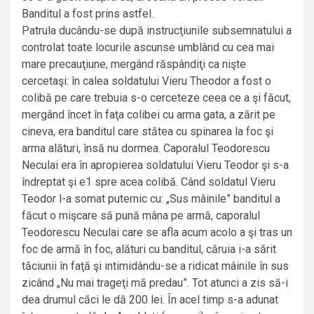
Banditul a fost prins astfel.
Patrula ducându-se după instrucţiunile subsemnatului a
controlat toate locurile ascunse umblând cu cea mai
mare precauţiune, mergând răspândiţi ca nişte
cercetaşi: în calea soldatului Vieru Theodor a fost o
colibă pe care trebuia s-o cerceteze ceea ce a şi făcut,
mergând încet în faţa colibei cu arma gata, a zărit pe
cineva, era banditul care stătea cu spinarea la foc şi
arma alături, însă nu dormea. Caporalul Teodorescu
Neculai era în apropierea soldatului Vieru Teodor şi s-a
îndreptat şi e1 spre acea colibă. Când soldatul Vieru
Teodor l-a somat puternic cu: „Sus mâinile” banditul a
făcut o mişcare să pună mâna pe armă, caporalul
Teodorescu Neculai care se afla acum acolo a şi tras un
foc de armă în foc, alături cu banditul, căruia i-a sărit
tăciunii în faţă şi intimidându-se a ridicat mâinile în sus
zicând „Nu mai trageţi mă predau”. Tot atunci a zis să-i
dea drumul căci le dă 200 lei. În acel timp s-a adunat