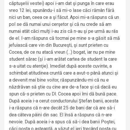
căptuşelii vestei) apoi i-am dat şi punga în care erau
vreo 12 lei, spunându-i să mi-o lase căci rămân fără
nici un ban, ceea ce a şi făcut. Apoi mi-a răspuns că un
pol se dă numai unui cerşetor şi că nu crede să am
numai atât căci mulţi i-au zis că n-au şi pe urmă au râs
de el. I-am răspuns că tocmai pe mine s-a găsit să mă
jefuiască care vin din Bucureşti, şi sunt prieten cu
Cocea, de ce nu atacă vreun (…) bogat, iar nu pe mine
student sărac (şi i-am arătat cartea de student la care
s-a uitat cu atenţie). Imediat după aceste cuvinte, a
schimbat atitudinea cruntă care a avut-o până atunci şi
a devenit mai bine voitor, răspunzându-mi că nu e
năzdrăvan să ştie cu cine are de-a face şi că dacă eu
spun că-s prieten cu Dl. Cocea apoi îmi dă bună pace.
După aceia i-a cerut conductorului Ştefan banii, acesta
i-a răspuns că n-are decât 25 de bani dar că are să-i
dea câteva pâini din sac. El însă a răspuns că n-are
nevoie. După aceia i-a spus că să-i dea banii Poştei,
căci poşta o aşteaptă, a văzut el ieri trecând poşta cu