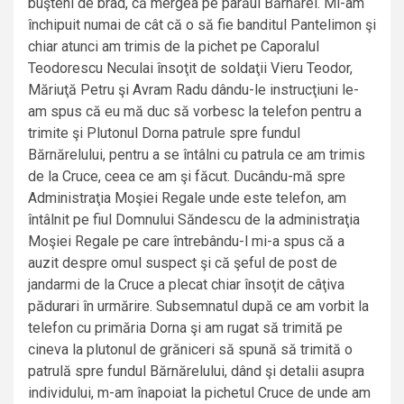
buşteni de brad, că mergea pe pârăul Bărnărel. Mi-am
închipuit numai de cât că o să fie banditul Pantelimon şi
chiar atunci am trimis de la pichet pe Caporalul
Teodorescu Neculai însoţit de soldaţii Vieru Teodor,
Măriuţă Petru şi Avram Radu dându-le instrucţiuni le-
am spus că eu mă duc să vorbesc la telefon pentru a
trimite şi Plutonul Dorna patrule spre fundul
Bărnărelului, pentru a se întâlni cu patrula ce am trimis
de la Cruce, ceea ce am şi făcut. Ducându-mă spre
Administraţia Moşiei Regale unde este telefon, am
întâlnit pe fiul Domnului Săndescu de la administraţia
Moşiei Regale pe care întrebându-l mi-a spus că a
auzit despre omul suspect şi că şeful de post de
jandarmi de la Cruce a plecat chiar însoţit de câţiva
pădurari în urmărire. Subsemnatul după ce am vorbit la
telefon cu primăria Dorna şi am rugat să trimită pe
cineva la plutonul de grăniceri să spună să trimită o
patrulă spre fundul Bărnărelului, dând şi detalii asupra
individului, m-am înapoiat la pichetul Cruce de unde am