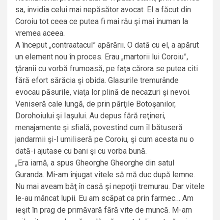
sa, invidia celui mai nepăsător avocat. El a făcut din
Coroiu tot ceea ce putea fi mai rău şi mai inuman la
vremea aceea.
A început „contraatacul” apărării. O dată cu el, a apărut
un element nou în proces. Erau „martorii lui Coroiu”,
ţăranii cu vorbă frumoasă, pe faţa cărora se putea citi
fără efort sărăcia şi obida. Glasurile tremurânde
evocau păsurile, viaţa lor plină de necazuri şi nevoi.
Veniseră cale lungă, de prin părţile Botoşanilor,
Dorohoiului şi Iaşului. Au depus fără reţineri,
menajamente şi sfială, povestind cum îl bătuseră
jandarmii şi-l umiliseră pe Coroiu, şi cum acesta nu o
dată-i ajutase cu bani şi cu vorba bună.
„Era iarnă, a spus Gheorghe Gheorghe din satul
Guranda. Mi-am înjugat vitele să mă duc după lemne.
Nu mai aveam băţ în casă şi nepoţii tremurau. Dar vitele
le-au mâncat lupii. Eu am scăpat ca prin farmec… Am
ieşit în prag de primăvară fără vite de muncă. M-am