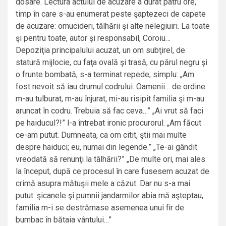
dosare. Lectura actului de acuzare a durat patru ore,
timp în care s-au enumerat peste şaptezeci de capete
de acuzare: omucideri, tâlhării şi alte nelegiuiri. La toate
şi pentru toate, autor şi responsabil, Coroiu…
Depoziţia principalului acuzat, un om subţirel, de
statură mijlocie, cu faţa ovală şi trasă, cu părul negru şi
o frunte bombată, s-a terminat repede, simplu: „Am
fost nevoit să iau drumul codrului. Oamenii… de ordine
m-au tulburat, m-au înjurat, mi-au risipit familia şi m-au
aruncat în codru. Trebuia să fac ceva…” „Ai vrut să faci
pe haiducul?!” l-a întrebat ironic procurorul. „Am făcut
ce-am putut. Dumneata, ca om citit, ştii mai multe
despre haiduci; eu, numai din legende.” „Te-ai gândit
vreodată să renunţi la tâlhării?” „De multe ori, mai ales
la început, după ce procesul în care fusesem acuzat de
crimă asupra mătuşii mele a căzut. Dar nu s-a mai
putut: şicanele şi pumnii jandarmilor abia mă aşteptau,
familia m-i se destrămase asemenea unui fir de
bumbac în bătaia vântului…”