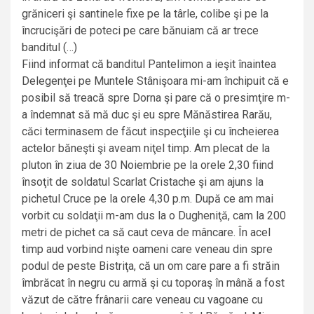
grăniceri şi santinele fixe pe la târle, colibe şi pe la
încrucişări de poteci pe care bănuiam că ar trece
banditul (…)
Fiind informat că banditul Pantelimon a ieşit înaintea
Delegenţei pe Muntele Stânişoara mi-am închipuit că e
posibil să treacă spre Dorna şi pare că o presimţire m-
a îndemnat să mă duc şi eu spre Mănăstirea Rarău,
căci terminasem de făcut inspecţiile şi cu încheierea
actelor băneşti şi aveam niţel timp. Am plecat de la
pluton în ziua de 30 Noiembrie pe la orele 2,30 fiind
însoţit de soldatul Scarlat Cristache şi am ajuns la
pichetul Cruce pe la orele 4,30 p.m. După ce am mai
vorbit cu soldaţii m-am dus la o Dugheniţă, cam la 200
metri de pichet ca să caut ceva de mâncare. În acel
timp aud vorbind nişte oameni care veneau din spre
podul de peste Bistriţa, că un om care pare a fi străin
îmbrăcat în negru cu armă şi cu toporaş în mână a fost
văzut de către frânarii care veneau cu vagoane cu