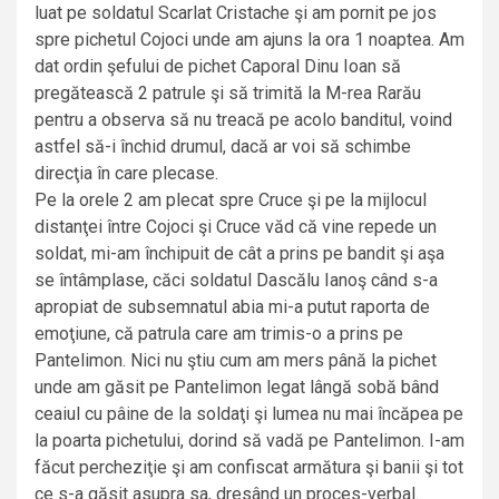
luat pe soldatul Scarlat Cristache şi am pornit pe jos
spre pichetul Cojoci unde am ajuns la ora 1 noaptea. Am
dat ordin şefului de pichet Caporal Dinu Ioan să
pregătească 2 patrule şi să trimită la M-rea Rarău
pentru a observa să nu treacă pe acolo banditul, voind
astfel să-i închid drumul, dacă ar voi să schimbe
direcţia în care plecase.
Pe la orele 2 am plecat spre Cruce şi pe la mijlocul
distanţei între Cojoci şi Cruce văd că vine repede un
soldat, mi-am închipuit de cât a prins pe bandit şi aşa
se întâmplase, căci soldatul Dascălu Ianoş când s-a
apropiat de subsemnatul abia mi-a putut raporta de
emoţiune, că patrula care am trimis-o a prins pe
Pantelimon. Nici nu ştiu cum am mers până la pichet
unde am găsit pe Pantelimon legat lângă sobă bând
ceaiul cu pâine de la soldaţi şi lumea nu mai încăpea pe
la poarta pichetului, dorind să vadă pe Pantelimon. I-am
făcut percheziţie şi am confiscat armătura şi banii şi tot
ce s-a găsit asupra sa, dresând un proces-verbal.