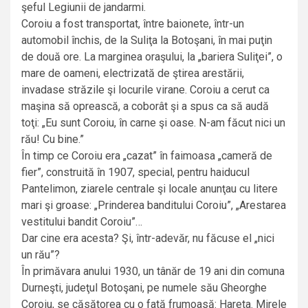
şeful Legiunii de jandarmi.
Coroiu a fost transportat, între baionete, într-un
automobil închis, de la Suliţa la Botoşani, în mai puţin
de două ore. La marginea oraşului, la „bariera Suliţei”, o
mare de oameni, electrizată de ştirea arestării,
invadase străzile şi locurile virane. Coroiu a cerut ca
maşina să oprească, a coborât şi a spus ca să audă
toţi: „Eu sunt Coroiu, în carne şi oase. N-am făcut nici un
rău! Cu bine.”
În timp ce Coroiu era „cazat” în faimoasa „cameră de
fier”, construită în 1907, special, pentru haiducul
Pantelimon, ziarele centrale şi locale anunţau cu litere
mari şi groase: „Prinderea banditului Coroiu”, „Arestarea
vestitului bandit Coroiu”…
Dar cine era acesta? Şi, într-adevăr, nu făcuse el „nici
un rău”?
În primăvara anului 1930, un tânăr de 19 ani din comuna
Durneşti, judeţul Botoşani, pe numele său Gheorghe
Coroiu, se căsătorea cu o fată frumoasă: Hareta. Mirele