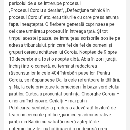
pericolul de a se întrerupe procesul.
„Procesul Coroiu a deraiat”, „Defecţiune tehnică în
procesul Coroiu” etc. erau titlurile cu care presa anunţa
faptul neaşteptat. O fierbere generală cuprinsese pe
cei care urmăreau procesul în întreaga ţară. Şi tot
timpul acestei pauze, se înmulţeau scrisorile sosite pe
adresa tribunalului, prin care fel de fel de oameni şi
grupuri cereau achitarea lui Coroiu. Noaptea de 9 spre
10 decembrie a fost o noapte albă. Abia în zori, juraţii,
închişi într-o cameră, au terminat redactarea
răspunsurilor la cele 404 întrebări puse lor. Pentru
Coroiu, se răspunsese Da, la cele referitoare la tâlhării,
şi Nu, la cele privitoare la omucideri. Ȋn baza verdictului
juraţilor, Curtea a pronunţat sentinţa: Gheorghe Coroiu –
cinci ani închisoare. Ceilalţi – mai puţin.
Publicarea sentinţei a produs o adevărată lovitură de
teatru în cercurile politice, juridice şi administrative:
juraţii din Bacău nu satisfăcuseră aşteptările
puternicilor zilei, nu hotărâseră o pedeapsă grea.