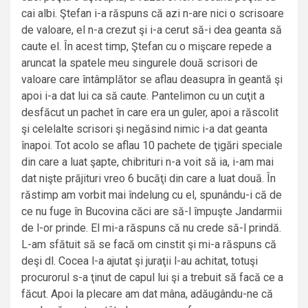
cai albi. Ştefan i-a răspuns că azi n-are nici o scrisoare
de valoare, el n-a crezut şi i-a cerut să-i dea geanta să
caute el. În acest timp, Ştefan cu o mişcare repede a
aruncat la spatele meu singurele două scrisori de
valoare care întâmplător se aflau deasupra în geantă şi
apoi i-a dat lui ca să caute. Pantelimon cu un cuţit a
desfăcut un pachet în care era un guler, apoi a răscolit
şi celelalte scrisori şi negăsind nimic i-a dat geanta
înapoi. Tot acolo se aflau 10 pachete de ţigări speciale
din care a luat şapte, chibrituri n-a voit să ia, i-am mai
dat nişte prăjituri vreo 6 bucăţi din care a luat două. În
răstimp am vorbit mai îndelung cu el, spunându-i că de
ce nu fuge în Bucovina căci are să-l împuşte Jandarmii
de l-or prinde. El mi-a răspuns că nu crede să-l prindă.
L-am sfătuit să se facă om cinstit şi mi-a răspuns că
deşi dl. Cocea l-a ajutat şi juraţii l-au achitat, totuşi
procurorul s-a ţinut de capul lui şi a trebuit să facă ce a
făcut. Apoi la plecare am dat mâna, adăugându-ne că