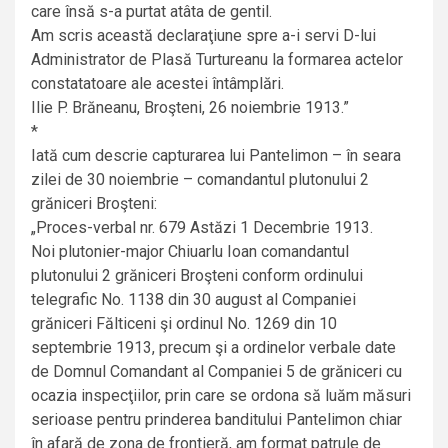
care însă s-a purtat atâta de gentil.
Am scris această declaraţiune spre a-i servi D-lui
Administrator de Plasă Turtureanu la formarea actelor
constatatoare ale acestei întâmplări.
Ilie P. Brăneanu, Broşteni, 26 noiembrie 1913.”
*
Iată cum descrie capturarea lui Pantelimon – în seara
zilei de 30 noiembrie – comandantul plutonului 2
grăniceri Broşteni:
„Proces-verbal nr. 679 Astăzi 1 Decembrie 1913.
Noi plutonier-major Chiuarlu Ioan comandantul
plutonului 2 grăniceri Broşteni conform ordinului
telegrafic No. 1138 din 30 august al Companiei
grăniceri Fălticeni şi ordinul No. 1269 din 10
septembrie 1913, precum şi a ordinelor verbale date
de Domnul Comandant al Companiei 5 de grăniceri cu
ocazia inspecţiilor, prin care se ordona să luăm măsuri
serioase pentru prinderea banditului Pantelimon chiar
în afară de zona de frontieră, am format patrule de