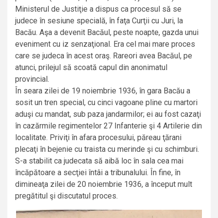
Ministerul de Justiţie a dispus ca procesul să se
judece în sesiune specială, în faţa Curţii cu Juri, la
Bacău. Aşa a devenit Bacăul, peste noapte, gazda unui
eveniment cu iz senzaţional. Era cel mai mare proces
care se judeca în acest oraş. Rareori avea Bacăul, pe
atunci, prilejul să scoată capul din anonimatul
provincial.
În seara zilei de 19 noiembrie 1936, în gara Bacău a
sosit un tren special, cu cinci vagoane pline cu martori
aduşi cu mandat, sub paza jandarmilor; ei au fost cazaţi
în cazărmile regimentelor 27 Infanterie şi 4 Artilerie din
localitate. Priviţi în afara procesului, păreau ţărani
plecaţi în bejenie cu traista cu merinde şi cu schimburi.
S-a stabilit ca judecata să aibă loc în sala cea mai
încăpătoare a secţiei întâi a tribunalului. În fine, în
dimineaţa zilei de 20 noiembrie 1936, a început mult
pregătitul şi discutatul proces.