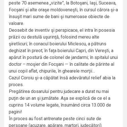
peste 70 asemenea „vizite”, la Botoşani, Iaşi, Suceava,
Focşani şi alte oraşe moldoveneşti, în cursul cărora şi-a
însuşit mari sume de bani şi numeroase obiecte de
valoare.
Deosebit de inventiv şi perspicace, el intra în posesia
prăzii cu destulă uşurinţă, folosind mereu alte
şiretlicuri; în conacul boierului Miclescu, a pătruns
deghizat în preot; în faţa boierului Capri, din Vereşti, a
apărut în postură de colonel de jandarmi; în spitalul unui
doctor – moşier din Focşani — în calitate de părinte al
unui copil aflat, chipurile, în ghearele morţii…
Cazul Coroiu şi-a căpătat însă adevăratul relief abia la
proces.
Pregătirea dosarului pentru judecare a durat nu mai
puţin de un an şi jumătate. Aşa se explică de ce el a
cuprins 14 volume legate, însumând circa 13.000 de
pagini!
În proces au fost antrenate peste cinci sute de
persoane (acuzare, apărare, martori, judecători).