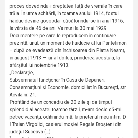
proces dovedindu-i dreptatea faţă de vremile în care
trăia. În urma achitării, în toamna anului 1914, fostul
haiduc devine gospodar, căsătorindu-se în anul 1916,
la vârsta de 46 de ani. Va muri la 30 mai 1929.
Documentele pe care le reproducem în continuare
prezintă, unul, un moment de haiducie al lui Pantelimon
– după ce evadează din închisoarea din Piatra Neamţ,
în august 1913 — iar al doilea, prinderea acestuia, la
sfârşitul lui noiembrie 1913.
„Declaraţie,
Subsemnatul funcţionar în Casa de Depuneri,
Consemnaţiuni şi Economie, domiciliat în Bucureşti, str.
Acvila nr. 21.
Profitând de un concediu de 20 zile şi de timpul
splendid al acestei toamne târzii, m-am decis să-mi
petrec vacanţa, odihnindu-mă, la prietenul meu intim, D-
l Traian Vîrgolici, casierul moşiei Regale Broşteni din
judeţul Suceava (…).