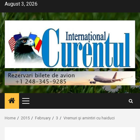
Skip
August 3, 2026
to
content
Primary
Menu
Home
2015
February
3
Vremuri şi amintiri cu haiduci