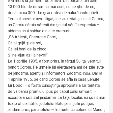
S-a mers la „urmele” de arhivă. Din păcate, din cele
13.000 file de dosar, nu mai sunt, nu se ştie de ce,
decât circa 300, dar şi acestea de natură instructivă.
Terenul acestor investigaţii ne-au redat şi un alt Coroiu,
un Coroiu căruia sătenii din ţinutul său îl respectau –
aidoma unui haiduc din alte vremuri:
„Să trăieşti, Gheorghe Coroi,
Că ai grijă şi de noi,
Că iei bani de la ciocoi
Şi ne-ajuţi azi la nevoi”.
La 1 aprilie 1935, a fost prins, în târgul Suliţa, vestitul
bandit Coroiu. Pe urmele lui alergaseră ani de zile sute
de jandarmi, agenţi şi informatori. Zadarnic însă. Dar la
1 aprilie 1935, pe când Coroiu se afla în casa Lenuţei
lui Dodoi – o fostă cunoştinţă apropiată a lui, tentată
de valoarea premiului pus pe capul celui urmărit, –
aceasta a sesizat jandarmii. La faţa locului, au sosit mai
toate oficialităţile judeţului Botoşani: şefii poliţiei,
jandarmeriei, parchetului — în frunte cu colonelul Manoil,