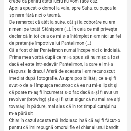
crede că pentru atâta lucru nu vom face caz.
Apoi a apucat-o domol la vale, spre Suha, cu puşca la
spinare fără nici o teamă.
De remarcat că atât la suire, cât şi la coborâre nu era
nimeni pe toată Stânişoara (…). În ceia ce mă priveşte
declar că în tot ceia ce mi s-a întâmplat n-am nici un fel
de pretenţie împotriva lui Pantelimon (…)
Că a fost chiar Pantelimon numai încape nici o îndoială.
Prima mea vorbă după ce mi-a spus să nu mişc a fost
dacă el este într-adevăr Pantelimon, la care el mi-a
răspuns: la dracu! Afară de aceasta l-am recunoscut
imediat după fotografie. Asupra posibilităţi, ce a-şi fi
avut-o de a-l împuşca recunosc că ea nu mi-a lipsit şi
că poate m-aş fi încumetat s-o fac dacă a-şi fi avut un
revolver (browing) şi a-şi fi ştiut sigur că nu mai are alţi
tovarăşi în pădure, mai ales că în tot timpul curajul nu
m-a părăsit.
Chiar în cazul acesta mă îndoiesc însă că aşi fi făcut-o
pentru că îmi repugnă omorul fie el chiar al unui bandit