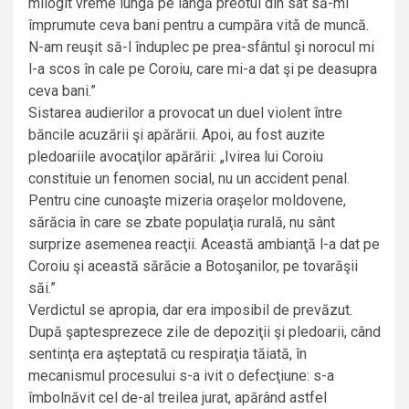
milogit vreme lungă pe lângă preotul din sat să-mi
împrumute ceva bani pentru a cumpăra vitǎ de muncă.
N-am reuşit să-l înduplec pe prea-sfântul şi norocul mi
l-a scos în cale pe Coroiu, care mi-a dat şi pe deasupra
ceva bani.”
Sistarea audierilor a provocat un duel violent între
băncile acuzării şi apărării. Apoi, au fost auzite
pledoariile avocaţilor apărării: „Ivirea lui Coroiu
constituie un fenomen social, nu un accident penal.
Pentru cine cunoaşte mizeria oraşelor moldovene,
sărăcia în care se zbate populaţia rurală, nu sânt
surprize asemenea reacţii. Această ambianţă l-a dat pe
Coroiu şi această sărăcie a Botoşanilor, pe tovarăşii
săi.”
Verdictul se apropia, dar era imposibil de prevăzut.
După şaptesprezece zile de depoziţii şi pledoarii, când
sentinţa era aşteptată cu respiraţia tăiată, în
mecanismul procesului s-a ivit o defecţiune: s-a
îmbolnăvit cel de-al treilea jurat, apărând astfel