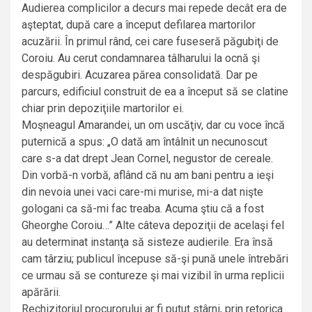
Audierea complicilor a decurs mai repede decât era de
aşteptat, după care a început defilarea martorilor
acuzării. În primul rând, cei care fuseseră păgubiţi de
Coroiu. Au cerut condamnarea tâlharului la ocnă şi
despăgubiri. Acuzarea părea consolidată. Dar pe
parcurs, edificiul construit de ea a început să se clatine
chiar prin depoziţiile martorilor ei.
Moşneagul Amarandei, un om uscăţiv, dar cu voce încă
puternică a spus: „O dată am întâlnit un necunoscut
care s-a dat drept Jean Cornel, negustor de cereale.
Din vorbă-n vorbă, aflând că nu am bani pentru a ieşi
din nevoia unei vaci care-mi murise, mi-a dat nişte
gologani ca să-mi fac treaba. Acuma ştiu că a fost
Gheorghe Coroiu…” Alte câteva depoziţii de acelaşi fel
au determinat instanţa să sisteze audierile. Era însă
cam târziu; publicul începuse să-şi pună unele întrebări
ce urmau să se contureze şi mai vizibil în urma replicii
apărării.
Rechizitoriul procurorului ar fi putut stârni, prin retorica