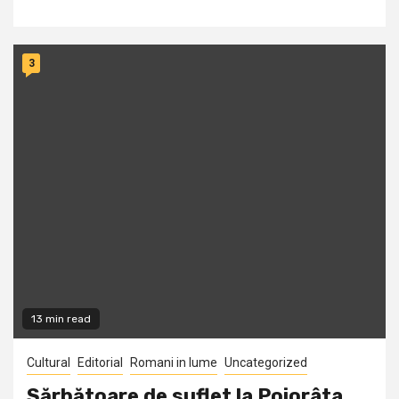
3
13 min read
Cultural
Editorial
Romani in lume
Uncategorized
Sărbătoare de suflet la Pojorâta