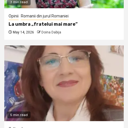
3 min read
Opinii
Romanii din jurul Romaniei
La umbra „fratelui mai mare”
May 14, 2026
Doina Dabija
5 min read