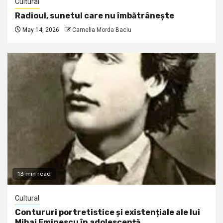
Cultural
Radioul, sunetul care nu îmbătrânește
May 14, 2026
Camelia Morda Baciu
13 min read
Cultural
Contururi portretistice și existențiale ale lui
Mihai Eminescu în adolescență