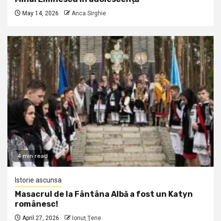
May 14, 2026
Anca Sirghie
4 min read
Istorie ascunsa
Masacrul de la Fântâna Albă a fost un Katyn
românesc!
April 27, 2026
Ionuţ Ţene