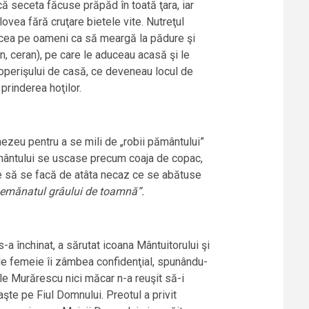
că seceta făcuse prăpăd în toată ţara, iar
ovea fără cruţare bietele vite. Nutreţul
 făcea pe oameni ca să meargă la pădure şi
n, ceran), pe care le aduceau acasă şi le
acoperişului de casă, ce deveneau locul de
 prinderea hoţilor.
ezeu pentru a se mili de „robii pământului”
pământului se uscase precum coaja de copac,
a ce să se facă de atâta necaz ce se abătuse
semănatul grâului de toamnă”.
a închinat, a sărutat icoana Mântuitorului şi
p de femeie îi zâmbea confidenţial, spunându-
ele Murărescu nici măcar n-a reuşit să-i
te pe Fiul Domnului. Preotul a privit