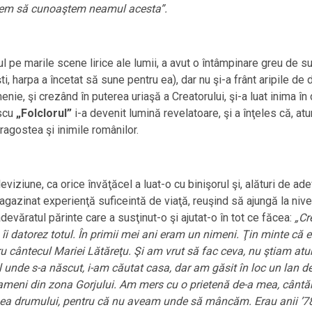
putem să cunoaştem neamul acesta”.
 pe marile scene lirice ale lumii, a avut o întâmpinare greu de su
i, harpa a încetat să sune pentru ea), dar nu şi-a frânt aripile de
ie, şi crezând în puterea uriaşă a Creatorului, şi-a luat inima în di
escu
„Folclorul”
i-a devenit lumină revelatoare, şi a înţeles că, 
ragostea şi inimile românilor.
eviziune, ca orice învăţăcel a luat-o cu binişorul şi, alături de ade
agazinat experienţă suficeintă de viaţă, reuşind să ajungă la nive
evăratul părinte care a susţinut-o şi ajutat-o în tot ce făcea:
„Cre
, îi datorez totul. În primii mei ani eram un nimeni. Ţin minte că
 cântecul Mariei Lătăreţu. Şi am vrut să fac ceva, nu ştiam atun
ul unde s-a născut, i-am căutat casa, dar am găsit în loc un lan
 oameni din zona Gorjului. Am mers cu o prietenă de-a mea, cântăr
a drumului, pentru că nu aveam unde să mâncăm. Erau anii ’78