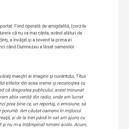
portat. Fiind operată de amigdalită, (corzile
 durere că nu va mai cânta, având alături de
nţi, a învăţat şi a revenit la prima ei
atunci când Dumnezeu a lăsat oamenilor
văraţi maeştri ai imaginii şi cuvântului, Titus
lul elitelor din acea vreme şi recunoştea cu
d că dragostea publicului, acest minunat
 eram abia venită din radio, unde am lucrat
ci prea bine ce, un reportaj, o emisiune, să
 de porumb. Am căutat oamenii în mijlocul
eaţă, şi de la tren până în sat am ajuns cu
 şi nu m-a întâmpinat nimeni acolo. Acum,