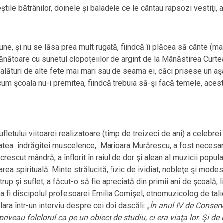
tile bătrânilor, doinele şi baladele ce le cântau rapsozi vestiţi, a
une, şi nu se lăsa prea mult rugată, fiindcă îi plăcea să cânte (
nătoare cu sunetul clopoţeiilor de argint de la Mânăstirea Curtea
ea alături de alte fete mai mari sau de seama ei, căci prisese un aş
ar cum şcoala nu-i premitea, fiindcă trebuia să-şi facă temele, aces
fletului viitoarei realizatoare (timp de treizeci de ani) a celebre
itatea îndrăgitei muscelence, Marioara Murărescu, a fost necesa
a crescut mândră, a înflorit în raiul de dor şi alean al muzicii popul
area spirituală. Minte strălucită, fizic de ividiat, nobleţe şi modes
trup şi suflet, a făcut-o să fie apreciată din primii ani de şcoală,
i discipolul profesoarei Emilia Comişel, etnomuzicolog de talie
ara într-un interviu despre cei doi dascăli: „
În anul IV de Conserv
veau folclorul ca pe un obiect de studiu, ci era viaţa lor. Şi de 