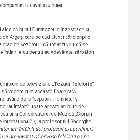
companiaţi la caval sau fluier.
mai ales că bunul Dumnezeu o înzestrase cu
 de Argeş, care se aud atunci când aripile
a drag de şezători… că tot ar fi vrut să se
te întlniri erau pentru ea adevărate sărbători
i emisiuni de televiziune
„Tezaur folcloric”
r să vedem cum această floare rară
are, având de la îceputuri… climatul şi
tie rar întânită, toate aceste atribute de
 liceu şi la Conservatorul de Muzică „Ciprian
 internaţională şi a profesorului Gheorghe
ator am întâlnit doi profesori extraordinari,
la ei am învăţat să privesc folclorul ca pe