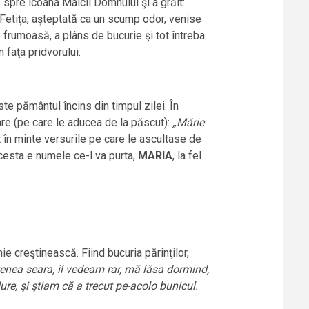
 spre icoana Maicii Domnului şi a grăit:
 Fetiţa, aşteptată ca un scump odor, venise
frumoasă, a plâns de bucurie şi tot întreba
faţa pridvorului.
e pământul încins din timpul zilei. În
are (pe care le aducea de la păscut):
„Mărie
t în minte versurile pe care le ascultase de
cesta e numele ce-l va purta,
MARIA
, la fel
ie creştinească. Fiind bucuria părinţilor,
venea seara, îl vedeam rar, mă lăsa dormind,
, şi ştiam că a trecut pe-acolo bunicul.