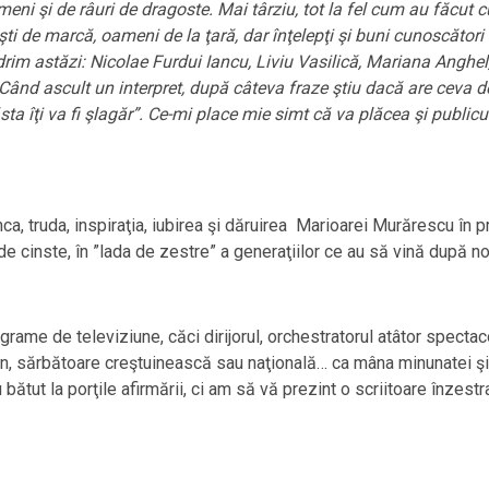
ni şi de râuri de dragoste. Mai târziu, tot la fel cum au făcut c
tişti de marcă, oameni de la ţară, dar înţelepţi şi buni cunoscători
im astăzi: Nicolae Furdui Iancu, Liviu Vasilică, Mariana Anghel,
 Când ascult un interpret, după câteva fraze ştiu dacă are ceva d
ăsta îţi va fi şlagăr”. Ce-mi place mie simt că va plăcea şi public
, truda, inspiraţia, iubirea şi dăruirea Marioarei Murărescu în p
e cinste, în ”lada de zestre” a generaţiilor ce au să vină după no
ograme de televiziune, căci dirijorul, orchestratorul atâtor spec
 an, sărbătoare creştuinească sau naţională… ca mâna minunatei şi
ătut la porţile afirmării, ci am să vă prezint o scriitoare înzestr