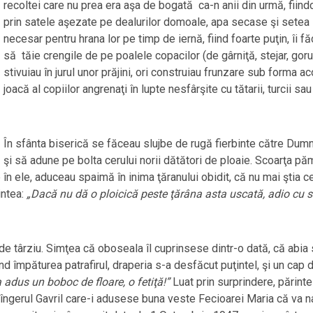
recoltei care nu prea era aşa de bogată ca-n anii din urmă, fiind
prin satele aşezate pe dealurilor domoale, apa secase şi setea l
necesar pentru hrana lor pe timp de iernă, fiind foarte puţin, îi
să tăie crengile de pe poalele copacilor (de gârniţă, stejar, goru
stivuiau în jurul unor prăjini, ori construiau frunzare sub forma 
joacă al copiilor angrenaţi în lupte nesfârşite cu tătarii, turcii sau
În sfânta biserică se făceau slujbe de rugă fierbinte către Dumn
şi să adune pe bolta cerului norii dătători de ploaie. Scoarţa 
le în ele, aduceau spaimă în inima ţăranului obidit, că nu mai şti
intea:
„Dacă nu dă o ploicică peste ţărâna asta uscată, adio cu 
e târziu. Simţea că oboseala îl cuprinsese dintr-o dată, că abia s-
când împăturea patrafirul, draperia s-a desfăcut puţintel, şi un ca
a adus un boboc de floare, o fetiţă!”
Luat prin surprindere, părint
gerul Gavril care-i adusese buna veste Fecioarei Maria că va naş