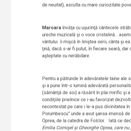
de neuitat), asculta cu mare curiozitate poveş
Maroara
învăţa cu uşurinţă cântecele străb
ureche muzicală şi o voce cristalină… asemă
vântului îi mişcă în liniştea serii, cânta şi 
ţină, dacă s-ar fi putut, în fiecare seară, d
aşteptate cu nerăbdare.
Pentru a pătrunde în adevăratele taine ale su
şi a pune într-o lumină adevărată personal
(sămânţă de soi) a răsărit în plai mirific şi 
condiţiile prielnice ce i-au favorizat dezvolt
necontestat pe care i le-a pus divinitatea în 
Porumbescu” unde a avut şansa imensă de a f
Oprea, de la catedra de Folclor. Iată ce decl
Emilia Comişel şi Gheorghe Oprea, care nu pri