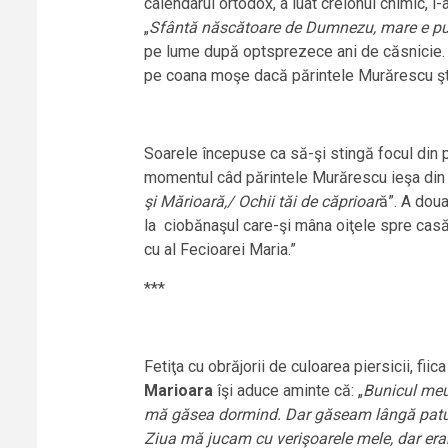
calendarul ortodox, a luat creionul chimic, l
„
Sfântă născătoare de Dumnezu, mare e pu
pe lume după optsprezece ani de căsnicie. M
pe coana moşe dacă părintele Murărescu ştie 
Soarele începuse ca să-şi stingă focul din p
momentul câd părintele Murărescu ieşa din cu
şi Mărioară,/ Ochii tăi de căprioar
ă”. A doua
la ciobănaşul care-şi mâna oiţele spre cas
cu al Fecioarei Maria.”
***
Fetiţa cu obrăjorii de culoarea piersicii, fii
Marioara
îşi aduce aminte că: „
Bunicul meu 
mă găsea dormind. Dar găseam lângă patul m
Ziua mă jucam cu verişoarele mele, dar era