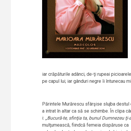
iar crăpăturile adânci, de-ţi rupeai picioare
pe capul lui; iar gânduri negre îi întunecau m
Părintele Murărescu sfârşise slujba destul d
a intrat în altar ca să se schimbe. În clipa 
i:
„Bucură-te, sfinţia ta, bunul Dumnezeu ţi-
mulţumească, fiindcă femeia dispăruse ca în