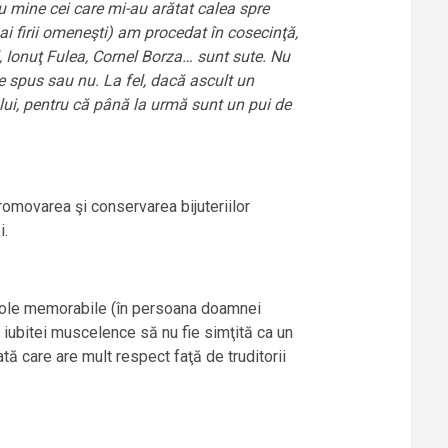
u mine cei care mi-au arătat calea spre
 ai firii omeneşti) am procedat în cosecinţă,
 Ionuţ Fulea, Cornel Borza… sunt sute. Nu
e spus sau nu. La fel, dacă ascult un
ului, pentru că până la urmă sunt un pui de
romovarea şi conservarea bijuteriilor
i.
tacole memorabile (în persoana doamnei
 iubitei muscelence să nu fie simţită ca un
ată care are mult respect faţă de truditorii