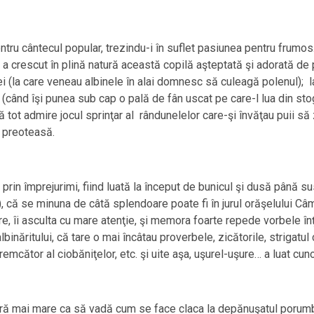
pentru cântecul popular, trezindu-i în suflet pasiunea pentru frumos
a crescut în plină natură această copilă aşteptată şi adorată de 
i (la care veneau albinele în alai domnesc să culeagă polenul); l
… (când îşi punea sub cap o pală de fân uscat pe care-l lua din sto
ă tot admire jocul sprinţar al rândunelelor care-şi învăţau puii să
 preoteasă.
in împrejurimi, fiind luată la început de bunicul şi dusă până sus 
re), că se minuna de câtă splendoare poate fi în jurul orăşelului C
, îi asculta cu mare atenţie, şi memora foarte repede vorbele înţe
lbinăritului, că tare o mai încâtau proverbele, zicătorile, strigatu
mcător al ciobăniţelor, etc. şi uite aşa, uşurel-uşure… a luat cunoşt
ră mai mare ca să vadă cum se face claca la depănuşatul porumbi