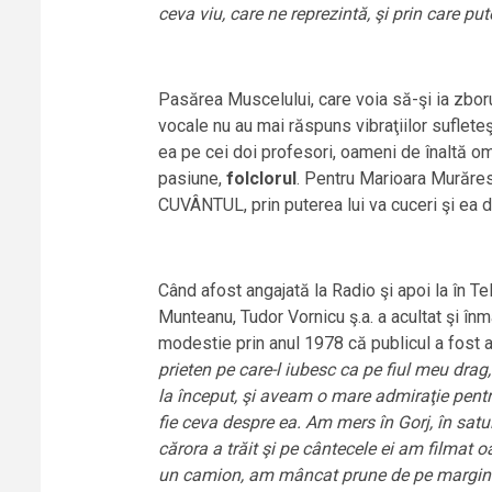
ceva viu, care ne reprezintă, şi prin care 
Pasărea Muscelului, care voia să-şi ia zborul
vocale nu au mai răspuns vibraţiilor sufleteşt
ea pe cei doi profesori, oameni de înaltă omen
pasiune,
folclorul
. Pentru Marioara Murăr
CUVÂNTUL, prin puterea lui va cuceri şi ea d
Când afost angajată la Radio şi apoi la în Tel
Munteanu, Tudor Vornicu ş.a. a acultat şi înm
modestie prin anul 1978 că publicul a fost ad
prieten pe care-l iubesc ca pe fiul meu drag
la început, şi aveam o mare admiraţie pentru
fie ceva despre ea. Am mers în Gorj, în sat
cărora a trăit şi pe cântecele ei am filmat
un camion, am mâncat prune de pe margine