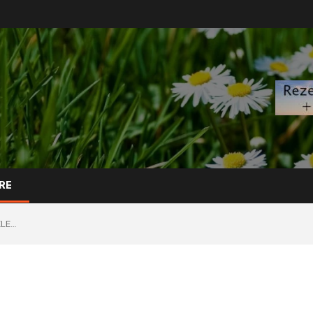
RE
ELE…