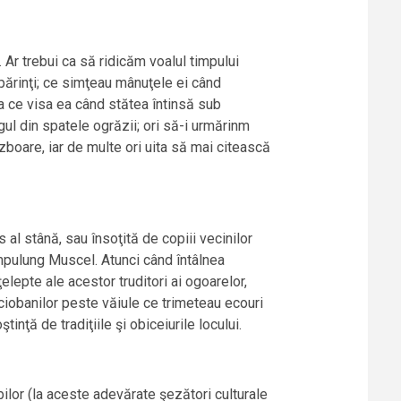
. Ar trebui ca să ridicăm voalul timpului
părinţi; ce simţeau mânuţele ei când
a ce visa ea când stătea întinsă sub
gul din spatele ogrăzii; ori să-i urmărinm
 zboare, iar de multe ori uita să mai citească
al stână, sau însoţită de copiii vecinilor
âmpulung Muscel. Atunci când întâlnea
lepte ale acestor truditori ai ogoarelor,
l ciobanilor peste văiule ce trimeteau ecouri
inţă de tradiţiile şi obiceiurile locului.
lor (la aceste adevărate şezători culturale