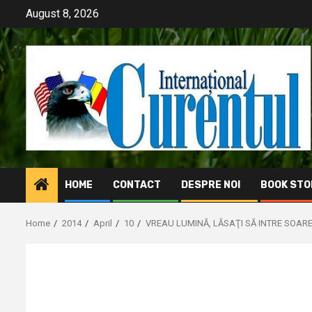
Skip
August 8, 2026
to
content
HOME
CONTACT
DESPRE NOI
BOOK STO
Home
2014
April
10
VREAU LUMINĂ, LĂSAŢI SĂ INTRE SOAR