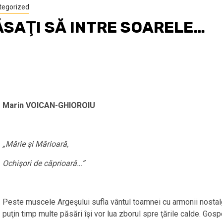
tegorized
ĂSAŢI SĂ INTRE SOARELE…
Marin VOICAN-GHIOROIU
„Mărie şi Mărioară,
Ochişori de căprioară…”
Peste muscele Argeşului sufla vântul toamnei cu armonii nosta
puţin timp multe păsări îşi vor lua zborul spre ţările calde. Gos