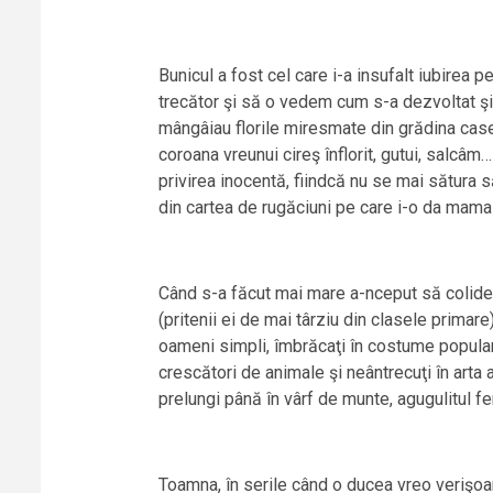
Bunicul a fost cel care i-a insufalt iubirea 
trecător şi să o vedem cum s-a dezvoltat şi 
mângâiau florile miresmate din grădina case
coroana vreunui cireş înflorit, gutui, salcâm
privirea inocentă, fiindcă nu se mai sătura s
din cartea de rugăciuni pe care i-o da mama
Când s-a făcut mai mare a-nceput să colide pr
(pritenii ei de mai târziu din clasele prima
oameni simpli, îmbrăcaţi în costume populare
crescători de animale şi neântrecuţi în arta a
prelungi până în vârf de munte, agugulitul fere
Toamna, în serile când o ducea vreo verişoa