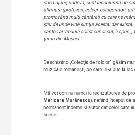
dacă ajung undeva, sunt înconjurată de oame
afirmare (profesori, colegi, colaboratori, ar
promovând mulţi cântăreţi cu care ne mândr
ştiu de unde vine simţul acesta, dar există.
cântec al vreunui solist cunoscut, îi spun „
ţăran din Muscel.”
Deschizând „Colecţia de folclor” găsim munca
muzicale româneşti, pe care le-a pus la loc d
Mă voi opri nu numai la realizatoarea de pr
Marioara Murărescu
), nefiind început de
permanent îndemn şi ajutor dat celor care au b
scenei.