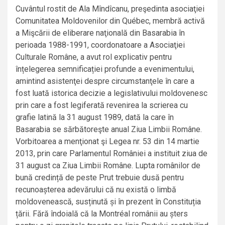
Cuvântul rostit de Ala Mîndîcanu, preşedinta asociaţiei
Comunitatea Moldovenilor din Québec, membră activă
a Mişcării de eliberare naţională din Basarabia în
perioada 1988-1991, coordonatoare a Asociaţiei
Culturale Române, a avut rol explicativ pentru
înțelegerea semnificației profunde a evenimentului,
amintind asistenţei despre circumstanţele în care a
fost luată istorica decizie a legislativului moldovenesc
prin care a fost legiferată revenirea la scrierea cu
grafie latină la 31 august 1989, dată la care în
Basarabia se sărbătoreşte anual Ziua Limbii Române.
Vorbitoarea a menţionat şi Legea nr. 53 din 14 martie
2013, prin care Parlamentul României a instituit ziua de
31 august ca Ziua Limbii Române. Lupta românilor de
bună credință de peste Prut trebuie dusă pentru
recunoașterea adevărului că nu există o limbă
moldovenească, susținută și în prezent în Constituția
țării. Fără îndoială că la Montréal românii au șters