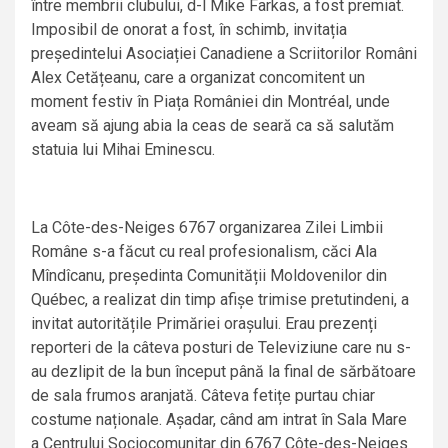
între membrii clubului, d-l Mike Farkas, a fost premiat.
Imposibil de onorat a fost, în schimb, invitația
președintelui Asociației Canadiene a Scriitorilor Români
Alex Cetățeanu, care a organizat concomitent un
moment festiv în Piața României din Montréal, unde
aveam să ajung abia la ceas de seară ca să salutăm
statuia lui Mihai Eminescu.
La Côte-des-Neiges 6767 organizarea Zilei Limbii
Române s-a făcut cu real profesionalism, căci Ala
Mîndîcanu, președinta Comunității Moldovenilor din
Québec, a realizat din timp afișe trimise pretutindeni, a
invitat autoritățile Primăriei orașului. Erau prezenți
reporteri de la câteva posturi de Televiziune care nu s-
au dezlipit de la bun început până la final de sărbătoare
de sala frumos aranjată. Câteva fetițe purtau chiar
costume naționale. Așadar, când am intrat în Sala Mare
a Centrului Sociocomunitar din 6767 Côte-des-Neiges