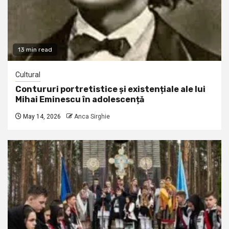
13 min read
Cultural
Contururi portretistice și existențiale ale lui
Mihai Eminescu în adolescență
May 14, 2026
Anca Sirghie