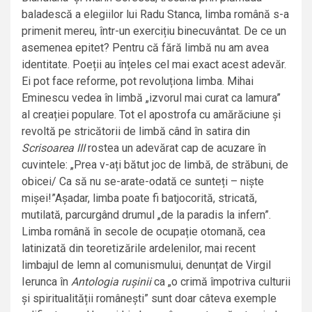
baladescă a elegiilor lui Radu Stanca, limba română s-a
primenit mereu, într-un exercițiu binecuvântat. De ce un
asemenea epitet? Pentru că fără limbă nu am avea
identitate. Poeții au înțeles cel mai exact acest adevăr.
Ei pot face reforme, pot revoluționa limba. Mihai
Eminescu vedea în limbă „izvorul mai curat ca lamura”
al creației populare. Tot el apostrofa cu amărăciune și
revoltă pe stricătorii de limbă când în satira din
Scrisoarea III
rostea un adevărat cap de acuzare în
cuvintele: „Prea v-ați bătut joc de limbă, de străbuni, de
obicei/ Ca să nu se-arate-odată ce sunteți – niște
mișei!”Așadar, limba poate fi batjocorită, stricată,
mutilată, parcurgând drumul „de la paradis la infern”.
Limba română în secole de ocupație otomană, cea
latinizată din teoretizările ardelenilor, mai recent
limbajul de lemn al comunismului, denunțat de Virgil
Ierunca în
Antologia rușinii
ca „o crimă împotriva culturii
și spiritualității românești” sunt doar câteva exemple