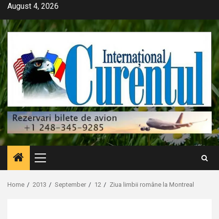
Skip
August 4, 2026
to
content
Primary
Menu
Home
2013
September
12
Ziua limbii române la Montreal