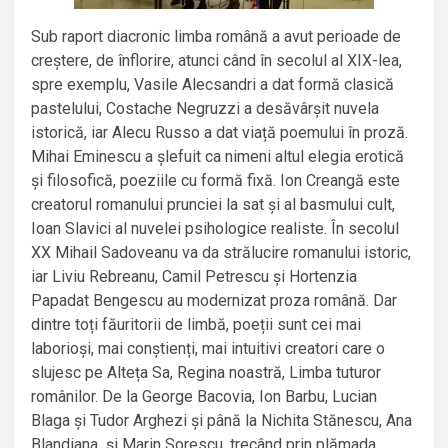
Sub raport diacronic limba română a avut perioade de
creștere, de înflorire, atunci când în secolul al XIX-lea,
spre exemplu, Vasile Alecsandri a dat formă clasică
pastelului, Costache Negruzzi a desăvârșit nuvela
istorică, iar Alecu Russo a dat viață poemului în proză.
Mihai Eminescu a șlefuit ca nimeni altul elegia erotică
și filosofică, poeziile cu formă fixă. Ion Creangă este
creatorul romanului prunciei la sat și al basmului cult,
Ioan Slavici al nuvelei psihologice realiste. În secolul
XX Mihail Sadoveanu va da strălucire romanului istoric,
iar Liviu Rebreanu, Camil Petrescu și Hortenzia
Papadat Bengescu au modernizat proza română. Dar
dintre toți făuritorii de limbă, poeții sunt cei mai
laborioși, mai conștienți, mai intuitivi creatori care o
slujesc pe Alteța Sa, Regina noastră, Limba tuturor
românilor. De la George Bacovia, Ion Barbu, Lucian
Blaga și Tudor Arghezi și până la Nichita Stănescu, Ana
Blandiana și Marin Sorescu, trecând prin plămada