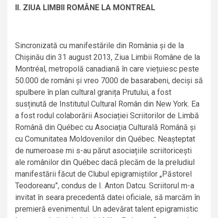
II. ZIUA LIMBII ROMÂNE LA MONTREAL
Sincronizată cu manifestările din România și de la
Chișinău din 31 august 2013, Ziua Limbii Române de la
Montréal, metropolă canadiană în care viețuiesc peste
50.000 de români și vreo 7000 de basarabeni, deciși să
spulbere în plan cultural granița Prutului, a fost
susținută de Institutul Cultural Român din New York. Ea
a fost rodul colaborării Asociației Scriitorilor de Limbă
Română din Québec cu Asociația Culturală Română și
cu Comunitatea Moldovenilor din Québec. Neașteptat
de numeroase mi s-au părut asociațiile scriitoricești
ale românilor din Québec dacă plecăm de la preludiul
manifestării făcut de Clubul epigramiștilor „Păstorel
Teodoreanu”, condus de I. Anton Datcu. Scriitorul m-a
invitat în seara precedentă datei oficiale, să marcăm în
premieră evenimentul. Un adevărat talent epigramistic