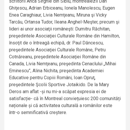
scriitorii Anca Sîrghie din Sibiu, montrealezii Dan
Ghiţescu, Adrian Erbiceanu, Ionela Manolescu, Eugen
Enea Caraghiaur, Livia Nemţeanu, Miruna şi Vicky
Tarcău, Ortansa Tudor, Ileana Anghel-Meşter, precum şi
lideri ai unor asociaţii româneşti: Dumitru Răchitan,
preşedintele Asociaţiei Culturale Române din Hamilton,
însoţit de o întreagă echipă, dr. Paul Dăncescu,
preşedintele Asociaţiei Culturale Române, Petru
Cotnăreanu, preşedintele Asociaţiei Române din
Canada, Livia Nemţeanu, preşedinta Cenaclului „Mihai
Eminescu”, Alina Nichita, preşedinta Academiei
Educative pentru Copiii Români, Ioan Opruţ,
preşedintele Şcolii Sportive Jotaikido. De la Mary
Deros am aflat -și nu mi-a scăpat expresia ei de
satisfacție- că în Montreal conviețuiesc 200 comunități
naționale și că activitatea culturală a românilor este
într-o semnificativă creștere.