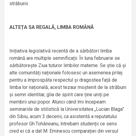
străbunii.
ALTEȚA SA REGALĂ, LIMBA ROMÂNĂ
Inițiativa legislativă recentă de a sărbători limba
română are multiple semnificații. În luna februarie se
sărbătorește Ziua tuturor limbilor materne. Se știe că și
alte comunități naționale folosesc un asemenea prilej
pentru a împrospăta respectul și dragostea față de
limba lor națională, acest tezaur moștenit de la străbuni
și semn identitar, glia de spirit care ține uniți pe
membrii unui popor. Atunci când îmi începeam
seminariile de stilistică la Universitatea „Lucian Blaga”
din Sibiu, acum 3 decenii, ca asistentă a reputatului
profesor Gh.Tohăneanu, întrebam studenții ce sens
cred ei că a dat M. Eminescu comparației din versul