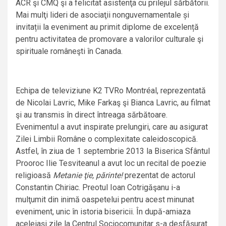
ACR şi CMQ şi a felicitat asistenţa cu prilejul sărbătorii.
Mai mulţi lideri de asociaţii nonguvernamentale și
invitații la eveniment au primit diplome de excelență
pentru activitatea de promovare a valorilor culturale şi
spirituale româneşti în Canada.
Echipa de televiziune K2 TVRo Montréal, reprezentată
de Nicolai Lavric, Mike Farkaş şi Bianca Lavric, au filmat
şi au transmis în direct întreaga sărbătoare.
Evenimentul a avut inspirate prelungiri, care au asigurat
Zilei Limbii Române o complexitate caleidoscopică.
Astfel, în ziua de 1 septembrie 2013 la Biserica Sfântul
Prooroc Ilie Tesviteanul a avut loc un recital de poezie
religioasă
Metanie ţie, părinte!
prezentat de actorul
Constantin Chiriac. Preotul Ioan Cotrigăşanu i-a
mulţumit din inimă oaspetelui pentru acest minunat
eveniment, unic în istoria bisericii. În după-amiaza
aceleiaşi zile la Centrul Sociocomunitar s-a desfăşurat