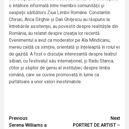
o întâlnire informală între membrii comunităţii şi
oaspeţii sărbătorii Ziua Limbii Române. Constantin
Chiriac, Anca Sîrghie și Dan Ghiţescu au răspuns la
întrebările asistenţei, au povestit despre realităţile din
România, au relatat despre creaţia lor recentă.
Evenimentul a avut ca moderator pe Ala Mîndîcanu,
mereu caldă ca simțire, orientată și înțeleaptă în rolul ei
de gazdă. A fost o discuţie interesantă despre teatrul
sibian, cu festivalul său internațional, și Radu Stanca,
ctitor și slujitor de geniu al instituției, despre limba
română, care se cuvine promovată în lume ca
purtătoare a unor valori inestimabile.
Continue
Previous
Next
Serena Williams a
PORTRET DE ARTIST –
Reading