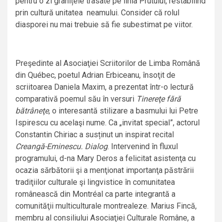
pentru o zi granițele trasate pe linia Prutului, restabilind
prin cultură unitatea neamului. Consider că rolul
diasporei nu mai trebuie să fie subestimat pe viitor.
Preşedinte al Asociaţiei Scriitorilor de Limba Română
din Québec, poetul Adrian Erbiceanu, însoţit de
scriitoarea Daniela Maxim, a prezentat într-o lectură
comparativă poemul său în versuri
Tinereţe fără
bătrâneţe
, o interesantă stilizare a basmului lui Petre
Ispirescu cu acelaşi nume. Ca „invitat special”, actorul
Constantin Chiriac a susținut un inspirat recital
Creangă-Eminescu. Dialog
. Intervenind în fluxul
programului, d-na Mary Deros a felicitat asistenţa cu
ocazia sărbătorii şi a menţionat importanţa păstrării
tradiţiilor culturale şi lingvistice în comunitatea
românească din Montréal ca parte integrantă a
comunităţii multiculturale montrealeze. Marius Fincă,
membru al consiliului Asociaţiei Culturale Române, a