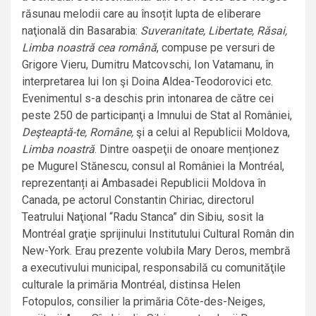
răsunau melodii care au însoțit lupta de eliberare
naţională din Basarabia:
Suveranitate, Libertate, Răsai,
Limba noastră cea română
, compuse pe versuri de
Grigore Vieru, Dumitru Matcovschi, Ion Vatamanu, în
interpretarea lui Ion şi Doina Aldea-Teodorovici etc.
Evenimentul s-a deschis prin intonarea de către cei
peste 250 de participanţi a Imnului de Stat al României,
Deşteaptă-te, Române,
şi a celui al Republicii Moldova,
Limba noastră
. Dintre oaspeţii de onoare menționez
pe Mugurel Stănescu, consul al României la Montréal,
reprezentanți ai Ambasadei Republicii Moldova în
Canada, pe actorul Constantin Chiriac, directorul
Teatrului Naţional “Radu Stanca” din Sibiu, sosit la
Montréal graţie sprijinului Institutului Cultural Român din
New-York. Erau prezente volubila Mary Deros, membră
a executivului municipal, responsabilă cu comunităţile
culturale la primăria Montréal, distinsa Helen
Fotopulos, consilier la primăria Côte-des-Neiges,