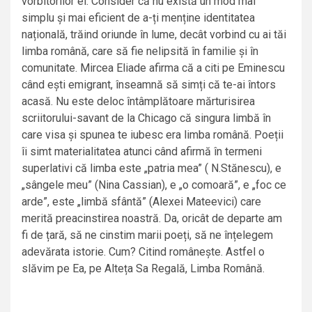
vorbitorilor ei. Consider că nu există un mod mai
simplu și mai eficient de a-ți menține identitatea
națională, trăind oriunde în lume, decât vorbind cu ai tăi
limba română, care să fie nelipsită în familie și în
comunitate. Mircea Eliade afirma că a citi pe Eminescu
când ești emigrant, înseamnă să simți că te-ai întors
acasă. Nu este deloc întâmplătoare mărturisirea
scriitorului-savant de la Chicago că singura limbă în
care visa și spunea te iubesc era limba română. Poeții
îi simt materialitatea atunci când afirmă în termeni
superlativi că limba este „patria mea” ( N.Stănescu), e
„sângele meu” (Nina Cassian), e „o comoară”, e „foc ce
arde”, este „limbă sfântă” (Alexei Mateevici) care
merită preacinstirea noastră. Da, oricât de departe am
fi de țară, să ne cinstim marii poeți, să ne înțelegem
adevărata istorie. Cum? Citind românește. Astfel o
slăvim pe Ea, pe Alteța Sa Regală, Limba Română.