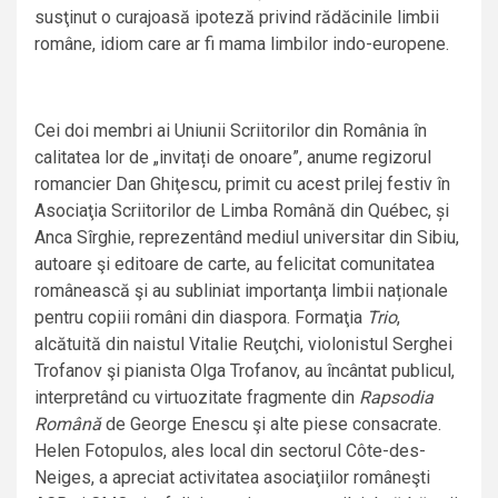
susţinut o curajoasă ipoteză privind rădăcinile limbii
române, idiom care ar fi mama limbilor indo-europene.
Cei doi membri ai Uniunii Scriitorilor din România în
calitatea lor de „invitați de onoare”, anume regizorul
romancier Dan Ghiţescu, primit cu acest prilej festiv în
Asociaţia Scriitorilor de Limba Română din Québec, și
Anca Sîrghie, reprezentând mediul universitar din Sibiu,
autoare şi editoare de carte, au felicitat comunitatea
românească şi au subliniat importanţa limbii naționale
pentru copiii români din diaspora. Formaţia
Trio
,
alcătuită din naistul Vitalie Reuţchi, violonistul Serghei
Trofanov şi pianista Olga Trofanov, au încântat publicul,
interpretând cu virtuozitate fragmente din
Rapsodia
Română
de George Enescu şi alte piese consacrate.
Helen Fotopulos, ales local din sectorul Côte-des-
Neiges, a apreciat activitatea asociaţiilor româneşti