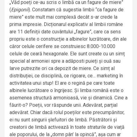
„Văd poeți ce-au scris o limbă ca un fagure de miere”
(
Epigonii
). Constatam că sugestia limbii “ca fagure de
miere” este mult mai complexă decât s-ar crede la
prima impresie. Dicționarul explicativ al limbii române
are 11 definiții date cuvântului „fagure”, care ca sens
propriu este o construcție a albinelor lucrătoare, din ale
căror celule cerifere se construiesc 8.000-10.000
celule de ceară hexagonale. Ele sunt create cu un simț
special al armoniei spre a adăposti puieți și ouă sau
larve putrezite ori ca depozit de miere. Ce simț al
distribuției, ce disciplină, ce rigoare, ce… marketing în
activitatea unui stup! El are o regină pe care toate
albinele lucrătoare o îngrijesc. Și limba română este o
asemenea structură armonioasă, vie și dinamică. Cine a
făurit-o? Poeții, vor răspunde unii. Adevărat, parțial
adevărat. Chiar dacă rolul poeților este precumpănitor,
ei nu sunt singurii șlefuitori de limbă. Păstrătorii și
creatorii de limbă activează în toate straturile de viață
ale poporului, de la „domn pân’ la opincă”, așa cum ar