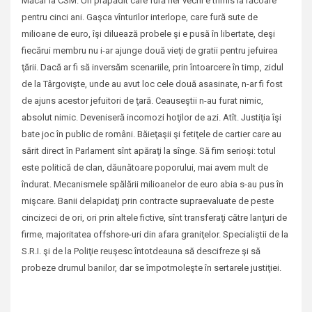
Măcar la CSM. Un prăpădit care fură fier vechi e trimis la răcoare
pentru cinci ani. Gaşca vînturilor interlope, care fură sute de
milioane de euro, îşi diluează probele şi e pusă în libertate, deşi
fiecărui membru nu i-ar ajunge două vieţi de gratii pentru jefuirea
ţării. Dacă ar fi să inversăm scenariile, prin întoarcere în timp, zidul
de la Târgovişte, unde au avut loc cele două asasinate, n-ar fi fost
de ajuns acestor jefuitori de ţară. Ceauseştii n-au furat nimic,
absolut nimic. Deveniseră incomozi hoţilor de azi. Atît. Justiţia îşi
bate joc în public de români. Băieţaşii şi fetiţele de cartier care au
sărit direct în Parlament sînt apăraţi la sînge. Să fim serioşi: totul
este politică de clan, dăunătoare poporului, mai avem mult de
îndurat. Mecanismele spălării milioanelor de euro abia s-au pus în
mişcare. Banii delapidaţi prin contracte supraevaluate de peste
cincizeci de ori, ori prin altele fictive, sînt transferaţi către lanţuri de
firme, majoritatea offshore-uri din afara graniţelor. Specialiştii de la
S.R.I. şi de la Poliţie reuşesc întotdeauna să descifreze şi să
probeze drumul banilor, dar se împotmoleşte în sertarele justiţiei.