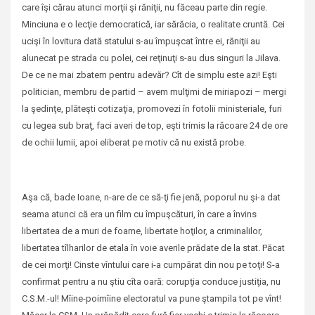
care îşi cărau atunci morţii şi răniţii, nu făceau parte din regie.
Minciuna e o lecţie democratică, iar sărăcia, o realitate cruntă. Cei
ucişi în lovitura dată statului s-au împuşcat între ei, răniţii au
alunecat pe strada cu polei, cei reţinuţi s-au dus singuri la Jilava.
De ce ne mai zbatem pentru adevăr? Cît de simplu este azi! Eşti
politician, membru de partid – avem mulţimi de miriapozi – mergi
la şedinţe, plăteşti cotizaţia, promovezi în fotolii ministeriale, furi
cu legea sub braţ, faci averi de top, eşti trimis la răcoare 24 de ore
de ochii lumii, apoi eliberat pe motiv că nu există probe.
Aşa că, bade Ioane, n-are de ce să-ţi fie jenă, poporul nu şi-a dat
seama atunci că era un film cu împuşcături, în care a învins
libertatea de a muri de foame, libertate hoţilor, a criminalilor,
libertatea tîlharilor de etala în voie averile prădate de la stat. Păcat
de cei morţi! Cinste vîntului care i-a cumpărat din nou pe toţi! S-a
confirmat pentru a nu ştiu cîta oară: corupţia conduce justiţia, nu
C.S.M.-ul! Mîine-poimîine electoratul va pune ştampila tot pe vînt!