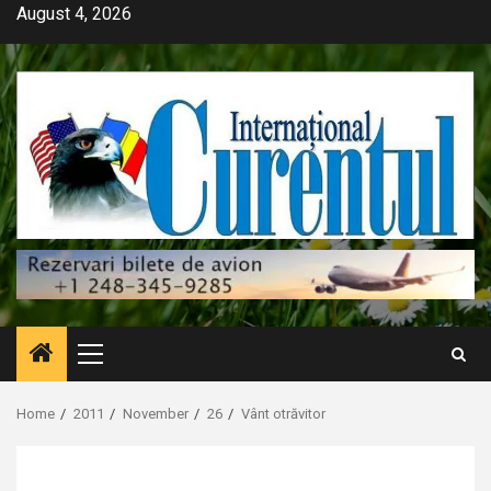
Skip
August 4, 2026
to
content
Primary
Menu
Home
2011
November
26
Vânt otrăvitor