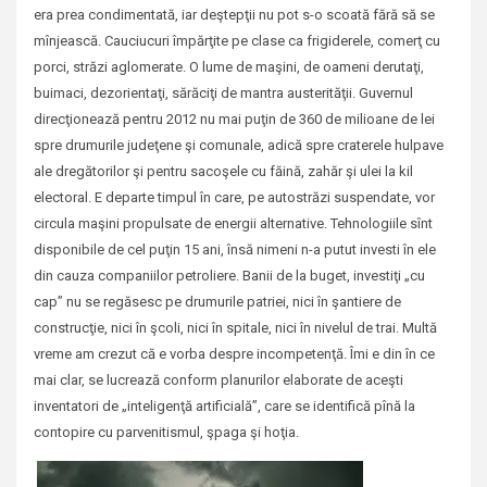
era prea condimentată, iar deştepţii nu pot s-o scoată fără să se
mînjească. Cauciucuri împărţite pe clase ca frigiderele, comerţ cu
porci, străzi aglomerate. O lume de maşini, de oameni derutaţi,
buimaci, dezorientaţi, sărăciţi de mantra austerităţii. Guvernul
direcţionează pentru 2012 nu mai puţin de 360 de milioane de lei
spre drumurile judeţene şi comunale, adică spre craterele hulpave
ale dregătorilor şi pentru sacoşele cu făină, zahăr şi ulei la kil
electoral. E departe timpul în care, pe autostrăzi suspendate, vor
circula maşini propulsate de energii alternative. Tehnologiile sînt
disponibile de cel puţin 15 ani, însă nimeni n-a putut investi în ele
din cauza companiilor petroliere. Banii de la buget, investiţi „cu
cap” nu se regăsesc pe drumurile patriei, nici în şantiere de
construcţie, nici în şcoli, nici în spitale, nici în nivelul de trai. Multă
vreme am crezut că e vorba despre incompetenţă. Îmi e din în ce
mai clar, se lucrează conform planurilor elaborate de aceşti
inventatori de „inteligenţă artificială”, care se identifică pînă la
contopire cu parvenitismul, şpaga şi hoţia.