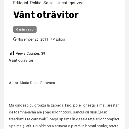
Editorial
Politic
Social
Uncategorized
Vânt otrăvitor
6 min read
November 26, 2011
Editor
Views Counter:
39
Vânt otrăvitor
Autor: Maria Diana Popescu
Mă gîndesc cu groază la zăpadă. Frig, polei, gheaţă la mal, arestări
de toamnă-iarnă ale şpăgarilor notorii. Bancul cu ruşii („Niet
freedom! Eta carnaval!”) bagă spaima în oasele reţelarilor complici.
Spaima şi atît. Un pîrîcios a aruncat o piatră în borşul hoţilor, reţeta