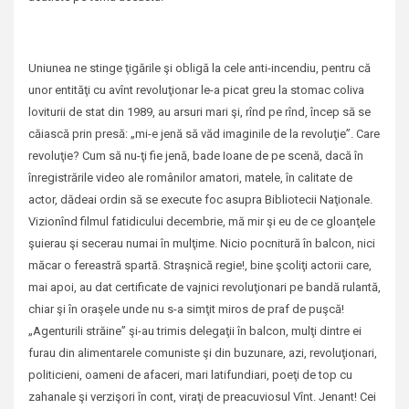
Uniunea ne stinge ţigările şi obligă la cele anti-incendiu, pentru că
unor entităţi cu avînt revoluţionar le-a picat greu la stomac coliva
loviturii de stat din 1989, au arsuri mari şi, rînd pe rînd, încep să se
căiască prin presă: „mi-e jenă să văd imaginile de la revoluţie”. Care
revoluţie? Cum să nu-ţi fie jenă, bade Ioane de pe scenă, dacă în
înregistrările video ale românilor amatori, matele, în calitate de
actor, dădeai ordin să se execute foc asupra Bibliotecii Naţionale.
Vizionînd filmul fatidicului decembrie, mă mir şi eu de ce gloanţele
şuierau şi secerau numai în mulţime. Nicio pocnitură în balcon, nici
măcar o fereastră spartă. Straşnică regie!, bine şcoliţi actorii care,
mai apoi, au dat certificate de vajnici revoluţionari pe bandă rulantă,
chiar şi în oraşele unde nu s-a simţit miros de praf de puşcă!
„Agenturili străine” şi-au trimis delegaţii în balcon, mulţi dintre ei
furau din alimentarele comuniste şi din buzunare, azi, revoluţionari,
politicieni, oameni de afaceri, mari latifundiari, poeţi de top cu
zahanale şi verzişori în cont, viraţi de preacuviosul Vînt. Jenant! Cei