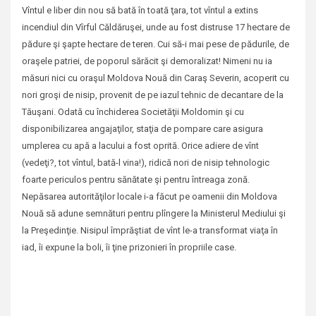
Vîntul e liber din nou să bată în toată ţara, tot vîntul a extins
incendiul din Vîrful Căldăruşei, unde au fost distruse 17 hectare de
pădure şi şapte hectare de teren. Cui să-i mai pese de pădurile, de
oraşele patriei, de poporul sărăcit şi demoralizat! Nimeni nu ia
măsuri nici cu oraşul Moldova Nouă din Caraş Severin, acoperit cu
nori groşi de nisip, provenit de pe iazul tehnic de decantare de la
Tăuşani. Odată cu închiderea Societăţii Moldomin şi cu
disponibilizarea angajaţilor, staţia de pompare care asigura
umplerea cu apă a lacului a fost oprită. Orice adiere de vînt
(vedeţi?, tot vîntul, bată-l vina!), ridică nori de nisip tehnologic
foarte periculos pentru sănătate şi pentru întreaga zonă.
Nepăsarea autorităţilor locale i-a făcut pe oamenii din Moldova
Nouă să adune semnături pentru plîngere la Ministerul Mediului şi
la Preşedinţie. Nisipul împrăştiat de vînt le-a transformat viaţa în
iad, îi expune la boli, îi ţine prizonieri în propriile case.