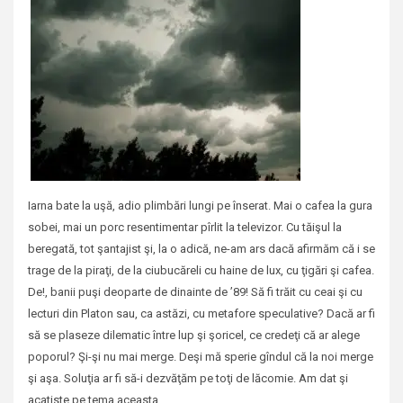
Iarna bate la uşă, adio plimbări lungi pe înserat. Mai o cafea la gura
sobei, mai un porc resentimentar pîrlit la televizor. Cu tăişul la
beregată, tot şantajist şi, la o adică, ne-am ars dacă afirmăm că i se
trage de la piraţi, de la ciubucăreli cu haine de lux, cu ţigări şi cafea.
De!, banii puşi deoparte de dinainte de ’89! Să fi trăit cu ceai şi cu
lecturi din Platon sau, ca astăzi, cu metafore speculative? Dacă ar fi
să se plaseze dilematic între lup şi şoricel, ce credeţi că ar alege
poporul? Şi-şi nu mai merge. Deşi mă sperie gîndul că la noi merge
şi aşa. Soluţia ar fi să-i dezvăţăm pe toţi de lăcomie. Am dat şi
acatiste pe tema aceasta.