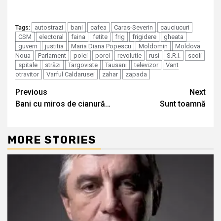
autostrazi
bani
cafea
Caras-Severin
cauciucuri
Tags:
CSM
electoral
faina
fetite
frig
frigidere
gheata
guvern
justitia
Maria Diana Popescu
Moldomin
Moldova
Noua
Parlament
polei
porci
revolutie
rusi
S.R.I.
scoli
spitale
străzi
Targoviste
Tausani
televizor
Vant
otravitor
Varful Caldarusei
zahar
zapada
Continue
Previous
Next
Bani cu miros de cianură…
Sunt toamnă
Reading
MORE STORIES