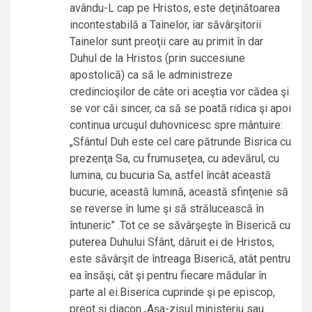
avându-L cap pe Hristos, este deţinătoarea
incontestabilă a Tainelor, iar săvârşitorii
Tainelor sunt preoţii care au primit în dar
Duhul de la Hristos (prin succesiune
apostolică) ca să le administreze
credincioşilor de câte ori aceştia vor cădea şi
se vor căi sincer, ca să se poată ridica şi apoi
continua urcuşul duhovnicesc spre mântuire:
„Sfântul Duh este cel care pătrunde Bisrica cu
prezenţa Sa, cu frumuseţea, cu adevărul, cu
lumina, cu bucuria Sa, astfel încât această
bucurie, această lumină, această sfinţenie să
se reverse în lume şi să strălucească în
întuneric” .Tot ce se săvârşeşte în Biserică cu
puterea Duhului Sfânt, dăruit ei de Hristos,
este săvârşit de întreaga Biserică, atât pentru
ea însăşi, cât şi pentru fiecare mădular în
parte al ei.Biserica cuprinde şi pe episcop,
preot şi diacon.„Aşa-zisul ministeriu sau