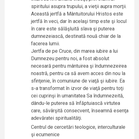
spiritului asupra trupului, a vieţii aupra morţii.
Această jertfă a Mântuitorului Hristos este
jertfă în veci, dar în acelaşi timp este şi locul
în care este sălăşluită slava şi puterea
dumnezeiască, destinată nouă chiar de la
facerea lumii.
Jertfa de pe Cruce, din marea iubire a lui
Dumnezeu pentru noi, a fost absolut
necesară pentru mântuirea şi îndumnezeirea
noastră, pentru ca să avem acces din nou la
sfinţenie, în comuniune de viaţă şi iubire. Ea
s-a transformat în izvor de viaţă pentru toţi
cei cuprinşi în umanitatea Sa îndumnezeită,
dându-le puterea să înfăptuiască virtutea
care, săvârşită consecvent, înseamnă esenţa
adevăratei spiritualităţi.
Centrul de cercetări teologice, interculturale
şi ecumenice