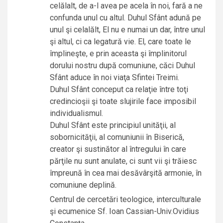
celălalt, de a-l avea pe acela în noi, fară a ne
confunda unul cu altul. Duhul Sfânt adună pe
unul şi celalălt, El nu e numai un dar, între unul
şi altul, ci ca legatură vie. El, care toate le
împlineşte, e prin aceasta şi împlinitorul
dorului nostru după comuniune, căci Duhul
Sfânt aduce în noi viaţa Sfintei Treimi.
Duhul Sfânt conceput ca relaţie între toţi
credincioşii şi toate slujirile face imposibil
individualismul.
Duhul Sfânt este principiul unităţii, al
sobornicităţii, al comuniunii în Biserică,
creator şi sustinător al întregului în care
părţile nu sunt anulate, ci sunt vii şi trăiesc
împreună în cea mai desăvârşită armonie, în
comuniune deplină.
Centrul de cercetări teologice, interculturale
şi ecumenice Sf. Ioan Cassian-Univ.Ovidius