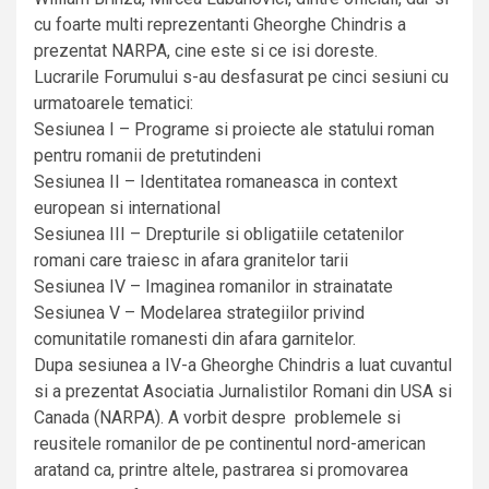
cu foarte multi reprezentanti Gheorghe Chindris a
prezentat NARPA, cine este si ce isi doreste.
Lucrarile Forumului s-au desfasurat pe cinci sesiuni cu
urmatoarele tematici:
Sesiunea I – Programe si proiecte ale statului roman
pentru romanii de pretutindeni
Sesiunea II – Identitatea romaneasca in context
european si international
Sesiunea III – Drepturile si obligatiile cetatenilor
romani care traiesc in afara granitelor tarii
Sesiunea IV – Imaginea romanilor in strainatate
Sesiunea V – Modelarea strategiilor privind
comunitatile romanesti din afara garnitelor.
Dupa sesiunea a IV-a Gheorghe Chindris a luat cuvantul
si a prezentat Asociatia Jurnalistilor Romani din USA si
Canada (NARPA). A vorbit despre problemele si
reusitele romanilor de pe continentul nord-american
aratand ca, printre altele, pastrarea si promovarea