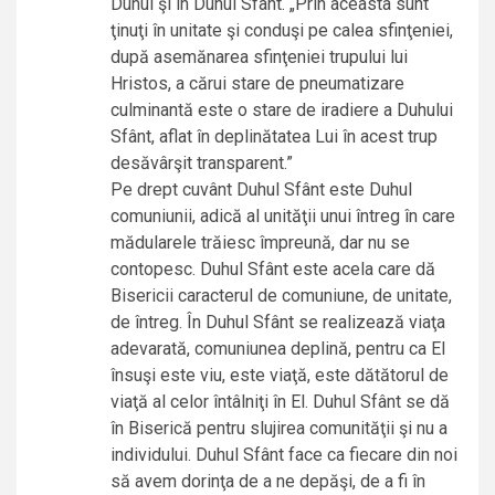
Duhul şi în Duhul Sfânt. „Prin aceasta sunt
ţinuţi în unitate şi conduşi pe calea sfinţeniei,
după asemănarea sfinţeniei trupului lui
Hristos, a cărui stare de pneumatizare
culminantă este o stare de iradiere a Duhului
Sfânt, aflat în deplinătatea Lui în acest trup
desăvârşit transparent.”
Pe drept cuvânt Duhul Sfânt este Duhul
comuniunii, adică al unităţii unui întreg în care
mădularele trăiesc împreună, dar nu se
contopesc. Duhul Sfânt este acela care dă
Bisericii caracterul de comuniune, de unitate,
de întreg. În Duhul Sfânt se realizează viaţa
adevarată, comuniunea deplină, pentru ca El
însuşi este viu, este viaţă, este dătătorul de
viaţă al celor întâlniţi în El. Duhul Sfânt se dă
în Biserică pentru slujirea comunităţii şi nu a
individului. Duhul Sfânt face ca fiecare din noi
să avem dorinţa de a ne depăşi, de a fi în