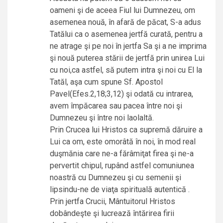
oameni şi de aceea Fiul lui Dumnezeu, om
asemenea nouă, în afară de păcat, S-a adus
Tatălui ca o asemenea jertfă curată, pentru a
ne atrage şi pe noi în jertfa Sa şi a ne imprima
şi nouă puterea stării de jertfă prin unirea Lui
cu noi,ca astfel, să putem intra şi noi cu El la
Tatăl, aşa cum spune Sf. Apostol
Pavel(Efes.2,18;3,12) şi odată cu intrarea,
avem împăcarea sau pacea între noi şi
Dumnezeu şi între noi laolaltă.
Prin Crucea lui Hristos ca supremă dăruire a
Lui ca om, este omorâtă în noi, în mod real
duşmănia care ne-a fărâmiţat firea şi ne-a
pervertit chipul, rupând astfel comuniunea
noastră cu Dumnezeu şi cu semenii şi
lipsindu-ne de viaţa spirituală autentică .
Prin jertfa Crucii, Mântuitorul Hristos
dobândeşte şi lucrează întărirea firii