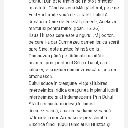
Sfântul Duh este trimis de Hristos sfinţilor
apostoli: ,,Când va venii Mângâietorul, pe care
Eu îl voi trimite vouă de la Tatăl, Duhul A
devărului, Care de la Tatăl purcede, Acela va
mărturisi pentru mine” (Ioan, 15, 26).
Iisus Hristos care este singurul ,,Mijlocitor,,,
pe care l-a dat Dumnezeu oamenilor, ca scară
spre Sine, este puntea întinsă de la
Dumnezeu până pe tărâmul umanităţii
noastre, prin ipostasul Său cel unul, care
întruneşte şi natura dumnezeiască si pe cea
omenească.
Duhul aduce în creaţiune: viaţa şi iubirea
intertreimică, ridică creaţiunea în planul iubirii
intertreimice şi al îndumnezeirii. Prin Duhul
Sfânt noi suntem ridicaţi în lumea
dumnezeiască, sau lumea dumnezeiască
pătrunde în noi. Aceasta ne preschimbă.
Biserica fiind Trupul tainic al lui Hristos şi