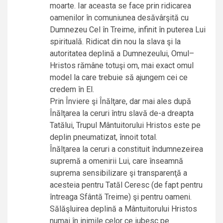
moarte. Iar aceasta se face prin ridicarea
oamenilor în comuniunea desăvârşită cu
Dumnezeu Cel în Treime, infinit în puterea Lui
spirituală. Ridicat din nou la slava şi la
autoritatea deplină a Dumnezeului, Omul–
Hristos rămâne totuşi om, mai exact omul
model la care trebuie să ajungem cei ce
credem în El.
Prin Înviere şi Înălţare, dar mai ales după
Înălţarea la ceruri întru slavă de-a dreapta
Tatălui, Trupul Mântuitorului Hristos este pe
deplin pneumatizat, înnoit total.
Înălţarea la ceruri a constituit îndumnezeirea
supremă a omenirii Lui, care înseamnă
suprema sensibilizare şi transparenţă a
acesteia pentru Tatăl Ceresc (de fapt pentru
întreaga Sfântă Treime) şi pentru oameni.
Sălăşluirea deplină a Mântuitorului Hristos
numai în inimile celor ce iubesc pe