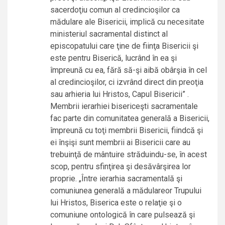
sacerdoţiu comun al credincioşilor ca
mădulare ale Bisericii, implică cu necesitate
ministeriul sacramental distinct al
episcopatului care ţine de fiinţa Bisericii şi
este pentru Biserică, lucrând în ea şi
împreună cu ea, fără să-şi aibă obârşia în cel
al credincioşilor, ci izvrând direct din preoţia
sau arhieria lui Hristos, Capul Bisericii” .
Membrii ierarhiei bisericeşti sacramentale
fac parte din comunitatea generală a Bisericii,
împreună cu toţi membrii Bisericii, fiindcă şi
ei înşişi sunt membrii ai Bisericii care au
trebuinţă de mântuire străduindu-se, în acest
scop, pentru sfinţirea şi desăvârşirea lor
proprie. „Între ierarhia sacramentală şi
comuniunea generală a mădulareor Trupului
lui Hristos, Biserica este o relaţie şi o
comuniune ontologică în care pulsează şi