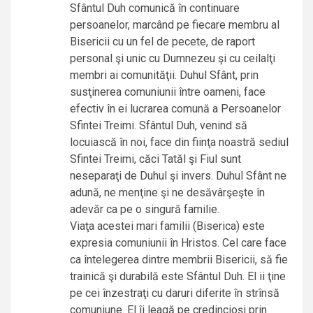
Sfântul Duh comunică în continuare
persoanelor, marcând pe fiecare membru al
Bisericii cu un fel de pecete, de raport
personal şi unic cu Dumnezeu şi cu ceilalţi
membri ai comunităţii. Duhul Sfânt, prin
susţinerea comuniunii între oameni, face
efectiv în ei lucrarea comună a Persoanelor
Sfintei Treimi. Sfântul Duh, venind să
locuiască în noi, face din fiinţa noastră sediul
Sfintei Treimi, căci Tatăl şi Fiul sunt
neseparaţi de Duhul şi invers. Duhul Sfânt ne
adună, ne menţine şi ne desăvârşeşte în
adevăr ca pe o singură familie.
Viaţa acestei mari familii (Biserica) este
expresia comuniunii în Hristos. Cel care face
ca întelegerea dintre membrii Bisericii, să fie
trainică şi durabilă este Sfântul Duh. El ii ţine
pe cei înzestraţi cu daruri diferite în strînsă
comuniune. El îi leagă pe credincioşi prin