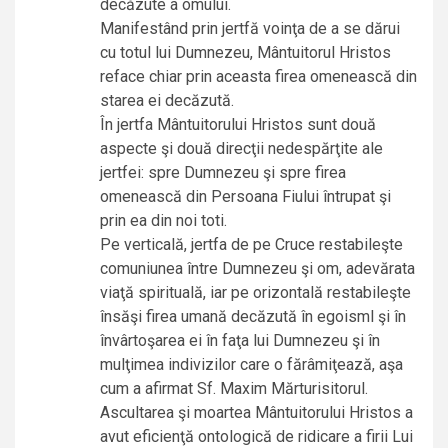
decăzute a omului.
Manifestând prin jertfă voinţa de a se dărui
cu totul lui Dumnezeu, Mântuitorul Hristos
reface chiar prin aceasta firea omenească din
starea ei decăzută.
În jertfa Mântuitorului Hristos sunt două
aspecte şi două direcţii nedespărţite ale
jertfei: spre Dumnezeu şi spre firea
omenească din Persoana Fiului întrupat şi
prin ea din noi toti.
Pe verticală, jertfa de pe Cruce restabileşte
comuniunea între Dumnezeu şi om, adevărata
viaţă spirituală, iar pe orizontală restabileşte
însăşi firea umană decăzută în egoisml şi în
învârtoşarea ei în faţa lui Dumnezeu şi în
mulţimea indivizilor care o fărâmiţează, aşa
cum a afirmat Sf. Maxim Mărturisitorul.
Ascultarea şi moartea Mântuitorului Hristos a
avut eficienţă ontologică de ridicare a firii Lui