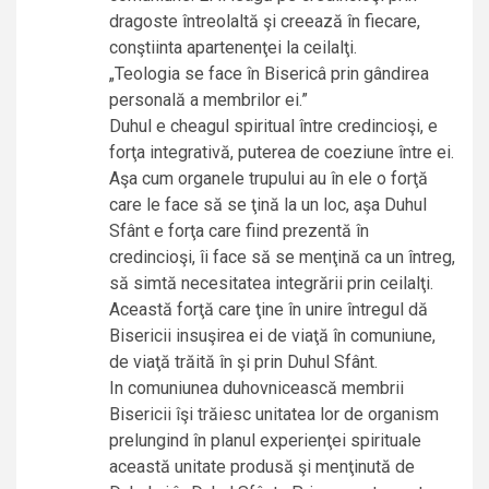
dragoste întreolaltă şi creează în fiecare,
conştiinta apartenenţei la ceilalţi.
„Teologia se face în Bisericâ prin gândirea
personală a membrilor ei.”
Duhul e cheagul spiritual între credincioşi, e
forţa integrativă, puterea de coeziune între ei.
Aşa cum organele trupului au în ele o forţă
care le face să se ţină la un loc, aşa Duhul
Sfânt e forţa care fiind prezentă în
credincioşi, îi face să se menţină ca un întreg,
să simtă necesitatea integrării prin ceilalţi.
Această forţă care ţine în unire întregul dă
Bisericii insuşirea ei de viaţă în comuniune,
de viaţă trăită în şi prin Duhul Sfânt.
In comuniunea duhovnicească membrii
Bisericii îşi trăiesc unitatea lor de organism
prelungind în planul experienţei spirituale
această unitate produsă şi menţinută de