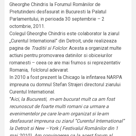
Gheorghe Chindris la Forumul Românilor de
Pretutindeni desfasurat in Bucuresti la Palatul
Parlamentului, in perioada 30 septembrie – 2
octombrie, 2011.
Colegul Gheorghe Chindris este colaborator la ziarul
„Curentul International” din Detroit, unde realizeaza
pagina de
Traditii si Folclor
. Acesta a organizat multe
actiuni pentru promovarea datinilor si obiceiurilor
romanesti – ceea ce are mai frumos si reprezentativ
Romania, folclorul adevarat.
In 2010 a fost prezent la Chicago la infintarea NARPA
impreuna cu domnul Stefan Strajeri directorul ziarului
Curentul International.
”A
ici, la Bucuresti, m-am bucurat mult ca am fost
recunoscut de foarte multi romani ca urmare a
evenimentelor pe care le-am organizat si le-am
desfasurat impreuna cu ziarul ”Curentul International”
la Detroit si New –York ( Festivalul Românilor din 1
mai 2010). Am convingerea ca la acest forum al