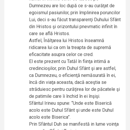
Dumnezeu are loc după ce s-au curăţat de
egoismul pasiunilor, prin împlinirea poruncilor
Lui, deci s-au făcut transparenţi Duhului Sfânt
din Hristos şi orizontului pnevmatic infinit în
care se află Hristos.
Astfel, Înălţarea lui Hristos înseamnă
ridicarea lui ca om la treapta de supremă
eficacitate asupra celor ce cred.
El este prezent cu Tatăl în fiinţa intimă a
credincioşilor, prin Duhul Sfânt şi are astfel,
ca Dumnezeu, o eficienţă nemăsurată în ei,
încă din viaţa aceasta, dacă aceştia se
străduiesc pentru curăţirea lor de păcatele şi
de patimile care îi închid în ei înşişi.
Sfântul Irineu spune: “Unde este Biserică
acolo este Duhul Sfânt şi unde este Duhul
acolo este Biserica”.
Prin Sfântul Duh se manifestă in lume voinţa