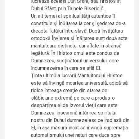
lucrează acelaşi Duh Sfânt, sau Hristos în
Duhul Sfânt, prin Tainele Bisericii” .
Un alt temei al spiritualităţii autentice îl
constituie şi Înălţarea la cer şi şederea de-a
dreapta Tatălui întru slavă. După învăţătura
ortodoxă Învierea şi Înălţarea sunt două acte
mântuitoare distincte, dar aflate în strânsă
legătură. În Hristos omul este condus de
Dumnezeu, susţinătorul universului, spre
îndumnezeirea în care se află El.
Ţinta ultimă a lucrării Mântuitorului Hristos
este să învingă moartea universală, adică să
ridice întreaga creaţie din starea de
slăbiciune extremă pe care a produs-o
despărţirea ei de izvorul vieţii care este
Dumnezeu: înseamnă întărirea spiritului
nostru din Duhul dumnezeiesc ce iradiază din
El, în aşa măsură încât să învingă supremaţia
automatismului unei naturi care duce spre