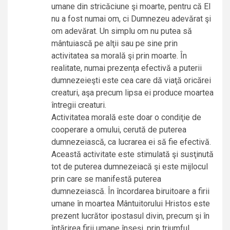
umane din stricăciune şi moarte, pentru că El
nu a fost numai om, ci Dumnezeu adevărat şi
om adevărat. Un simplu om nu putea să
mântuiască pe alţii sau pe sine prin
activitatea sa morală şi prin moarte. În
realitate, numai prezenţa efectivă a puterii
dumnezeieşti este cea care dă viaţă oricărei
creaturi, aşa precum lipsa ei produce moartea
întregii creaturi.
Activitatea morală este doar o condiţie de
cooperare a omului, cerută de puterea
dumnezeiască, ca lucrarea ei să fie efectivă.
Această activitate este stimulată şi susţinută
tot de puterea dumnezeiacă şi este mijlocul
prin care se manifestă puterea
dumnezeiască. În încordarea biruitoare a firii
umane în moartea Mântuitorului Hristos este
prezent lucrător ipostasul divin, precum şi în
întărirea firii umane înseşi, prin triumful