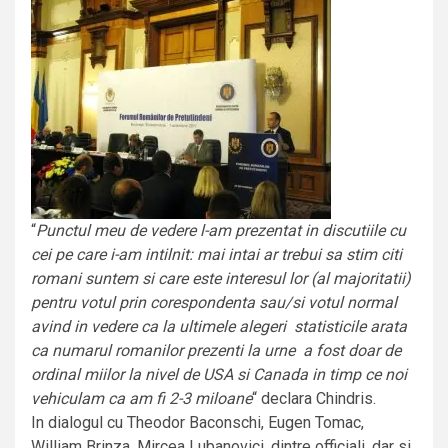
“
Punctul meu de vedere l-am prezentat in discutiile cu
cei pe care i-am intilnit: mai intai ar trebui sa stim citi
romani suntem si care este interesul lor (al majoritatii)
pentru votul prin corespondenta sau/si votul normal
avind in vedere ca la ultimele alegeri statisticile arata
ca numarul romanilor prezenti la urne a fost doar de
ordinal miilor la nivel de USA si Canada in timp ce noi
vehiculam ca am fi 2-3 miloane
“ declara Chindris.
In dialogul cu Theodor Baconschi, Eugen Tomac,
William Brinza, Mircea Lubanovici, dintre officiali, dar si