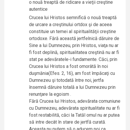
o nouă treaptă de ridicare a vieţii creştine
autentice
Crucea lui Hristos semnifică o nouă treaptă
de urcare a creştinului ortdox şi de aceea
constituie un temei al spiritualităţii creştine
ortodoxe. Fără această jertfelnică dăruire de
Sine a lui Dumnezeu, prin Hristos, viaţa nu ar
fi fost deplină, spiritualitatea creştină nu ar fi
stat pe adevăratele-i fundamente. Căci, prin
Crucea lui Hristos a fost omorâtă în noi
duşmănia(Efes. 2, 16), am fost împăcaţi cu
Dumnezeu şi totodată între noi, jertfa
însemnă dăruire totală a lui Dumnezeu prin
renunţare la egoism .
Fără Crucea lui Hristos, adevărata comuniune
cu Dumnezeu, adevărata spiritualitate nu ar fi
fost restabilită, căci la Tatăl omul nu ar putea
să intre decât în stare de jertfă curată.
Aceasta nu putem să o aducem noi ca