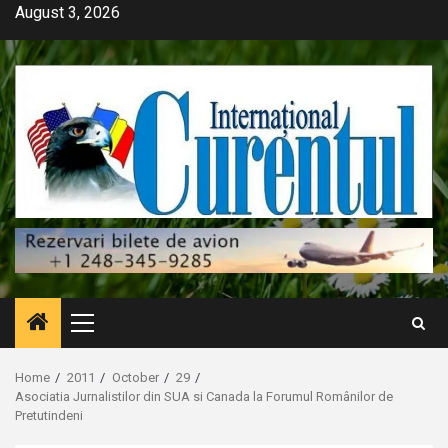
Skip
August 3, 2026
to
content
Primary
Menu
Home
2011
October
29
Asociatia Jurnalistilor din SUA si Canada la Forumul Românilor de
Pretutindeni