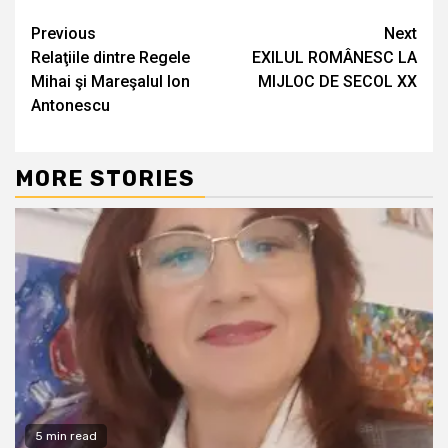
Continue
Previous
Next
Relaţiile dintre Regele
EXILUL ROMÂNESC LA
Reading
Mihai şi Mareşalul Ion
MIJLOC DE SECOL XX
Antonescu
MORE STORIES
5 min read