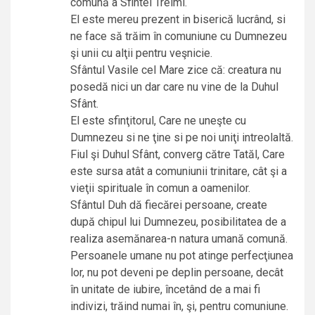
comună a Sfintei Treimi.
El este mereu prezent in biserică lucrând, si
ne face să trăim în comuniune cu Dumnezeu
şi unii cu alţii pentru veşnicie.
Sfântul Vasile cel Mare zice că: creatura nu
posedă nici un dar care nu vine de la Duhul
Sfânt.
El este sfinţitorul, Care ne uneşte cu
Dumnezeu si ne ţine si pe noi uniţi intreolaltă.
Fiul şi Duhul Sfânt, converg către Tatăl, Care
este sursa atât a comuniunii trinitare, cât şi a
vieţii spirituale în comun a oamenilor.
Sfântul Duh dă fiecărei persoane, create
după chipul lui Dumnezeu, posibilitatea de a
realiza asemănarea-n natura umană comună.
Persoanele umane nu pot atinge perfecţiunea
lor, nu pot deveni pe deplin persoane, decât
în unitate de iubire, încetând de a mai fi
indivizi, trăind numai în, şi, pentru comuniune.