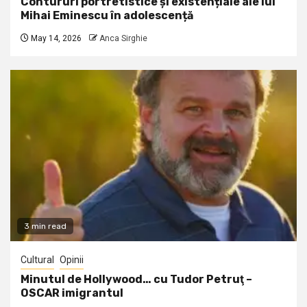
Contururi portretistice și existențiale ale lui
Mihai Eminescu în adolescență
May 14, 2026
Anca Sirghie
3 min read
Cultural
Opinii
Minutul de Hollywood… cu Tudor Petruţ –
OSCAR imigrantul