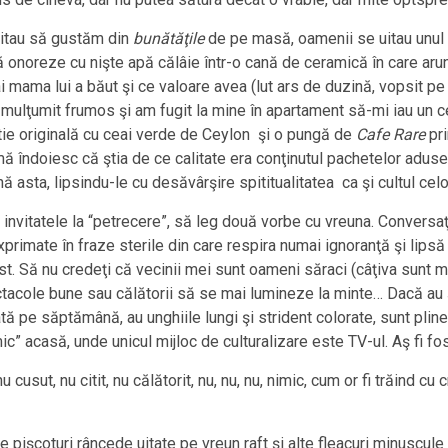
vitau să gustăm din
bunătăţile
de pe masă, oamenii se uitau unul la
ă onoreze cu nişte apă călâie într-o cană de ceramică în care aru
 mama lui a băut şi ce valoare avea (lut ars de duzină, vopsit p
m mulţumit frumos şi am fugit la mine în apartament să-mi iau un
tie originală cu ceai verde de Ceylon şi o pungă de
Cafe
Rare
pri
ă îndoiesc că ştia de ce calitate era conţinutul pachetelor adus
 asta, lipsindu-le cu desăvârşire spititualitatea ca şi cultul celor
invitatele la “petrecere”, să leg două vorbe cu vreuna. Conversaţi
xprimate în fraze sterile din care respira numai ignoranţă şi lipsă
ost. Să nu credeţi că vecinii mei sunt oameni săraci (câţiva sunt mil
ctacole bune sau călătorii să se mai lumineze la minte… Dacă au ş
tă pe săptămână, au unghiile lungi şi strident colorate, sunt pli
mic” acasă, unde unicul mijloc de culturalizare este TV-ul. Aş fi f
cusut, nu citit, nu călătorit, nu, nu, nu, nimic, cum or fi trăind cu
işcoturi râncede uitate pe vreun raft şi alte fleacuri minuscule 