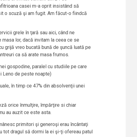
itrioana casei m-a oprit insistând să
 o scuză şi am fugit. Am făcut-o fiindcă
vicii grele în ţară sau aici, când ne
 masa lor, dacă invitam la ceea ce se
 cu grijă vreo bucată bună de şuncă luată pe
antreuri ca să arate masa frumos.
ei gospodine, paralel cu studiile pe care
lui Leno de peste noapte)
uale, în timp ce 47% din absolvenţii unei
 orice înmulţire, împărţire si chiar
 nu au auzit ce este asta.
mânesc primitori şi generoşi erau încântaţi
tot dragul să dormi la ei şi-ţi ofereau patul