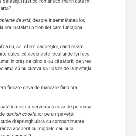
e peiesajul rustico-romantico-marin care mi-
 artă?
obiecte de artă
, despre însemnătatea lor,
ia era instalat un trenuleţ care funcţiona.
cafea nu, să ofere oaspeţilor, când m-am
arte dulce, că acela este locul unde îşi face
umai în oraş de când s-au căsătorit, de vreo
reclamă să nu cumva să lipsim de la invitaţia
em fiecare ceva de mâncare fiind ora
pe toată lumea să servească ceva de pe masa
 de
danish cookie
, iar pe un şerveţel
 o cutie dreptunghiulară cu compartimente
 brânză acoperit cu migdale sau nuci.
rezece oameni!?