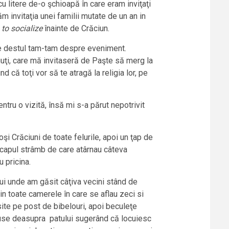
u litere de-o şchioapă în care eram inviţaţi
 invitaţia unei familii mutate de un an in
c
to socialize
înainte de Crăciun.
use destul tam-tam despre eveniment.
guţi, care mă invitaseră de Paşte să merg la
d că toţi vor să te atragă la religia lor, pe
ru o vizită, însă mi s-a părut nepotrivit
şi Crăciuni de toate felurile, apoi un ţap de
n capul strâmb de care atârnau câteva
 pricina.
ui unde am găsit câţiva vecini stând de
 toate camerele în care se aflau zeci si
site pe post de bibelouri, apoi beculeţe
 puse deasupra patului sugerând că locuiesc