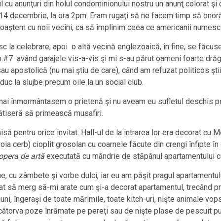
 cu anunţuri din holul condominionului nostru un anunţ colorat şi c
14 decembrie, la ora 2pm. Eram rugaţi să ne facem timp să onorăm
unoaştem cu noii vecini, ca să împlinim ceea ce americanii numes
sc la celebrare, apoi o altă vecină englezoaică, în fine, se făc
p.#7 având garajele vis-a-vis şi mi s-au părut oameni foarte dră
au apostolică (nu mai ştiu de care), când am refuzat politicos ştiin
duc la slujbe precum oile la un social club.
ai înmormântasem o prietenă şi nu aveam eu sufletul deschis pent
ătiseră să primească musafiri.
pentru orice invitat. Hall-ul de la intrarea lor era decorat cu Mo
ia cerb) cioplit grosolan cu coarnele făcute din crengi înfipte î
opera de artă
executată cu mândrie de stăpânul apartamentului cu
, cu zâmbete şi vorbe dulci, iar eu am păşit pragul apartamentul
 să merg să-mi arate cum şi-a decorat apartamentul, trecând prin
uni, îngeraşi de toate mărimile, toate kitch-uri, nişte animale vop
ul câtorva poze înrămate pe pereţi sau de nişte plase de pescuit