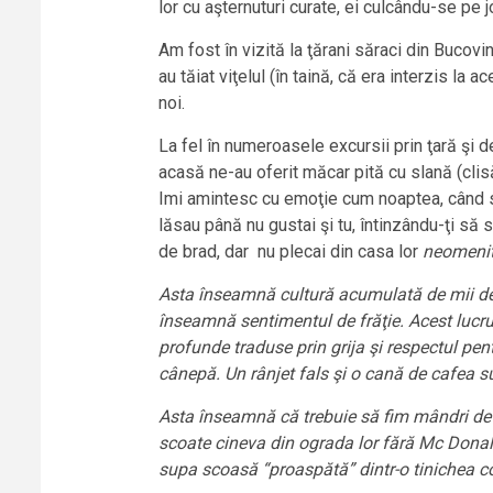
lor cu aşternuturi curate, ei culcându-se pe j
Am fost în vizită la ţărani săraci din Buco
au tăiat viţelul (în taină, că era interzis la 
noi.
La fel în numeroasele excursii prin ţară şi de
acasă ne-au oferit măcar pită cu slană (clisă
Imi amintesc cu emoţie cum noaptea, când st
lăsau până nu gustai şi tu, întinzându-ţi să s
de brad, dar nu plecai din casa lor
neomenit
Asta înseamnă cultură acumulată de mii de
înseamnă sentimentul de frăţie. Acest lucru
profunde traduse prin grija şi respectul pen
cânepă. Un rânjet fals şi o cană de cafea sur
Asta înseamnă că trebuie să fim mândri de n
scoate cineva din ograda lor fără Mc Donald
supa scoasă “proaspătă” dintr-o tinichea co