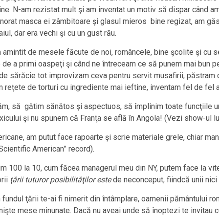
e. N-am rezistat mult şi am inventat un motiv să dispar când amf
orat masca ei zâmbitoare şi glasul mieros bine regizat, am găsit
ul, dar era vechi şi cu un gust rău.
amintit de mesele făcute de noi, româncele, bine şcolite şi cu ser
 de a primi oaspeţi şi când ne întreceam ce să punem mai bun pe
e de sărăcie tot improvizam ceva pentru servit musafirii, păstram
eţete de torturi cu ingrediente mai ieftine, inventam fel de fel 
, să gătim sănătos şi aspectuos, să împlinim toate funcţiile un
xicului şi nu spunem că Franţa se află în Angola! (Vezi show-ul 
ricane, am putut face rapoarte şi scrie materiale grele, chiar man
“Scientific American” record).
m 100 la 10, cum făcea managerul meu din NY, putem face la viteză
rii
ţării tuturor posibilităţilor este
de neconceput, fiindcă unii nici
undul ţării te-ai fi nimerit din întâmplare, oamenii pământului ro
 nişte mese minunate. Dacă nu aveai unde să înoptezi te invitau cu 