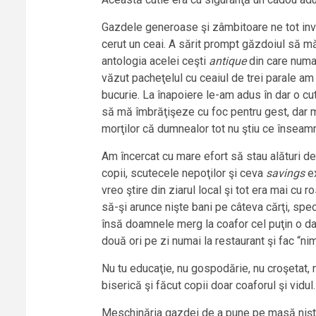
Gazdele generoase şi zâmbitoare ne tot in
cerut un ceai. A sărit prompt găzdoiul să m
antologia acelei ceşti
antique
din care numai
văzut pacheţelul cu ceaiul de trei parale a
bucurie. La înapoiere le-am adus în dar o cu
să mă îmbrăţişeze cu foc pentru gest, dar m
morţilor că dumnealor tot nu ştiu ce înseamnă
Am încercat cu mare efort să stau alături de 
copii, scutecele nepoţilor şi ceva
savings
e
vreo ştire din ziarul local şi tot era mai cu r
să-şi arunce nişte bani pe câteva cărţi, spe
însă doamnele merg la coafor cel puţin o da
două ori pe zi numai la restaurant şi fac “ni
Nu tu educaţie, nu gospodărie, nu croşetat, nu 
biserică şi făcut copii doar coaforul şi vidul.
Meschinăria gazdei de a pune pe masă nişte p