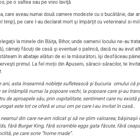
os, pe o saltea sau pe vreo laviţă.
vina, care aveau numai două camere modeste cu o bucătărie, dar am
acel timp), pe care l-au declarat mort şi împărţit cu veterinarul si 
legaţii la minele din Băiţa, Bihor, unde oamenii locului ne-au trata
), cârnaţi făcuţi de casă şi eventual o palincă, dacă nu au avut alt
ăteam în abataje alături de ei la măsurători, îşi desfăceau pâin
erveşti primul. La fel moţii din Apuseni, săracii-săracilor, te înv
.
 ani
,
asta înseamnă nobleţe sufletească şi bucuria omului că poat
 se întâmplă numai la popoare vechi, la popoare care şi-au transm
tru de aproapele său, prin ospitalitate, sentiment care nu există 
ogat este tot ce oferă ei unui om pe care l-au invitat în casă..
eamul din care ne-am ridicat şi să ne ştim valoarea; băşinaşii n-
s, fără Burger King, fără scramble eggs gata făcute, fără ceapa 
clită, pe care scrie “home made”.