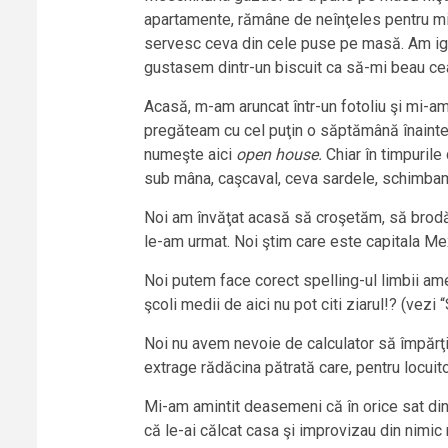
apartamente, rămâne de neînţeles pentru min
servesc ceva din cele puse pe masă. Am ign
gustasem dintr-un biscuit ca să-mi beau ceai
Acasă, m-am aruncat într-un fotoliu şi mi-am 
pregăteam cu cel puţin o săptămână înainte
numeşte aici
open house.
Chiar în timpuril
sub mâna, caşcaval, ceva sardele, schimbam r
Noi am învăţat acasă să croşetăm, să brodăm
le-am urmat. Noi ştim care este capitala Me
Noi putem face corect spelling-ul limbii ame
şcoli medii de aici nu pot citi ziarul!? (vezi 
Noi nu avem nevoie de calculator să împărţi
extrage rădăcina pătrată care, pentru locuito
Mi-am amintit deasemeni că în orice sat din f
că le-ai călcat casa şi improvizau din nimic