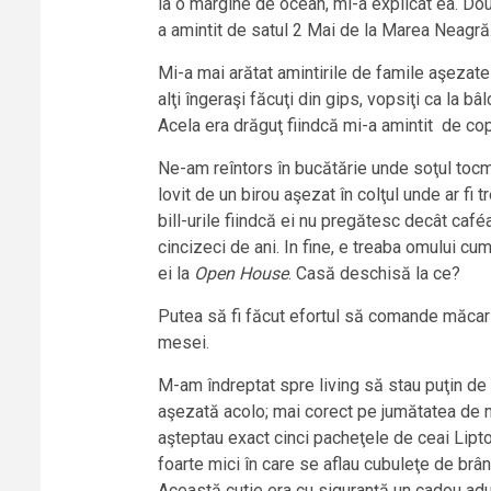
la o margine de ocean, mi-a explicat ea. Do
a amintit de satul 2 Mai de la Marea Neagră.
Mi-a mai arătat amintirile de famile aşezat
alţi îngeraşi făcuţi din gips, vopsiţi ca la b
Acela era drăguţ fiindcă mi-a amintit de cop
Ne-am reîntors în bucătărie unde soţul tocm
lovit de un birou aşezat în colţul unde ar fi
bill-urile fiindcă ei nu pregătesc decât café
cincizeci de ani. In fine, e treaba omului cu
ei la
Open House
. Casă deschisă la ce?
Putea să fi făcut efortul să comande măcar
mesei.
M-am îndreptat spre living să stau puţin de
aşezată acolo; mai corect pe jumătatea de m
aşteptau exact cinci pacheţele de ceai Lipto
foarte mici în care se aflau cubuleţe de brâ
Această cutie era cu siguranţă un cadou adu