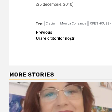
(
25 decembrie, 2010)
Craciun
Monica Corleanca
OPEN HOUSE - P
Tags:
Continue
Previous
Urare cititorilor noştri
Reading
MORE STORIES