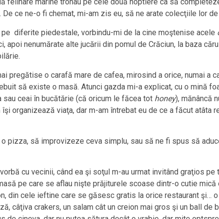
uă felinare marine tronau pe cele două noptiere ca să completez
 De ce ne-o fi chemat, mi-am zis eu, să ne arate colecţiile lor de
e pe diferite piedestale, vorbindu-mi de la cine moştenise acele
âlci, apoi nenumărate alte jucării din pomul de Crăciun, la baza căru
ilărie.
ai pregătise o carafă mare de cafea, mirosind a orice, numai a 
 trebuit să existe o masă. Atunci gazda mi-a explicat, cu o mină fo
a sau ceai în bucătărie (că oricum le făcea tot
honey
), mănâncă n
m îşi organizează viaţa, dar m-am întrebat eu de ce a făcut atâta 
 o pizza, să improvizeze ceva simplu, sau să ne fi spus să aduc
 vorbă cu vecinii, când ea şi soţul m-au urmat invitând graţios 
asă pe care se aflau nişte prăjiturele scoase dintr-o cutie mică
n, din cele ieftine care se găsesc gratis la orice restaurant şi…
nză, câţiva crakers, un salam cât un creion mai gros şi un ball de
s de cineva, dar nu putea sătura decât o vrabie, dar mite optsp