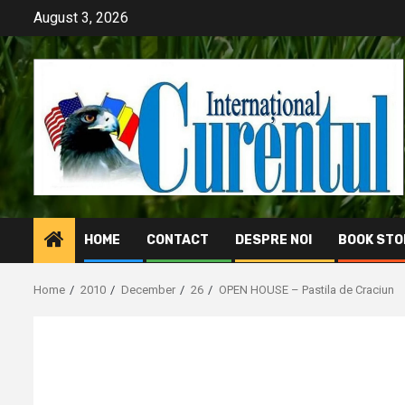
Skip
August 3, 2026
to
content
HOME
CONTACT
DESPRE NOI
BOOK STO
Home
2010
December
26
OPEN HOUSE – Pastila de Craciun