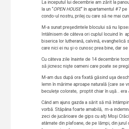
La inceputul lui decembrie am zărit la panoul
la un “
OPEN HOUSE
“ în apartamentul #7 pe 
condo-ul nostru, prilej cu care să ne mai c
M-a sunat preşedintele blocului să nu lipse
Intâlnisem de câteva ori cuplul locuind în a
biserica lor lutherană, calvină, evanghelică s
care nici ei nu şi-o cunosc prea bine, dar se 
Cu câteva zile înainte de 14 decembrie tocm
să jicnesc nişte oameni care poate se preg
M-am dus după ora fixată găsind uşa deschisă 
lemn în mărime aproape naturală (care se vro
beculeţe colorate, proptit chiar în uşă… era
Când am ajuns gazda a sărit să mă întâmpine
vorbă. Stăpâna foarte amabilă, m-a indemnat
zeci de jucărioare de gips cu alţi Moşi Crăci
atârnate din plafoane, de pe lămpi, din jur