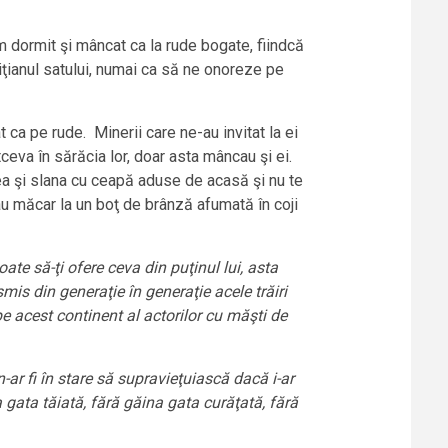
 dormit şi mâncat ca la rude bogate, fiindcă
miliţianul satului, numai ca să ne onoreze pe
t ca pe rude. Minerii care ne-au invitat la ei
ceva în sărăcia lor, doar asta mâncau şi ei.
ea şi slana cu ceapă aduse de acasă şi nu te
itau măcar la un boţ de brânză afumată în coji
e să-ţi ofere ceva din puţinul lui, asta
is din generaţie în generaţie acele trăiri
pe acest continent al actorilor cu măşti de
ar fi în stare să supravieţuiască dacă i-ar
gata tăiată, fără găina gata curăţată, fără