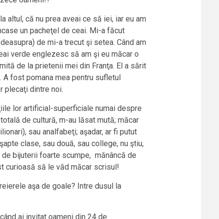
 altul, că nu prea aveai ce să iei, iar eu am
ncase un pacheţel de ceai. Mi-a făcut
e deasupra) de mi-a trecut şi setea. Când am
 ceai verde englezesc să am şi eu măcar o
mită de la prietenii mei din Franţa. El a sărit
e. A fost pomana mea pentru sufletul
 plecaţi dintre noi.
ile lor artificial-superficiale numai despre
 totală de cultură, m-au lăsat mută; măcar
ionari), sau analfabeţi; aşadar, ar fi putut
apte clase, sau două, sau college, nu ştiu,
ne de bijuterii foarte scumpe, mănâncă de
ost curioasă să le văd măcar scrisul!
 creierele aşa de goale? Intre dusul la
când ai invitat oameni din 24 de