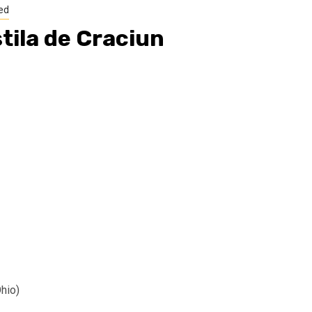
ed
ila de Craciun
Ohio)