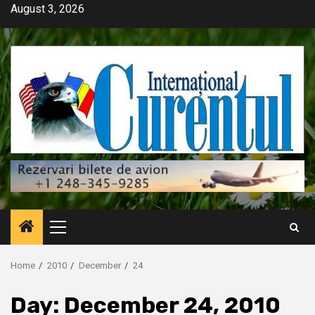
Skip
August 3, 2026
to
content
Primary
Menu
Home
2010
December
24
Day:
December 24, 2010