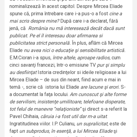
nominalizează în acest capitol. Despre Mircea Eliade
spune că, prima întrebare care i-a pus-o a fost
cine a
mai scris despre mine?
După care i-a declarat, fără
jenă, că
România nu mă interesează decât dacă sunt
publicat. Pe el îl interesau doar afirmarea si
publicitatea strict personală.
În plus, aflăm că Mircea
Eliade
nu avea nici o educaţie şi sensibilitate artistică.
E.M.Cioran i-a spus,
între altele, aproape radios,
cum
cinci savanţi francezi, într-o emisiune TV
pur şi simplu
au desfiinţat
Istoria credinţelor si ideile religioase a lui
Mircea Eliade – de sus din neant, fiind acum e mai in
temă -, scrie că istoria lui Eliade
are lacune şi erori.
S-
a documentat la faţa locului.
Am cunoscut şi alte forme
de servilism, insistenţe umilitoare, telefoane disperate,
tot felul de manevre “relaţioniste”
şi direct s-a referit la
Pavel Chihaia,
căruia i-a fost util dar m-a uitat
.
Ingratitudinea viilor. I.P. Culianu,
un supralicitat,
este de
fapt
un subprodus, în esenţă, a lui Mircea Eliade
şi