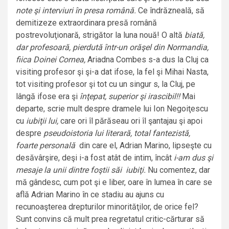
note şi interviuri în presa română.
Ce îndrăzneală, să
demitizeze extraordinara presă română
postrevoluţionară, strigător la luna nouă! O altă
biată,
dar profesoară, pierdută într-un orăşel din Normandia,
fiica Doinei Cornea,
Ariadna Combes s-a dus la Cluj ca
visiting profesor şi şi-a dat ifose, la fel şi Mihai Nasta,
tot visiting profesor şi tot cu un singur s, la Cluj, pe
lângă ifose era şi
înţepat, superior şi irascibil!!
Mai
departe, scrie mult despre dramele lui Ion Negoiţescu
cu
iubiţii lui,
care ori îl părăseau ori îl şantajau şi apoi
despre
pseudoistoria lui literară, total fantezistă,
foarte personală
din care el, Adrian Marino, lipseşte cu
desăvârşire, deşi i-a fost atât de intim, încât
i-am dus şi
mesaje la unii dintre foştii săi iubiţi.
Nu comentez, dar
mă gândesc, cum pot şi e liber, oare în lumea în care se
află Adrian Marino în ce stadiu au ajuns cu
recunoaşterea drepturilor minorităţilor, de orice fel?
Sunt convins că mult prea regretatul critic-cărturar să