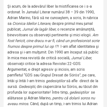
Şi acum, de la adevărul liber la mistificarea ce i s-a
ordonat. În Jurnalul Literar numărul 38 – 39 din 1990,
Adrian Marino, fără să ne cunoaştem, a scris, în rubrica
sa
Cronica Ideilor Literare
, despre primul meu jurnal
publicat,
Jurnal de lagăr liber
, o recenzie amănunţită,
binevoitoare cu observaţii pertinente şi mici elogii
. Am
fost fericit, cine dracu n-ar fi, când un profesionist scrie
frumos despre primul lui op !?!
I-am aflat identitatea şi
adresa şi i-am mulţumit. Din 1990 am început să public
în mica mea revistă de critică socială,
Jurnal Liber
,
observaţii critice la adresa Revistei 22-GDS.
Argumentat, e drept agresiv şi incisiv, am scris
pamfletul “GDS sau Grupul Dresat de Sörös”, pe care,
întâi şi întâi l-am trimis
gedesiştilor
să afle direct de la
sursă.
Gedesiştii
, din ciupercăria lui Sörös, au tăcut din
profunda lor superioritate! Între timp,
gedesiştilor
se
alăturase şi Adrian Marino,
pentru că dolarii soros nu
aveau miros.
Când, după un timp, i-am trimis lui Adrian