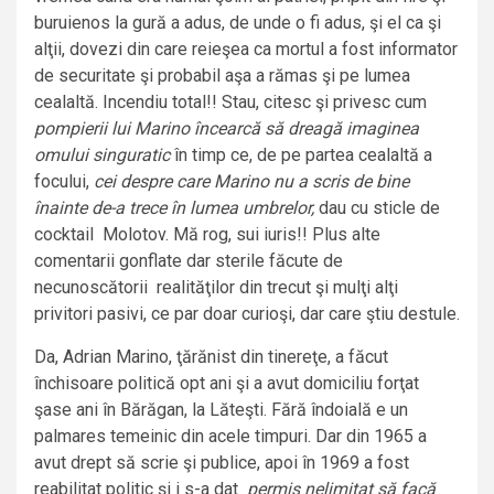
buruienos la gură a adus, de unde o fi adus, şi el ca şi
alţii, dovezi din care reieşea ca mortul a fost informator
de securitate şi probabil aşa a rămas şi pe lumea
cealaltă. Incendiu total!! Stau, citesc şi privesc cum
pompierii lui Marino încearcă
să dreagă imaginea
omului singuratic
în timp ce, de pe partea cealaltă a
focului,
cei despre care Marino nu a scris de bine
înainte de-a trece în lumea umbrelor,
dau cu sticle de
cocktail Molotov. Mă rog, sui iuris!! Plus alte
comentarii gonflate dar sterile făcute de
necunoscătorii realităţilor din trecut şi mulţi alţi
privitori pasivi, ce par doar curioşi, dar care ştiu destule.
Da, Adrian Marino, ţărănist din tinereţe, a făcut
închisoare politică opt ani şi a avut domiciliu forţat
şase ani în Bărăgan, la Lăteşti. Fără îndoială e un
palmares temeinic din acele timpuri. Dar din 1965 a
avut drept să scrie şi publice, apoi în 1969 a fost
reabilitat politic şi i s-a dat
permis nelimitat să facă