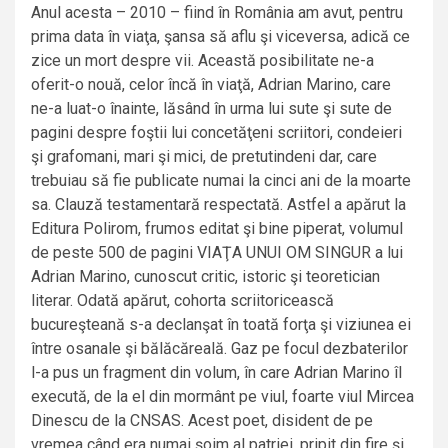
Anul acesta – 2010 – fiind în România am avut, pentru
prima data în viaţa, şansa să aflu şi viceversa, adică ce
zice un mort despre vii. Această posibilitate ne-a
oferit-o nouă, celor încă în viaţă, Adrian Marino, care
ne-a luat-o înainte, lăsând în urma lui sute şi sute de
pagini despre foştii lui concetăţeni scriitori, condeieri
şi grafomani, mari şi mici, de pretutindeni dar, care
trebuiau să fie publicate numai la cinci ani de la moarte
sa. Clauză testamentară respectată. Astfel a apărut la
Editura Polirom, frumos editat şi bine piperat, volumul
de peste 500 de pagini VIAŢA UNUI OM SINGUR a lui
Adrian Marino, cunoscut critic, istoric şi teoretician
literar. Odată apărut, cohorta scriitoricească
bucureşteană s-a declanşat în toată forţa şi viziunea ei
între osanale şi bălăcăreală. Gaz pe focul dezbaterilor
l-a pus un fragment din volum, în care Adrian Marino îl
execută, de la el din mormânt pe viul, foarte viul Mircea
Dinescu de la CNSAS. Acest poet, disident de pe
vremea când era numai şoim al patriei, pripit din fire şi