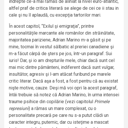
îndrepte ce-a mai rămas de aliniat la nivel euro-atlantic,
altfel praf de critica literară se alege de cei ce ii stau in
cale şi nu îl aplaudă, cu excepţia tartorilor mari.
În acest capitol, “Exilul şi emigraţia”, printre
personalităţile marcante ale românilor din străinătate,
majoritatea pariziene, Adrian Marino m-a găsit şi pe
mine, tocmai în vestul sălbatic al preriei canadiene şi
m-a făcut cârpă de şters pe jos, într-un paragraf. Sui
iuris! Dar, şi io am drepturile mele, chiar dacă sunt cel
mai mic dintre pământeni, indiferent dacă sunt vulgar,
insultător, agresiv şi l-am atăcat furibund pe marele
critic literar. Dacă aşa a fost, a fost pentru că au existat
nişte motive, cauze. Deşi mă voi opri la acest paragraf,
întâi trebuie să notez că Adrian Marino, în urma intensei
traume psihice din copilărie (vezi capitolul
Primele
represiuni
) a rămas un mare complexat, cu o
personalitate precară pe care nu s-a putut clădi un
caracter integru, puternic, dar cu isteţime a mascat