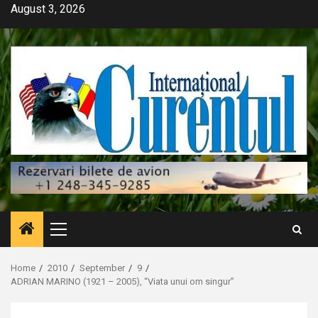
Skip
August 3, 2026
to
content
Primary
Menu
Home
2010
September
9
ADRIAN MARINO (1921 – 2005), “Viata unui om singur”