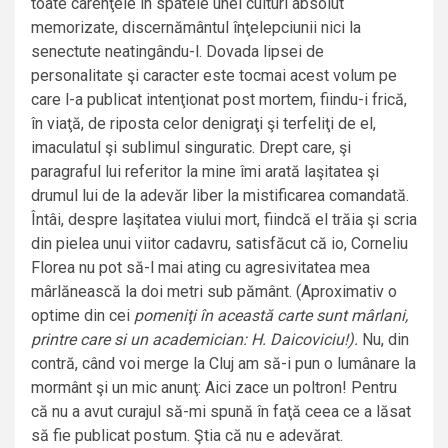
toate carenţele în spatele unei culturi absolut
memorizate, discernământul înţelepciunii nici la
senectute neatingându-l. Dovada lipsei de
personalitate şi caracter este tocmai acest volum pe
care l-a publicat intenţionat post mortem, fiindu-i frică,
în viaţă, de riposta celor denigraţi şi terfeliţi de el,
imaculatul şi sublimul singuratic. Drept care, şi
paragraful lui referitor la mine îmi arată laşitatea şi
drumul lui de la adevăr liber la mistificarea comandată.
Întâi, despre laşitatea viului mort, fiindcă el trăia şi scria
din pielea unui viitor cadavru, satisfăcut că io, Corneliu
Florea nu pot să-l mai ating cu agresivitatea mea
mârlănească la doi metri sub pământ. (Aproximativ o
optime din cei
pomeniţi în această carte sunt mârlani,
printre care si un academician: H. Daicoviciu!).
Nu, din
contră, când voi merge la Cluj am să-i pun o lumânare la
mormânt şi un mic anunţ: Aici zace un poltron! Pentru
că nu a avut curajul să-mi spună în faţă ceea ce a lăsat
să fie publicat postum. Ştia că nu e adevărat.