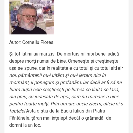
Autor: Corneliu Florea
Şi tot latinii au mai zis: De mortuis nil nisi bene, adică
despre morţi numai de bine. Omeneşte şi creştineşte
aşa se spune, dar în realitate e cu totul şi cu totul altfel
:
noi, pământenii nu-i uităm şi nu-i iertam nici în
mormânt, îi ponegrim şi profanăm, iar dacă ar fi să ne
luam după cele creştineşti pe lumea cealaltă se lasă,
din greu, cu judecata de apoi, care nu miroase a bine
pentru foarte mulţi. Prin urmare unele zicem, altele ni-s
faptele!
Asta o ştiu de la Baciu Iulius din Piatra
Fântânele, ţăran mai înţelept decât o grămadă de
domni la un loc.