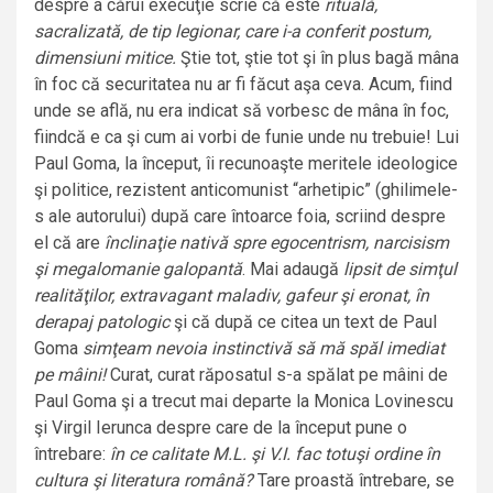
despre a cărui execuţie scrie că este
rituală,
sacralizată, de tip legionar, care i-a conferit postum,
dimensiuni mitice.
Ştie tot, ştie tot şi în plus bagă mâna
în foc că securitatea nu ar fi făcut aşa ceva. Acum, fiind
unde se află, nu era indicat să vorbesc de mâna în foc,
fiindcă e ca şi cum ai vorbi de funie unde nu trebuie! Lui
Paul Goma, la început, îi recunoaşte meritele ideologice
şi politice, rezistent anticomunist “arhetipic” (ghilimele-
s ale autorului) după care întoarce foia, scriind despre
el că are
înclinaţie nativă spre egocentrism, narcisism
şi megalomanie galopantă
. Mai adaugă
lipsit de simţul
realităţilor, extravagant maladiv, gafeur şi
eronat, în
derapaj patologic
şi că după ce citea un text de Paul
Goma
simţeam nevoia instinctivă să mă spăl imediat
pe mâini!
Curat, curat răposatul s-a spălat pe mâini de
Paul Goma şi a trecut mai departe la Monica Lovinescu
şi Virgil Ierunca despre care de la început pune o
întrebare:
în ce calitate M.L. şi V.I. fac totuşi ordine în
cultura şi literatura română?
Tare proastă întrebare, se