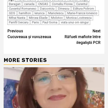
Baragan
canada
CNSAS
Corneliu Florea
Curentul
Cuvantul Romanesc
Daicoviciu
Dinescu
Editura Polirom
GDS
hamilton
Ierunca
Manolescu
Marie-France Ionesco
Mihai Nasta
Mircea Eliade
Molotov
Monica Lovinescu
Pamfil Seicaru
Paris
Paul Goma
viata unui om singur
Continue
Previous
Next
Cucuveaua și vuvuzeaua
Răfueli mafiote între
Reading
ilegaliştii PCR
MORE STORIES