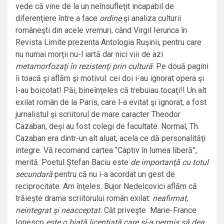
vede că vine de la un neînsufleţit incapabil de
diferenţiere între a face
ordine
şi analiza culturii
româneşti din acele vremuri, când Virgil Ierunca în
Revista Limite prezenta Antologia Ruşinii, pentru care
nu numai morţii nu-l iartă dar nici viii de azi
metamorfozaţi în rezistenţi prin cultură
. Pe două pagini
îi toacă şi aflăm şi motivul: cei doi i-au ignorat opera şi
l-au boicotat! Păi, bineînţeles că trebuiau tocaţi!! Un alt
exilat român de la Paris, care l-a evitat şi ignorat, a fost
jurnalistul şi scriitorul de mare caracter Theodor
Cazaban, deşi au fost colegi de facultate. Normal, Th.
Cazaban era dintr-un alt aluat, acela ce dă personalităţi
integre. Vă recomand cartea “Captiv în lumea liberă”,
merită. Poetul Ştefan Baciu este
de importanţă cu totul
secundară
pentru că nu i-a acordat un gest de
reciprocitate. Am înţeles. Bujor Nedelcovici aflăm că
trăieşte drama scriitorului român exilat:
neafirmat,
neintegrat şi neacceptat.
Cât priveşte Marie-France
Ionesco
este o biată licenţiată care şi-a permis să dea