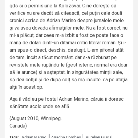
gds si o permisiune la Kolozsvar. Cine doreşte să
verifice nu are decât să citească, cel puţin cele două
cronici scrise de Adrian Marino despre jurnalele mele
şi va avea dovada afirmaţiilor mele. Nu a fost corect, nu
mi-a plăcut, dar ceea m-a izbit a fost ce poate face o
mână de dolari dintr-un ditamai critic literar român. Şi i-
am spus-o direct, deschis, desluşit. L-am şifonat atât
de tare, încât a tăcut mormânt, dar s-a răzbunat pe
revistele mele rupându-le (gest isteric, normal era doar
să le arunce) şi a aşteptat, în singurătatea minţii sale,
să dea colţul şi de după colţ să mă insulte, ca pe atâţia
alţii în acest op.
Aşa îl văd eu pe fostul Adrian Marino, căruia îi doresc
sănătate acolo unde se află.
(August 2010, Winnipeg,
Canada)
Adrian Marino
Ariadna Combes
Aurelian Giugal
Tags: