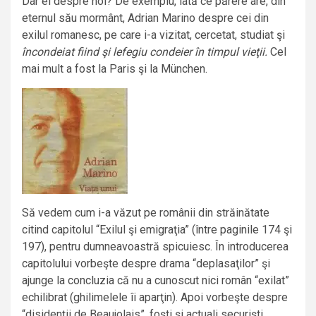
Dar ei despre noi? De exemplu, iată ce părere are, din
eternul său mormânt, Adrian Marino despre cei din
exilul romanesc, pe care i-a vizitat, cercetat, studiat şi
încondeiat fiind şi
lefegiu condeier în timpul vieţii.
Cel
mai mult a fost la Paris şi la München.
Să vedem cum i-a văzut pe românii din străinătate
citind capitolul “Exilul şi emigraţia” (între paginile 174 şi
197), pentru dumneavoastră spicuiesc. În introducerea
capitolului vorbeşte despre drama “deplasaţilor” şi
ajunge la concluzia că nu a cunoscut nici român “exilat”
echilibrat (ghilimelele îi aparţin). Apoi vorbeşte despre
“disidenţii de Beaujolais”, foşti şi actuali securişti,