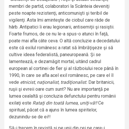
membri de partid, colaboratori la Scânteia deveniţi
peste noapte rezistenţi, anticomunişti şi teribil de
vigilenţi. Asta îmi aminteşte de ciobul care râde de
hârb. Antipatici îi erau legionarii, antisemiţii şi rasiştii.
Foarte frumos, de ce nu le-a spus-o atunci în faţă,
poate mai afla câte ceva. O altă concluzie a decedatului
este că exilul românesc a ratat să îmbrăţişeze şi să
cultive ideea federalistă, paneuropeană. Şi se
lamentează, e dezamăgit mortal, uitând cadrul
european al cortinei de fier şi al războiului rece până în
1990, în care se afla acel exil românesc, pe care el îl
vede
etnicist, naţionalist, tradiţionalist.
Dar britanicii,
ruşii şi evreii oare cum sunt? Nu are importanţă pe
lumea cealaltă şi concluzia defunctului pentru românii
exilaţi este
Rataţi din toată lumea, uniţi-vă!!
Ce
spiritual, păcat că a ajuns în lumea spiritelor,
dezunindu-se de ei!!
Să-i trecem în revistă şi pe unii din cei pe care-i