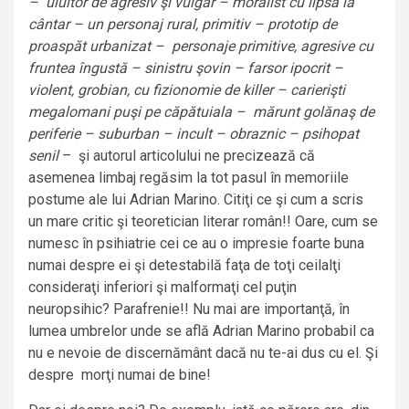
– uluitor de agresiv şi vulgar – moralist cu lipsă la
cântar – un personaj rural, primitiv – prototip de
proaspăt urbanizat – personaje primitive, agresive cu
fruntea îngustă – sinistru şovin – farsor ipocrit –
violent, grobian, cu fizionomie de killer – carierişti
megalomani puşi pe căpătuiala – mărunt golănaş de
periferie – suburban – incult – obraznic – psihopat
senil
– şi autorul articolului ne precizează că
asemenea limbaj regăsim la tot pasul în memoriile
postume ale lui Adrian Marino. Citiţi ce şi cum a scris
un mare critic şi teoretician literar român!! Oare, cum se
numesc în psihiatrie cei ce au o impresie foarte buna
numai despre ei şi detestabilă faţa de toţi ceilalţi
consideraţi inferiori şi malformaţi cel puţin
neuropsihic? Parafrenie!! Nu mai are importanţă, în
lumea umbrelor unde se află Adrian Marino probabil ca
nu e nevoie de discernământ dacă nu te-ai dus cu el. Şi
despre morţi numai de bine!