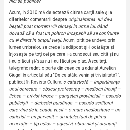
nici să publice?
Acum, în 2010 mă delectează citirea cărţii sale şi a
diferitelor comentarii despre
originalitatea lui de-a
beşteli post mortem viii rămaşi în urma lui, dând
dovadă că a fost un poltron incapabil să se confrunte
cu ei direct în timpul vieţii.
Acum, pitit pe undeva prin
lumea umbrelor, se crede la adăpost şi-i ocărăşte şi
înjoseşte pe toţi cei pe care i-a cunoscut sau citit şi nu
i-au plăcut şi/sau nu i-au făcut pe plac. Ascultaţi,
telegrafic redat, o parte din ceea ce a adunat Aurelian
Giugal în articolul său “De ce atâta venin şi trivialitate?”,
publicat în Revista Cultura:
o catastrofă – impertinenţa
unui oarecare – obscur profesoraş – mediocri inculţi –
lichea – arivist feroce – gangsteri provinciali – pseudo
publicişti – derbedei pursânge – pseudo scriitorul
care vine de la coada vacii – o mare mediocritate – un
carierist – un parvenit – un intelectual de prima
generaţie – tip odios – agresivi, obraznici şi aroganţi