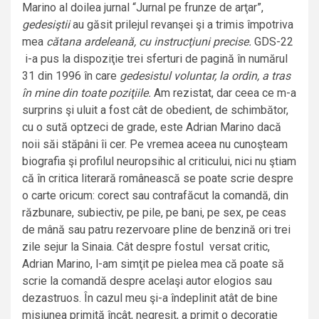
Marino al doilea jurnal “Jurnal pe frunze de arţar”,
gedesiştii
au găsit prilejul revanşei şi a trimis împotriva
mea
cătana ardeleană, cu instrucţiuni precise.
GDS-22
i-a pus la dispoziţie trei sferturi de pagină în numărul
31 din 1996 în care
gedesistul voluntar, la ordin, a tras
în mine din toate poziţiile.
Am rezistat, dar ceea ce m-a
surprins şi uluit a fost cât de obedient, de schimbător,
cu o sută optzeci de grade, este Adrian Marino dacă
noii săi stăpâni îi cer. Pe vremea aceea nu cunoşteam
biografia şi profilul neuropsihic al criticului, nici nu ştiam
că în critica literară românească se poate scrie despre
o carte oricum: corect sau contrafăcut la comandă, din
răzbunare, subiectiv, pe pile, pe bani, pe sex, pe ceas
de mână sau patru rezervoare pline de benzină ori trei
zile sejur la Sinaia. Cât despre fostul versat critic,
Adrian Marino, l-am simţit pe pielea mea că poate să
scrie la comandă despre acelaşi autor elogios sau
dezastruos. În cazul meu şi-a îndeplinit atât de bine
misiunea primită încât, negreşit, a primit o decoraţie