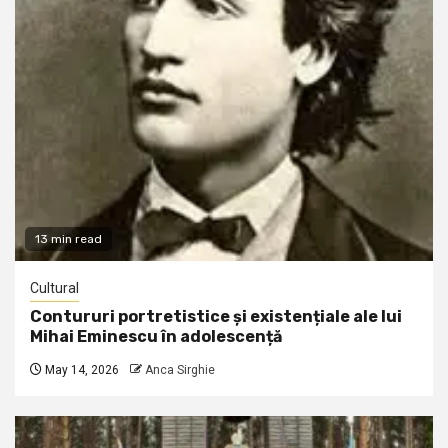
13 min read
Cultural
Contururi portretistice și existențiale ale lui
Mihai Eminescu în adolescență
May 14, 2026
Anca Sirghie