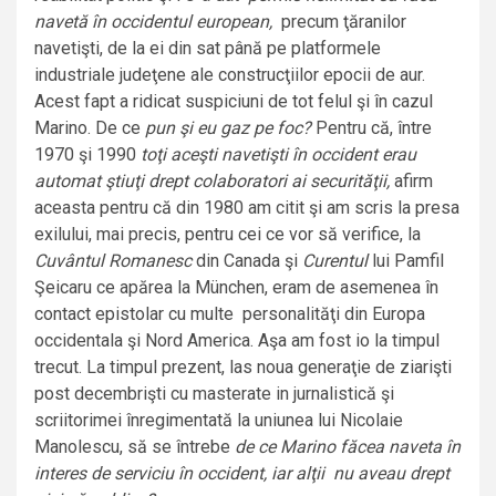
navetă în occidentul european,
precum ţăranilor
navetişti, de la ei din sat până pe platformele
industriale judeţene ale construcţiilor epocii de aur.
Acest fapt a ridicat suspiciuni de tot felul şi în cazul
Marino. De ce
pun şi eu gaz pe foc?
Pentru că, între
1970 şi 1990
toţi aceşti navetişti în occident erau
automat ştiuţi drept colaboratori ai securităţii,
afirm
aceasta pentru că din 1980 am citit şi am scris la presa
exilului, mai precis, pentru cei ce vor să verifice, la
Cuvântul Romanesc
din Canada şi
Curentul
lui Pamfil
Şeicaru ce apărea la München, eram de asemenea în
contact epistolar cu multe personalităţi din Europa
occidentala şi Nord America. Aşa am fost io la timpul
trecut. La timpul prezent, las noua generaţie de ziarişti
post decembrişti cu masterate in jurnalistică şi
scriitorimei înregimentată la uniunea lui Nicolaie
Manolescu, să se întrebe
de ce Marino făcea naveta în
interes de serviciu în occident, iar alţii nu aveau drept