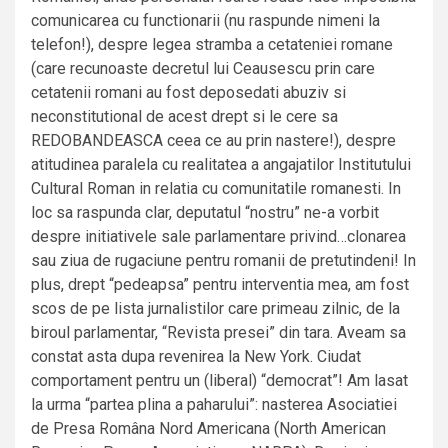
comunicarea cu functionarii (nu raspunde nimeni la
telefon!), despre legea stramba a cetateniei romane
(care recunoaste decretul lui Ceausescu prin care
cetatenii romani au fost deposedati abuziv si
neconstitutional de acest drept si le cere sa
REDOBANDEASCA ceea ce au prin nastere!), despre
atitudinea paralela cu realitatea a angajatilor Institutului
Cultural Roman in relatia cu comunitatile romanesti. In
loc sa raspunda clar, deputatul “nostru” ne-a vorbit
despre initiativele sale parlamentare privind…clonarea
sau ziua de rugaciune pentru romanii de pretutindeni! In
plus, drept “pedeapsa” pentru interventia mea, am fost
scos de pe lista jurnalistilor care primeau zilnic, de la
biroul parlamentar, “Revista presei” din tara. Aveam sa
constat asta dupa revenirea la New York. Ciudat
comportament pentru un (liberal) “democrat”! Am lasat
la urma “partea plina a paharului”: nasterea Asociatiei
de Presa Româna Nord Americana (North American