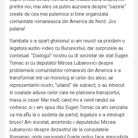
printre noi, mai ales ca putini auzisera despre “oazele”
create de cea mai puternica si bine organizata
comunitate romaneasca din America de Nord. Jos
palaria!
Sambata s-a spart ghinionul si am reusit sa prindem o
legatura audio-video cu Bucurestiul, dar surprizele au
continuat. “Dialogul” nostru cu dl secretar de stat Eugen
Tomac si cu deputatul Mircea Lubanovici despre
problemele comunitatilor romanesti din America s-a
transformat intr-un monolog al celor doi alesi, iar
reprezentantii nostri, “uitand” de subiect, s-au intrecut
in osanale aduse celor care ne platisera transportul,
masa si casa! Mai mult, cand mi-a venit randul sa
vorbesc si i-am spus dlui Eugen Tomac ca am senzatia
ca ma aflu la o sedinta de partid, legatura s-a intrerupt
brusc! Am insistat, amintindu-i deputatului Mircea
Lubanovici despre dezastrul de la consulatele
Romaniei, unde personalul foarte redus face imposibila