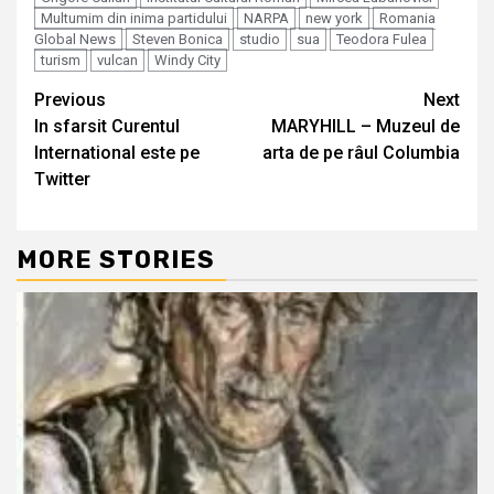
Multumim din inima partidului
NARPA
new york
Romania
Global News
Steven Bonica
studio
sua
Teodora Fulea
turism
vulcan
Windy City
Continue
Previous
Next
In sfarsit Curentul
MARYHILL – Muzeul de
Reading
International este pe
arta de pe râul Columbia
Twitter
MORE STORIES