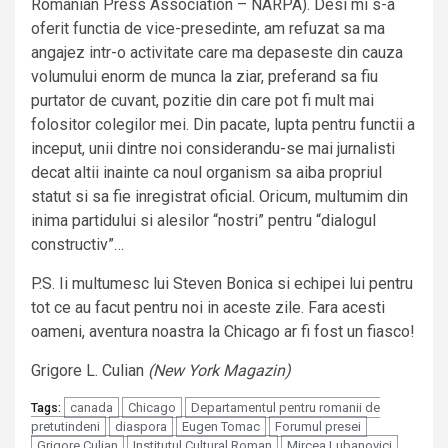
Romanian Press Association – NARPA). Desi mi s-a
oferit functia de vice-presedinte, am refuzat sa ma
angajez intr-o activitate care ma depaseste din cauza
volumului enorm de munca la ziar, preferand sa fiu
purtator de cuvant, pozitie din care pot fi mult mai
folositor colegilor mei. Din pacate, lupta pentru functii a
inceput, unii dintre noi considerandu-se mai jurnalisti
decat altii inainte ca noul organism sa aiba propriul
statut si sa fie inregistrat oficial. Oricum, multumim din
inima partidului si alesilor “nostri” pentru “dialogul
constructiv”…
P.S. Ii multumesc lui Steven Bonica si echipei lui pentru
tot ce au facut pentru noi in aceste zile. Fara acesti
oameni, aventura noastra la Chicago ar fi fost un fiasco!
Grigore L. Culian
(New York Magazin)
canada
Chicago
Departamentul pentru romanii de
Tags:
pretutindeni
diaspora
Eugen Tomac
Forumul presei
Grigore Culian
Institutul Cultural Roman
Mircea Lubanovici