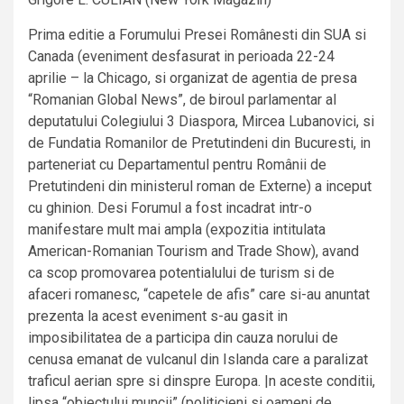
Prima editie a Forumului Presei Românesti din SUA si
Canada (eveniment desfasurat in perioada 22-24
aprilie – la Chicago, si organizat de agentia de presa
“Romanian Global News”, de biroul parlamentar al
deputatului Colegiului 3 Diaspora, Mircea Lubanovici, si
de Fundatia Romanilor de Pretutindeni din Bucuresti, in
parteneriat cu Departamentul pentru Românii de
Pretutindeni din ministerul roman de Externe) a inceput
cu ghinion. Desi Forumul a fost incadrat intr-o
manifestare mult mai ampla (expozitia intitulata
American-Romanian Tourism and Trade Show), avand
ca scop promovarea potentialului de turism si de
afaceri romanesc, “capetele de afis” care si-au anuntat
prezenta la acest eveniment s-au gasit in
imposibilitatea de a participa din cauza norului de
cenusa emanat de vulcanul din Islanda care a paralizat
traficul aerian spre si dinspre Europa. |n aceste conditii,
lipsa “obiectului muncii” (politicieni si oameni de