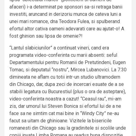
afaceri) i-a determinat pe sponsori sa-si retraga banii
investiti, aruncand in derizoriu munca de cateva luni a
unei mari romance, dna Teodora Fulea, si spulberand
efortul altor cativa oameni adevarati care au ajutat-o! A
fost ghinion sau lipsa de omenie?!
“Lantul slabiciunilor” a continuat vineri, cand era
programata video-conferinta cu marii absenti: seful
Departamentului pentru Romanii de Pretutindeni, Eugen
Tomac, si deputatul “nostru”, Mircea Lubanovici. La 7:30
dimineata ne aflam cu totii intr-un studio ultramodern
din Chicago, dar, dupa zeci de incercari esuate de a se
stabili legatura cu Bucurestiul (plus o ora de asteptare),
video-conferinta noastra a cazut! “Ceasul rau”, mi-am
zis, dar umorul lui Steven Bonica si efortul lui de a ne
face sa ne simtim cat mai bine in “Windy City” ne-au
facut sa uitam de ghinioane. Vizitele la bisericile
romanesti din Chicago sau la gradinitele si scolile unde
copiii invata Limba Romana au readus buna dispozitie