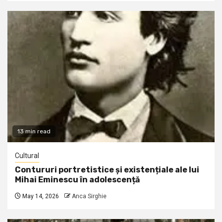
13 min read
Cultural
Contururi portretistice și existențiale ale lui
Mihai Eminescu în adolescență
May 14, 2026
Anca Sirghie