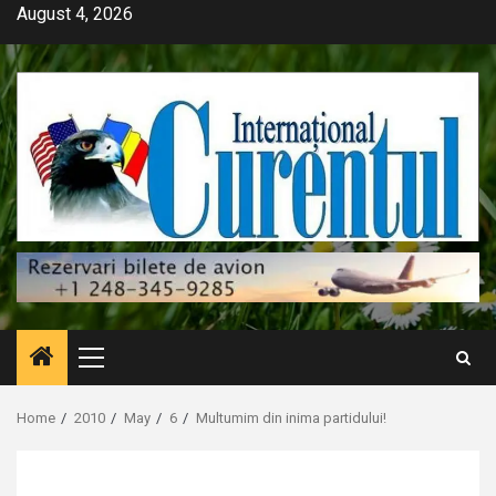
Skip
August 4, 2026
to
content
Primary
Menu
Home
2010
May
6
Multumim din inima partidului!