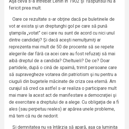
Aşa ceva s-a întrebat Lenin în 1902 şi răspunsul nu a
fericit prea mult.
Oare ce rezultate s-ar obţine dacă pe buletinele de
vot ar exista şi un dreptunghi gol pe care să pună
ştampila „votat” cei care nu sunt de acord cu nici unul
dintre candidaţi? Şi dacă aceşti nemulţumiţi ar
reprezenta mai mult de 50 de procente să se repete
alegerile dar fără ca acei care au fost refuzaţi să mai
aibă dreptul de a candida? Cheltuieli? De ce? Doar
partidele, după o cină de spaimă, trimit persoane care
să supravegheze votarea din patriotism şi nu pentru a
ciuguli din bugetele măcinate de criza cea eternă. Am
curajul să cred ca astfel s-ar realiza o participare mult
mai mare la acest act de manifestare a democraţiei şi
de exercitare a dreptului de a alege. Cu obligaţia de a fi
ales (sau perpetuu reales) ar apărea unele probleme,
mă tem că nu de nedorit.
Şi demnitatea nu va întârzia să apară, aşa ca luminiţa