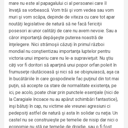
mare nu este al papagalului ci al persoanei care îl
învaţă sa vorbească. Vom trăi şi vom vedea sau vom
muri şi vom scăpa, depinde de viteza cu care tot apar
noutăţi legislative de natură să ne facă fericiţii
posesori ai unor calităţi de care nu avem nevoie. Sau a
căror importanţă depăşeşte puterea noastră de
înţelegere. Nici strămoşii căzuţi în primul război
mondial nu conştientizau importanţa luptelor pentru
victoria unui imperiu care nu le-a supravieţuit. Nu ştiu
câţi vor fi doritori să aparţină unui popor orfan poleit în
frumuseţe răutăcioasă şi nici să se obişnuiască, aşa ca
în bucătăriile în care gospodinele fac puţinul din tot mai
puţin, să accepte ca stare de normalitate existenţa, pe
ici, pe acolo, poate chiar prin punctele esenţiale (nici de
la Caragiale încoace nu au apărut schimbări fantastice),
inşi bătuţi în cap, nu victime ale vreunei agresiuni ci
pedepsiţi astfel de natură şi asta în solidar cu naţia. Un
castel nu se construieşte pe temelie de nisip dar nici o
economie nu stă pe temelie de drojdie, sau o fi fost