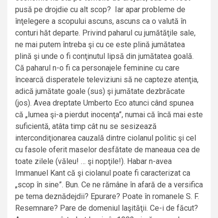
pusă pe drojdie cu alt scop? Iar apar probleme de
înţelegere a scopului ascuns, ascuns ca o valută în
conturi hăt departe. Privind paharul cu jumătăţile sale,
ne mai putem întreba şi cu ce este plină jumătatea
plină şi unde o fi conţinutul lipsă din jumătatea goală.
Că paharul n-o fi ca personajele feminine cu care
încearcă disperatele televiziuni să ne capteze atenţia,
adică jumătate goale (sus) şi jumătate dezbrăcate
(jos). Avea dreptate Umberto Eco atunci când spunea
că „lumea şi-a pierdut inocenţa”, numai că încă mai este
suficientă, atâta timp cât nu se sesizează
intercondiţionarea cauzală dintre ciolanul politic şi cel
cu fasole oferit maselor desfătate de maneaua cea de
toate zilele (văleu! … şi nopţile!). Habar n-avea
Immanuel Kant că şi ciolanul poate fi caracterizat ca
„scop în sine”. Bun. Ce ne rămâne în afară de a versifica
pe tema deznădejdii? Epurare? Poate în romanele S. F.
Resemnare? Pare de domeniul laşităţii. Ce-i de făcut?