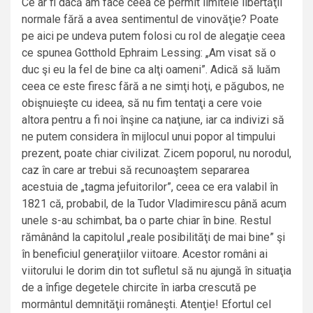
Ce ar fi dacă am face ceea ce permit limitele libertăţii
normale fără a avea sentimentul de vinovăţie? Poate
pe aici pe undeva putem folosi cu rol de alegaţie ceea
ce spunea Gotthold Ephraim Lessing: „Am visat să o
duc şi eu la fel de bine ca alţi oameni”. Adică să luăm
ceea ce este firesc fără a ne simţi hoţi, e păgubos, ne
obişnuieşte cu ideea, să nu fim tentaţi a cere voie
altora pentru a fi noi înşine ca naţiune, iar ca indivizi să
ne putem considera în mijlocul unui popor al timpului
prezent, poate chiar civilizat. Zicem poporul, nu norodul,
caz în care ar trebui să recunoaştem separarea
acestuia de „tagma jefuitorilor”, ceea ce era valabil în
1821 că, probabil, de la Tudor Vladimirescu până acum
unele s-au schimbat, ba o parte chiar în bine. Restul
rămânând la capitolul „reale posibilităţi de mai bine” şi
în beneficiul generaţiilor viitoare. Acestor români ai
viitorului le dorim din tot sufletul să nu ajungă în situaţia
de a înfige degetele chircite în iarba crescută pe
mormântul demnităţii româneşti. Atenţie! Efortul cel