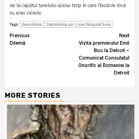
de la capătul tunelului acelui timp în care flăcările încă
nu erau violete.
demnitatea
Demnitatea azi
Ioan Mugurel Sasu
Tags:
Continue
Previous
Next
Dilemă
Vizita premierului Emil
Reading
Boc la Detroit –
Comunicat Consulatul
Onorific al Romaniei la
Detroit
MORE STORIES